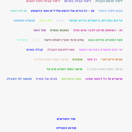
לימוד חכמת הקבלה
לימוד קבלה בקריות
לימוד קבלה וזוהר לנשים
מבוא לספר הזוהר
מג – הדבורים של הרשע מולידים נאוף בהשומע
מגילת הסתר
מדינות המכירות בירושלים כבירת ישראל
מוחמד
מזל טלה
מנעולא ומפתחא
נא – כשאתם מגיעין לאבני שיש טהור
נאמנות נפשית
ספר האור
סקר הסקרים בחירות 2015
עולם פנימי מקרין לעולם חיצוני
ערבים
פרוזדור
פרי חכם מאמרים בתודעת הנסתר
פתח לחכמת הקבלה
קבלה ונשים
קורות חיים הארי
רב מסר
שופטים
שיעור בספר התניא פרק ט
שיעור בספר התניא פרק כד
שיעור בספר התניא פרק מד
שיעורים על כל ליקוטי מוהרן
שער ההקדמות
תורתו של משיח
תקשור לפי הקבלה
סוד החודשים
סודות התפילה