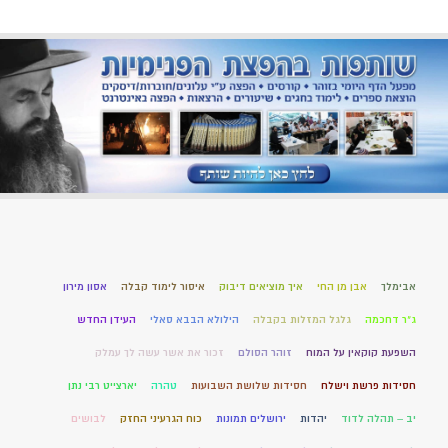
אבימלך
אבן מן החי
איך מוציאים דיבוק
איסור לימוד קבלה
אסון מירון
ג"ר דחכמה
גלגל המזלות בקבלה
הילולא הבבא סאלי
העידן החדש
השפעת קוקאין על המוח
זוהר הסולם
זכור את אשר עשה לך עמלק
חסידות פרשת וישלח
חסידות שלושת השבועות
טהרה
יארצייט רבי נתן
יב – תהלה לדוד
יהדות
ירושלים תמונות
כוח הגרעיני החזק
לבושים