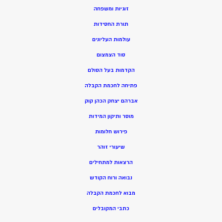
זוגיות ומשפחה
תורת החסידות
עולמות העליונים
סוד הצמצום
הקדמות בעל הסולם
פתיחה לחכמת הקבלה
אברהם יצחק הכהן קוק
מוסר ותיקון המידות
פירוש חלומות
שיעורי זוהר
הרצאות למתחילים
נבואה ורוח הקודש
מ
בוא לחכמת הקבלה
כתבי המקובלים