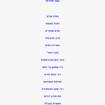
ע
שר ספירות
תורה ומדע
גלגול נשמות
חגים ומועדים
הרב אדם סיני
אחרית הימים
כתבי האר”י
הארי הקדוש ציטוטים
רבי שמעון בר יוחאי
רבי יצחק לוריא
תפיסת המציאות
רבי יעקב אבוחצירא
תת מודע יהדות
מושגים בקבלה