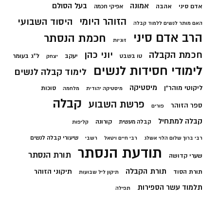
בעל הסולם
אמונה
אדם סיני
אהבה
אפיקי חכמה
הזוהר היומי
היסוד השבועי
האם מותר לנשים ללמוד קבלה
הרב אדם סיני
חכמת הנסתר
זוגיות
חכמת הקבלה
יוני כהן
יעקב
ל"ג בעומר
טו בשבט
יצחק
לימודי חסידות לנשים
לימוד קבלה לנשים
מיסטיקה
ליקוטי מוהר"ן
סוכות
מיסטיקה יהודית
מלחמה
קבלה
פרשת השבוע
ספר הזוהר
פורים
קבלה למתחיל
קורונה
קבלה מעשית
קליפות
שיעורי קבלה לנשים
רבי ברוך שלום הלוי אשלג
רבי חיים ויטאל
רשבי
תודעת הנסתר
תורת הנסתר
שערי קדושה
תורת הקבלה
תיקוני הזוהר
תורת הסוד
תיקון ליל שבועות
תלמוד עשר הספירות
תפילה