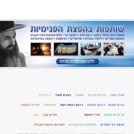
אוהל מועד
איגרות קודש
אמונה
באבא סאלי
בהעלותך
ברכת שלום - דרגות הסולם
גירוש רוחות רעות
דם מילה
דרך ה' לרמחל
הר הבית מצגת
הררי החושך
וירוסים קורונה
חודש טוב
חווה
חכמה בלי חסדים
חלקיקים אלמנטריים
חשיבות חכמת הקבלה