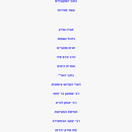
כתבי המקובלים
ע
שר ספירות
תורה ומדע
גלגול נשמות
חגים ומועדים
הרב אדם סיני
אחרית הימים
כתבי האר”י
הארי הקדוש ציטוטים
רבי שמעון בר יוחאי
רבי יצחק לוריא
תפיסת המציאות
רבי יעקב אבוחצירא
תת מודע יהדות