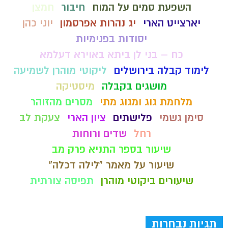
השפעת סמים על המוח
חיבור
חמצן
יארצייט הארי
יג נהרות אפרסמון
יוני כהן
יסודות בפנימיות
כח – בני לן ביתא באוירא דעלמא
לימוד קבלה בירושלים
ליקוטי מוהרן לשמיעה
מושגים בקבלה
מיסטיקה
מלחמת גוג ומגוג מתי
מסרים מהזוהר
סימן גשמי
פלישתים
ציון הארי
צעקת לב
רחל
שדים ורוחות
שיעור בספר התניא פרק מב
שיעור על מאמר "לילה דכלה"
שיעורים ביקוטי מוהרן
תפיסה צורתית
תגיות נבחרות