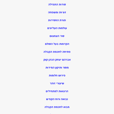
סודות התפילה
זוגיות ומשפחה
תורת החסידות
עולמות העליונים
סוד הצמצום
הקדמות בעל הסולם
פתיחה לחכמת הקבלה
אברהם יצחק הכהן קוק
מוסר ותיקון המידות
פירוש חלומות
שיעורי זוהר
הרצאות למתחילים
נבואה ורוח הקודש
מ
בוא לחכמת הקבלה