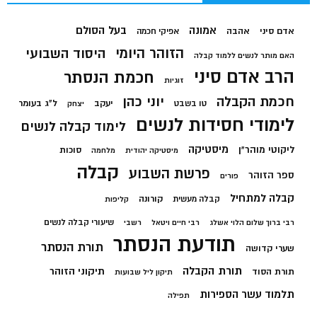
בעל הסולם
אמונה
אדם סיני
אהבה
אפיקי חכמה
הזוהר היומי
היסוד השבועי
האם מותר לנשים ללמוד קבלה
הרב אדם סיני
חכמת הנסתר
זוגיות
חכמת הקבלה
יוני כהן
יעקב
ל"ג בעומר
טו בשבט
יצחק
לימודי חסידות לנשים
לימוד קבלה לנשים
מיסטיקה
ליקוטי מוהר"ן
סוכות
מיסטיקה יהודית
מלחמה
קבלה
פרשת השבוע
ספר הזוהר
פורים
קבלה למתחיל
קורונה
קבלה מעשית
קליפות
שיעורי קבלה לנשים
רבי ברוך שלום הלוי אשלג
רבי חיים ויטאל
רשבי
תודעת הנסתר
תורת הנסתר
שערי קדושה
תורת הקבלה
תיקוני הזוהר
תורת הסוד
תיקון ליל שבועות
תלמוד עשר הספירות
תפילה