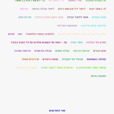
טו בשבט פסוקים
יסוד החומצי
יריד החסידות
כו – רציצא דמית בביעותה
לג בעומר 2019
לימוד ליל שבועות בזום
לימוד קבלה בהוואי
מודעות
מורה נבוכים
מותר ללמוד קבלה
מותר לעשן סמים בהלכה
מכירת חמץ
מלחמת עולם שלישית
משמעות המזלות
מתוק מדבש או פירוש הסולם לספר הזוהר
נלחמים בשקר הפלסטיני
נצח
סדום
סמים לפי ההלכה
סתרי תורה
עד – רומה על השמים אלהים על כל הארץ כבודך
פגם הברית
צניעות האישה
קבלה ונשים
קבלה קדמונית
קדושה וטהרה
קורונה בעצמאות
קורונה לפי הקבלה
שואה גרעינים
שידוכים אשלג
שיעור בספר התניא פרק א
שיעורים בספר ליקוטי מוהרן
תקשור לפי הקבלה
תשעח כפרות
סוד החודשים