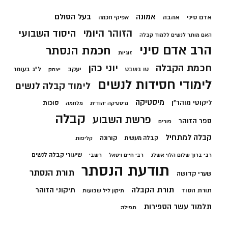
בעל הסולם
אמונה
אדם סיני
אהבה
אפיקי חכמה
הזוהר היומי
היסוד השבועי
האם מותר לנשים ללמוד קבלה
הרב אדם סיני
חכמת הנסתר
זוגיות
חכמת הקבלה
יוני כהן
יעקב
ל"ג בעומר
טו בשבט
יצחק
לימודי חסידות לנשים
לימוד קבלה לנשים
מיסטיקה
ליקוטי מוהר"ן
סוכות
מיסטיקה יהודית
מלחמה
קבלה
פרשת השבוע
ספר הזוהר
פורים
קבלה למתחיל
קורונה
קבלה מעשית
קליפות
שיעורי קבלה לנשים
רבי ברוך שלום הלוי אשלג
רבי חיים ויטאל
רשבי
תודעת הנסתר
תורת הנסתר
שערי קדושה
תורת הקבלה
תיקוני הזוהר
תורת הסוד
תיקון ליל שבועות
תלמוד עשר הספירות
תפילה