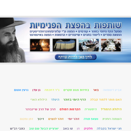
אביע דטומאה
באר
בחירות 2015 סקרים
ג"ר דחכמה
גן עדן
גרעין אטום
האם מותר ללמוד קבלה
הדף היומי בזוהר
היטלר
הילולא הארי
הילולת הרמח"ל
היסטוריה
הקדמות הסולם
הרב של הרב שיינברגר
השמנה רוחנית
ווצאפ תורה
זוהר יומי
זוהר לנשים
זיכוך
זמן ומקום
חגי ישראל בקבלה
חלקיק
חן
טו באב
יארצייט הבעל שם טוב
כתבי רב"ש