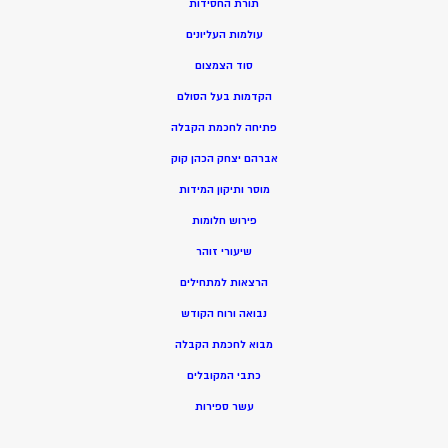
תורת החסידות
עולמות העליונים
סוד הצמצום
הקדמות בעל הסולם
פתיחה לחכמת הקבלה
אברהם יצחק הכהן קוק
מוסר ותיקון המידות
פירוש חלומות
שיעורי זוהר
הרצאות למתחילים
נבואה ורוח הקודש
מ
בוא לחכמת הקבלה
כתבי המקובלים
ע
שר ספירות