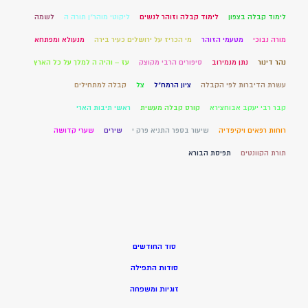
לימוד קבלה בצפון
לימוד קבלה וזוהר לנשים
ליקוטי מוהר"ן תורה ה
לשמה
מורה נבוכי
מטעמי הזוהר
מי הכריז על ירושלים כעיר בירה
מנעולא ומפתחא
נהר דינור
נתן מנמירוב
סיפורים הרבי מקוצק
עז – והיה ה למלך על כל הארץ
עשרת הדיברות לפי הקבלה
ציון הרמח"ל
צל
קבלה למתחילים
קבר רבי יעקב אבוחצירא
קורס קבלה מעשית
ראשי תיבות הארי
רוחות רפאים ויקיפדיה
שיעור בספר התניא פרק י
שירים
שערי קדושה
תורת הקוונטים
תפיסת הבורא
סוד החודשים
סודות התפילה
זוגיות ומשפחה