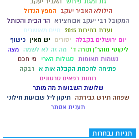
גוג ומגוג פירוש
האביר יעקב
הילולא האביר יעקב
המפץ הגדול
המקובל רבי יעקב אבוחצירא
הר הבית והכותל
ועדת בחירות 2015
חיים מאושרים
יום ירושלים בקבלה
יסורים
יש מאין
כישוף
ליקוטי מוהר"ן תורה ד'
מה זה לא לשמה
מצה
נשמות תאומות
סגולות הארי
פי חכם
פתיחה לחכמת הקבלה אות א
רבקה
רוחות רפאים סרטונים
שלושת השבועות מה מותר
שפחה תירש גבירתה
תיקון ליל שבועות חילוני
תענית אסתר
תגיות נבחרות