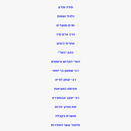
תורה ומדע
גלגול נשמות
חגים ומועדים
הרב אדם סיני
אחרית הימים
כתבי האר”י
הארי הקדוש ציטוטים
רבי שמעון בר יוחאי
רבי יצחק לוריא
תפיסת המציאות
רבי יעקב אבוחצירא
תת מודע יהדות
מושגים בקבלה
תלמוד עשר הספירות