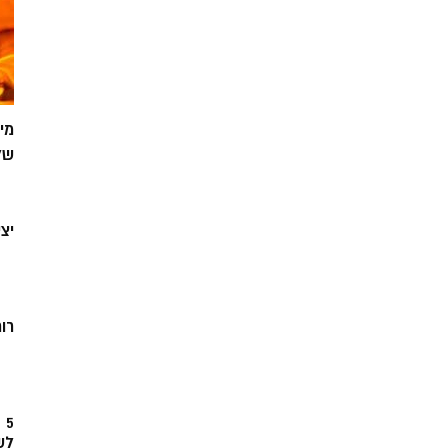
מי
של
יצ
רוח
5
לש