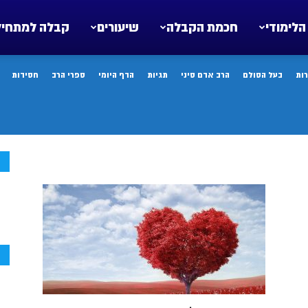
הלימודי
חכמת הקבלה
שיעורים
קבלה למתחיל
ות
בעל הסולם
הרב אדם סיני
תגיות
הדף היומי
ספרי הרב
חסידות
ח
ח