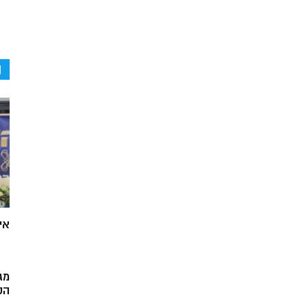
ה
אי
מג
הק