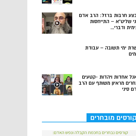
צע חרבות ברזל: הרב אדם
ני שליט”א – התייחסות
מית ודברי...
רת ימי תשובה – עבודת
מים
נל אחדות ויהדות -קטעים
חרים מראיון משותף עם הרב
ם סיני
ורסים מובחרים