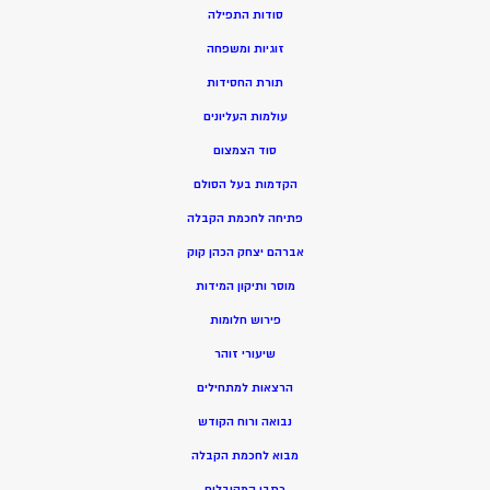
סודות התפילה
זוגיות ומשפחה
תורת החסידות
עולמות העליונים
סוד הצמצום
הקדמות בעל הסולם
פתיחה לחכמת הקבלה
אברהם יצחק הכהן קוק
מוסר ותיקון המידות
פירוש חלומות
שיעורי זוהר
הרצאות למתחילים
נבואה ורוח הקודש
מ
בוא לחכמת הקבלה
כתבי המקובלים