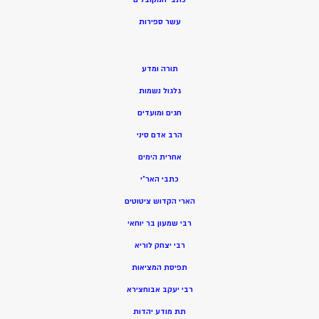
ע
שר ספירות
תורה ומדע
גלגול נשמות
חגים ומועדים
הרב אדם סיני
אחרית הימים
כתבי האר”י
הארי הקדוש ציטוטים
רבי שמעון בר יוחאי
רבי יצחק לוריא
תפיסת המציאות
רבי יעקב אבוחצירא
תת מודע יהדות