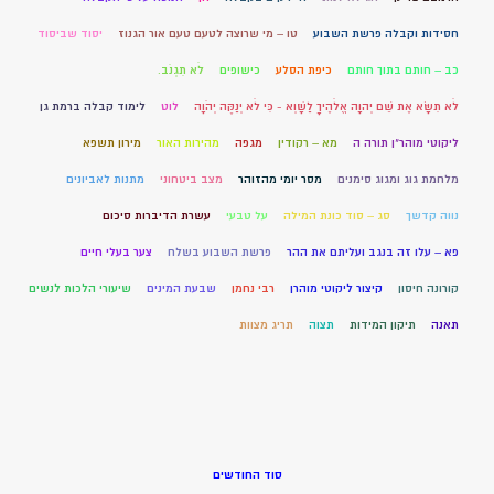
חסידות וקבלה פרשת השבוע
טו – מי שרוצה לטעם טעם אור הגנוז
יסוד שביסוד
כב – חותם בתוך חותם
כיפת הסלע
כישופים
לֹא תִגְנֹב.
לֹא תִשָּׂא אֶת שֵׁם יְהוָה אֱלֹהֶיךָ לַשָּׁוְא - כִּי לֹא יְנַקֶּה יְהֹוָה
לוט
לימוד קבלה ברמת גן
ליקוטי מוהר"ן תורה ה
מא – רקודין
מגפה
מהירות האור
מירון תשפא
מלחמת גוג ומגוג סימנים
מסר יומי מהזוהר
מצב ביטחוני
מתנות לאביונים
נווה קדשך
סג – סוד כונת המילה
על טבעי
עשרת הדיברות סיכום
פא – עלו זה בנגב ועליתם את ההר
פרשת השבוע בשלח
צער בעלי חיים
קורונה חיסון
קיצור ליקוטי מוהרן
רבי נחמן
שבעת המינים
שיעורי הלכות לנשים
תאנה
תיקון המידות
תצוה
תריג מצוות
סוד החודשים