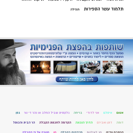
תלמוד עשר הספירות
תפילה
אטום
איסלם
אני לדודי
בריחה
גלקסית שביל החלב או נהר די נור
גפן
דומה
דתן ואבירם
הדרך הנכונה
הקדמה לחכמת הקבלה
הר הבית והכותל
הרמבם צדיק
חג לאילנות
חיידקים בקבלה
חן
חנוכה על פי הקבלה