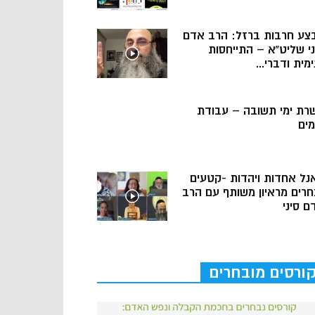
צע חרבות ברזל: הרב אדם
ני שליט”א – התייחסות
מית ודברי...
רת ימי תשובה – עבודת
מים
נל אחדות ויהדות -קטעים
חרים מראיון משותף עם הרב
ם סיני
ורסים מובחרים