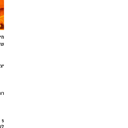
מי
של
יצ
רוח
5
לש