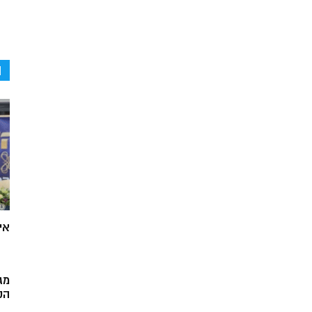
ה
אי
מג
הק