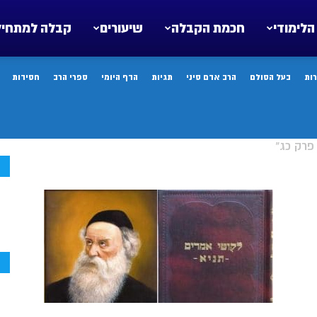
הלימודי
חכמת הקבלה
שיעורים
קבלה למתחיל
ות
בעל הסולם
הרב אדם סיני
תגיות
הדף היומי
ספרי הרב
חסידות
פרק כג"
ח
ח