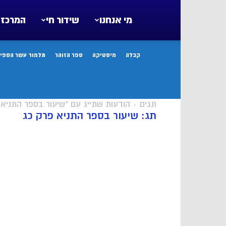
מי אנחנו
שידור חי
המרכז 
קבלה
מיסטיקה
ספר הזוהר
תלמוד עשר הספיר
תגים
הודעות שתייג עם "שיעור בספר התניא 
תג: שיעור בספר התניא פרק כג