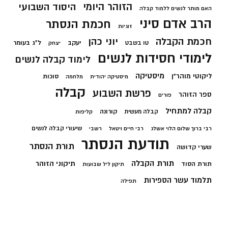
הזוהר היומי
היסוד השבועי
האם מותר לנשים ללמוד קבלה
הרב אדם סיני
חכמת הנסתר
זוגיות
חכמת הקבלה
יוני כהן
יעקב
ל"ג בעומר
טו בשבט
יצחק
לימודי חסידות לנשים
לימוד קבלה לנשים
מיסטיקה
ליקוטי מוהר"ן
סוכות
מיסטיקה יהודית
מלחמה
קבלה
פרשת השבוע
ספר הזוהר
פורים
קבלה למתחיל
קורונה
קבלה מעשית
קליפות
שיעורי קבלה לנשים
רבי ברוך שלום הלוי אשלג
רבי חיים ויטאל
רשבי
תודעת הנסתר
תורת הנסתר
שערי קדושה
תורת הקבלה
תיקוני הזוהר
תורת הסוד
תיקון ליל שבועות
תלמוד עשר הספירות
תפילה