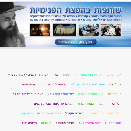
אביר יעקוב
אבן מן החי אסור
אוהל מועד
אלף
אם מותר לנשים ללמוד קבלה?
אני לדודי
אסור לנשים ללמוד קבלה
בהסתכלות גשמית מה שהיה איננו
בני החושך
בעל הסולם פי חכם
דוד המלך ובת שבע
האם חייב ללמוד קבלה
הלל הלוי
המלך
המפץ הגדול
העונש על לימוד קבלה לנשים
הרבי מקוצק - יום פטירתו
הרמבם מקובל
ו – קרא את יהושע
וירוס קורונה
זוהר הקדוש
זוהר תשעה באב
חברה מתוקנת
חיצוניות
חלקיק יסודי