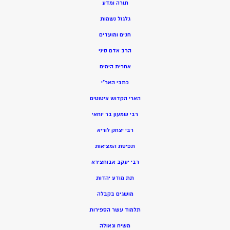
תורה ומדע
גלגול נשמות
חגים ומועדים
הרב אדם סיני
אחרית הימים
כתבי האר”י
הארי הקדוש ציטוטים
רבי שמעון בר יוחאי
רבי יצחק לוריא
תפיסת המציאות
רבי יעקב אבוחצירא
תת מודע יהדות
מושגים בקבלה
תלמוד עשר הספירות
משיח וגאולה