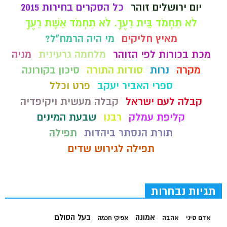
יום ירושלים זוהר
כל הסקרים בחירות 2015
לֹא תַחְמֹד בֵּית רֵעֶךָ. לֹא תַחְמֹד אֵשֶׁת רֵעֶךָ
מאיץ חליקים
מי היה הרמח"ל?
מכת בכורות לפי הזוהר
מלחמה גרעינית
מניה
מקרה
נרות
סודות התורה
סיכון בקורונה
ספרי האביר יעקב
פרט וכלל
קבלה לעם ישראל
קבלה מעשית ויקיפדיה
קליפת עמלק
רבנו
שבעת המינים
תורת הנסתר ביהדות
תפילה
תפילה לגירוש שדים
תגיות נבחרות
בעל הסולם
אמונה
אדם סיני
אהבה
אפיקי חכמה