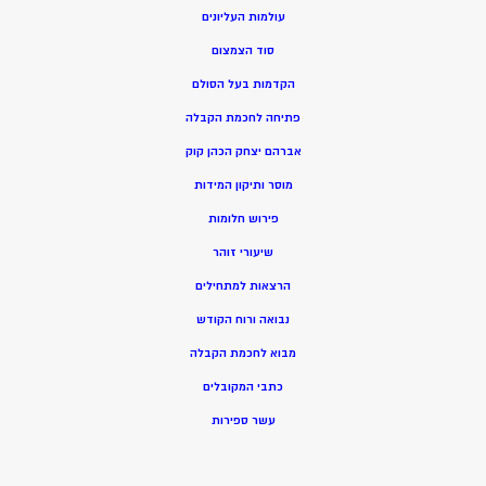
עולמות העליונים
סוד הצמצום
הקדמות בעל הסולם
פתיחה לחכמת הקבלה
אברהם יצחק הכהן קוק
מוסר ותיקון המידות
פירוש חלומות
שיעורי זוהר
הרצאות למתחילים
נבואה ורוח הקודש
מ
בוא לחכמת הקבלה
כתבי המקובלים
ע
שר ספירות