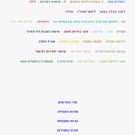
ירושלים מפה
כ' בטבת הילולת הרמבם
ל – מישרא דסכינא
לילה
לימוד קבלה בצפון
ליקוטי מוהר"ן
מחלה
מט – לשמש שם אהל בהם והוא כחתן יצא מחפתו וכו
מיסטיקה
מכירת ספרי זוהר
מצרים
מרור
סליחות
סקר בחירות מאקו
פרשת השבוע לפי תאריך
קדושה וטהרה
קורונה בתורה
קמחא דפסחא
שביל החלב
שבעת המינים בקבלה
שיעור זוהר יומי
שיעורי חסידות לאישה
שערי קדושה שער ו
תולדות הארי
תניא פרק ה
תקופת בין המצרים 2019
סוד החודשים
סודות התפילה
זוגיות ומשפחה
תורת החסידות