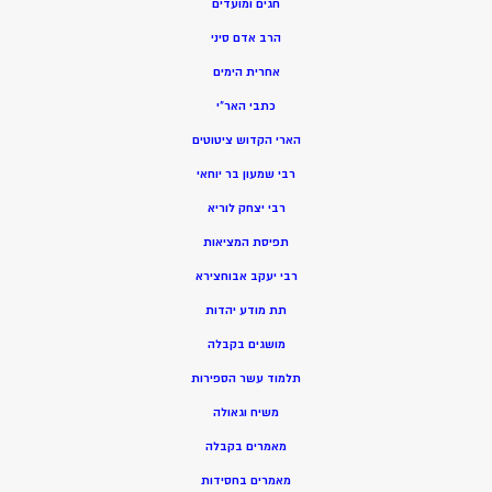
חגים ומועדים
הרב אדם סיני
אחרית הימים
כתבי האר”י
הארי הקדוש ציטוטים
רבי שמעון בר יוחאי
רבי יצחק לוריא
תפיסת המציאות
רבי יעקב אבוחצירא
תת מודע יהדות
מושגים בקבלה
תלמוד עשר הספירות
משיח וגאולה
מאמרים בקבלה
מאמרים בחסידות