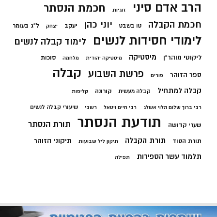
הרב אדם סיני
חכמת הנסתר
זוגיות
חכמת הקבלה
יוני כהן
יעקב
ל"ג בעומר
טו בשבט
יצחק
לימודי חסידות לנשים
לימוד קבלה לנשים
מיסטיקה
ליקוטי מוהר"ן
סוכות
מיסטיקה יהודית
מלחמה
קבלה
פרשת השבוע
ספר הזוהר
פורים
קבלה למתחיל
קורונה
קבלה מעשית
קליפות
שיעורי קבלה לנשים
רבי ברוך שלום הלוי אשלג
רבי חיים ויטאל
רשבי
תודעת הנסתר
תורת הנסתר
שערי קדושה
תורת הקבלה
תיקוני הזוהר
תורת הסוד
תיקון ליל שבועות
תלמוד עשר הספירות
תפילה