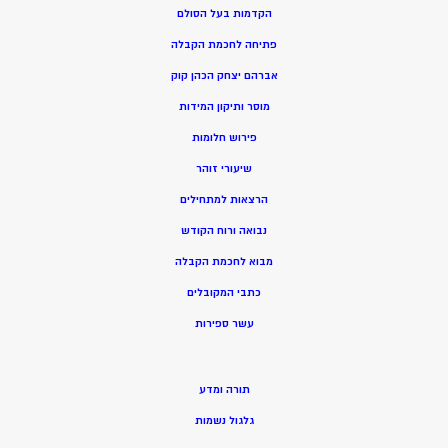
הקדמות בעל הסולם
פתיחה לחכמת הקבלה
אברהם יצחק הכהן קוק
מוסר ותיקון המידות
פירוש חלומות
שיעורי זוהר
הרצאות למתחילים
נבואה ורוח הקודש
מ
בוא לחכמת הקבלה
כתבי המקובלים
ע
שר ספירות
תורה ומדע
גלגול נשמות