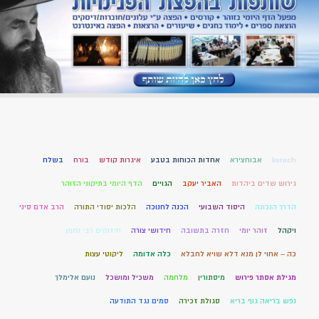
korach
אבוחצירא
אחדות הכוחות בטבע
איגרות קודש
בורח
בשלח
גירוש שדים ביהדות
האביר יעקב
הגויים
הדף היומי בתיקוני הזוהר
הדרך הנכונה
היסוד השבועי
הכנה לחנוכה
הלכות יסודי התורה
הרב אדם סיני
ויקהל
זוהר יומי
חזרה בתשובה
חידושי צורה
חיזוקים רבי נחמן
כה – אחוי לן מנא דלא שויא לחבלא
כלה אדומה
ליקוטי עצות
מגילת אסתר פירוש
מיסתורין
מלחמה
משכיל ומושכל
נועם אלימלך
נפש בריאה גוף בריא
סגולת זכירה
סמים נגד התודעה