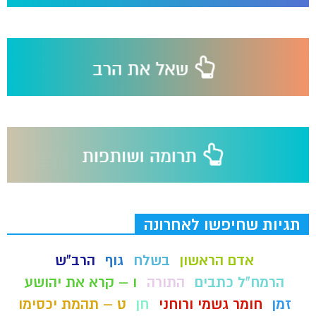
תגיות שחיפשו לאחרונה
אדם הראשון
בשלח
גוף
הרב"ש
הרמח"ל כתבים
התורה
ו – קרא את יהושע
זמן
חומר גשמי ורוחני
חן
ט – תהמת יכסימו