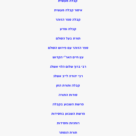
קבלה מעשית
איסור קבלה מעשית
קבלה ספר הזוהר
קבלה ומדע
תורת בעל הסולם
ספר הזוהר עם פירוש הסולם
עץ חיים האר”י הקדוש
רבי ברוך שלום הלוי אשלג
רבי יהודה לייב אשלג
קבלה ותורת החן
סודות התורה
פרשת השבוע בקבלה
פרשת השבוע בחסידות
רוחניות וחסידות
תורת הנסתר