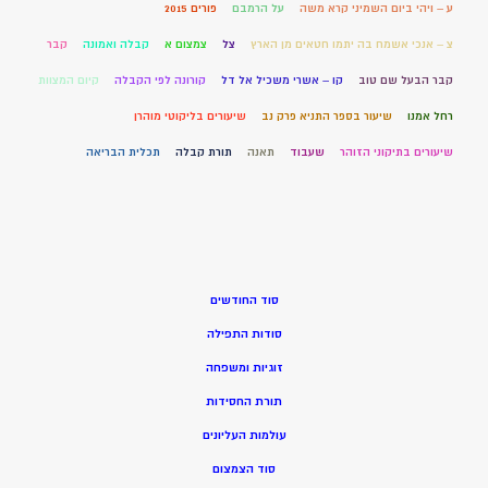
ע – ויהי ביום השמיני קרא משה
על הרמבם
פורים 2015
צ – אנכי אשמח בה יתמו חטאים מן הארץ
צל
צמצום א
קבלה ואמונה
קבר
קבר הבעל שם טוב
קו – אשרי משכיל אל דל
קורונה לפי הקבלה
קיום המצוות
רחל אמנו
שיעור בספר התניא פרק נב
שיעורים בליקוטי מוהרן
שיעורים בתיקוני הזוהר
שעבוד
תאנה
תורת קבלה
תכלית הבריאה
סוד החודשים
סודות התפילה
זוגיות ומשפחה
תורת החסידות
עולמות העליונים
סוד הצמצום