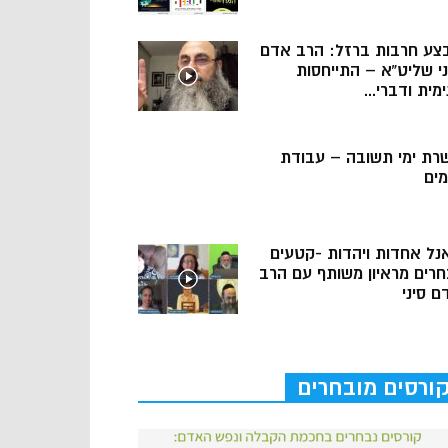
צע חרבות ברזל: הרב אדם
ני שליט”א – התייחסות
מית ודברי...
רת ימי תשובה – עבודת
מים
נל אחדות ויהדות -קטעים
חרים מראיון משותף עם הרב
ם סיני
ורסים מובחרים