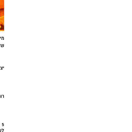
מי
של
יצ
רוח
5
לש