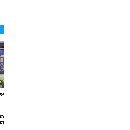
ה
אי
מג
הק