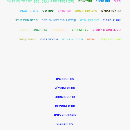
מסעי
נווה קדשך
נוקליאונים
נָחִיתָ בְחַסְדְּךָ עַם זוּ גָּאָלְתָּ נֵהַלְתָּ בְעָזְּךָ אֶל נְוֵה קָדְשֶׁךָ.
ניוזלטר הסולם
סיום זוהר תשפא
עם ישראל
פסח שני
פרשת השבוע
צום יז בתמוז
צער בעלי חיים
קבלה לימוד לתשעה באב
קבלה מאיזה גיל
קבלה מעשית לחשים
קבר הרמח"ל
קיום המצוות
קל הנשמה
רוחניות
שיעורים בקבלה
שכינה
שפחה או גבירה
שפיכות דמים
תרופה קורונה
סוד החודשים
סודות התפילה
זוגיות ומשפחה
תורת החסידות
עולמות העליונים
סוד הצמצום