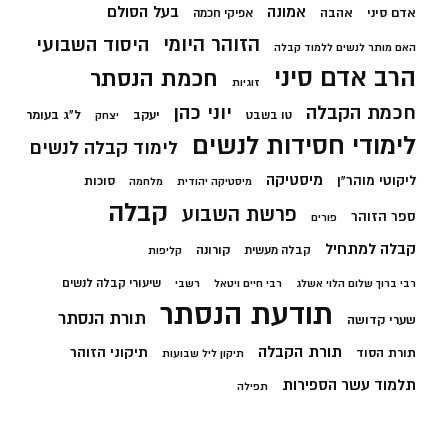
בעל הסולם
אמונה
אדם סיני
אהבה
אפיקי חכמה
הזוהר היומי
היסוד השבועי
האם מותר לנשים ללמוד קבלה
הרב אדם סיני
חכמת הנסתר
זוגיות
חכמת הקבלה
יוני כהן
יעקב
ל"ג בעומר
טו בשבט
יצחק
לימודי חסידות לנשים
לימוד קבלה לנשים
מיסטיקה
ליקוטי מוהר"ן
סוכות
מיסטיקה יהודית
מלחמה
קבלה
פרשת השבוע
ספר הזוהר
פורים
קבלה למתחיל
קורונה
קבלה מעשית
קליפות
שיעורי קבלה לנשים
רבי ברוך שלום הלוי אשלג
רבי חיים ויטאל
רשבי
תודעת הנסתר
תורת הנסתר
שערי קדושה
תורת הקבלה
תיקוני הזוהר
תורת הסוד
תיקון ליל שבועות
תלמוד עשר הספירות
תפילה