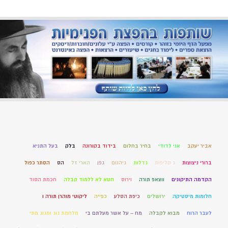
אביר יעקב
אני לדודי
בחיר בחלום
בידוד בקורונה
בלק
בעל התניא
ברורי ניצוצות
ג קליפות
גדלות
גיהנום
גפן
הארי זל
הס
הסתר כפול
הקדמה התיקונים
ווצאפ תורה
וירוס
חטא לא ללמוד קבלה
חכמת הסוד
חלומות מיסטיקה
ירושלים
כיפת הסלע
כפייה
ליקוטי מוהרן תורה ו
לעבר הרוח
מבוא לקבלה
מח – על אשר מעלתם בי
מלחמת גוג ומגוג מתי