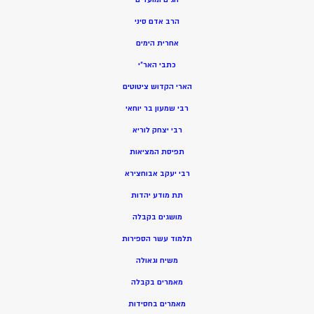
הרב אדם סיני
אחרית הימים
כתבי האר”י
הארי הקדוש ציטוטים
רבי שמעון בר יוחאי
רבי יצחק לוריא
תפיסת המציאות
רבי יעקב אבוחצירא
תת מודע יהדות
מושגים בקבלה
תלמוד עשר הספירות
משיח וגאולה
מאמרים בקבלה
מאמרים בחסידות