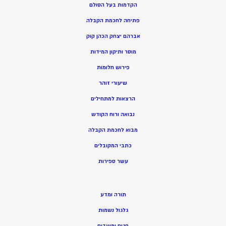
הקדמות בעל הסולם
פתיחה לחכמת הקבלה
אברהם יצחק הכהן קוק
מוסר ותיקון המידות
פירוש חלומות
שיעורי זוהר
הרצאות למתחילים
נבואה ורוח הקודש
מ
בוא לחכמת הקבלה
כתבי המקובלים
ע
שר ספירות
תורה ומדע
גלגול נשמות
חגים ומועדים