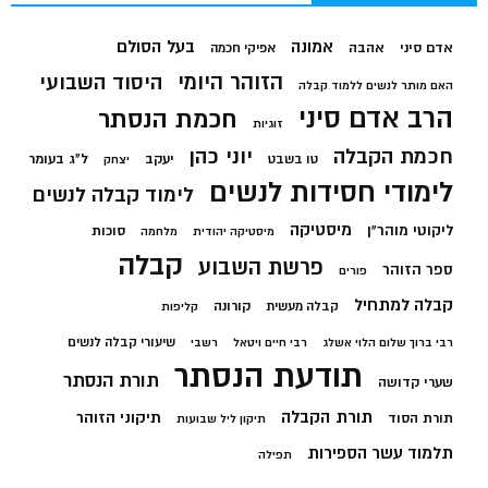
בעל הסולם
אמונה
אדם סיני
אהבה
אפיקי חכמה
הזוהר היומי
היסוד השבועי
האם מותר לנשים ללמוד קבלה
הרב אדם סיני
חכמת הנסתר
זוגיות
חכמת הקבלה
יוני כהן
יעקב
ל"ג בעומר
טו בשבט
יצחק
לימודי חסידות לנשים
לימוד קבלה לנשים
מיסטיקה
ליקוטי מוהר"ן
סוכות
מיסטיקה יהודית
מלחמה
קבלה
פרשת השבוע
ספר הזוהר
פורים
קבלה למתחיל
קורונה
קבלה מעשית
קליפות
שיעורי קבלה לנשים
רבי ברוך שלום הלוי אשלג
רבי חיים ויטאל
רשבי
תודעת הנסתר
תורת הנסתר
שערי קדושה
תורת הקבלה
תיקוני הזוהר
תורת הסוד
תיקון ליל שבועות
תלמוד עשר הספירות
תפילה