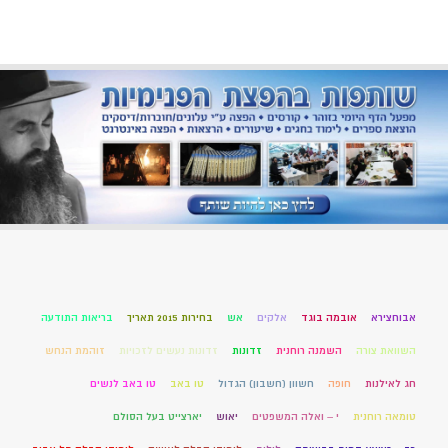
אבוחצירא
אובמה בוגד
אלקים
אש
בחירות 2015 תאריך
בריאות התודעה
השוואת צורה
השמנה רוחנית
זדונות
זדונות נעשים לזכויות
זוהמת הנחש
חג לאילנות
חופה
חשוון (חשבון) הגדול
טו באב
טו באב לנשים
טומאה רוחנית
י – ואלה המשפטים
יאוש
יארצייט בעל הסולם