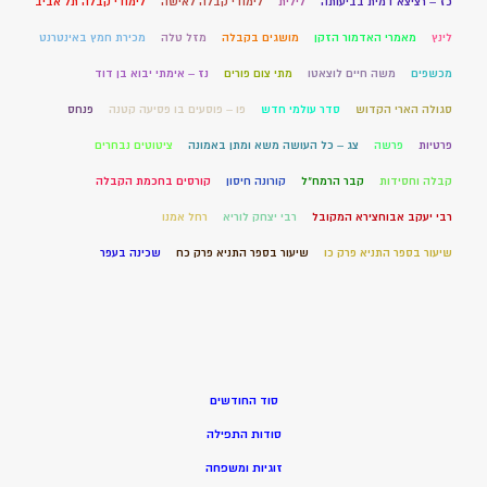
כז – רציצא דמית בביעותה
לילית
לימודי קבלה לאישה
לימודי קבלה תל אביב
לינץ
מאמרי האדמור הזקן
מושגים בקבלה
מזל טלה
מכירת חמץ באינטרנט
מכשפים
משה חיים לוצאטו
מתי צום פורים
נז – אימתי יבוא בן דוד
סגולה הארי הקדוש
סדר עולמי חדש
פו – פוסעים בו פסיעה קטנה
פנחס
פרטיות
פרשה
צג – כל העושה משא ומתן באמונה
ציטוטים נבחרים
קבלה וחסידות
קבר הרמח"ל
קורונה חיסון
קורסים בחכמת הקבלה
רבי יעקב אבוחצירא המקובל
רבי יצחק לוריא
רחל אמנו
שיעור בספר התניא פרק כו
שיעור בספר התניא פרק כח
שכינה בעפר
סוד החודשים
סודות התפילה
זוגיות ומשפחה