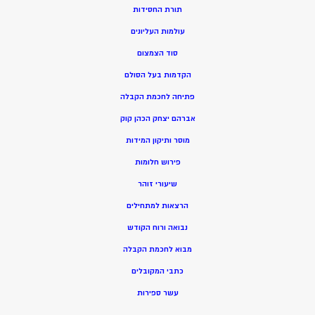
תורת החסידות
עולמות העליונים
סוד הצמצום
הקדמות בעל הסולם
פתיחה לחכמת הקבלה
אברהם יצחק הכהן קוק
מוסר ותיקון המידות
פירוש חלומות
שיעורי זוהר
הרצאות למתחילים
נבואה ורוח הקודש
מ
בוא לחכמת הקבלה
כתבי המקובלים
ע
שר ספירות