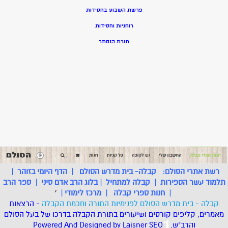
פרשת השבוע בחסידות
רוחניות וחסידות
תורת הנסתר
רשת אתרי הסולם:
קבלה- בית מדרש הסולם
|
הדף היומי בזוהר
|
תלמוד עשר הספירות
|
קבלה למתחיל
|
בלוג הרב אדם סיני
|
ספר הרב
|
חנות ספרי קבלה
|
מרכז לימודי
|
'
קבלה - בית מדרש הסולם לפנימיות התורה וחכמת הקבלה
- הרצאות
מאמרים, קליפים קורסים ושיעורים בתורת הקבלה בדרכו של בעל הסולם
והרב"ש.
.
*
SEO
Designed by Laisner
Powered And