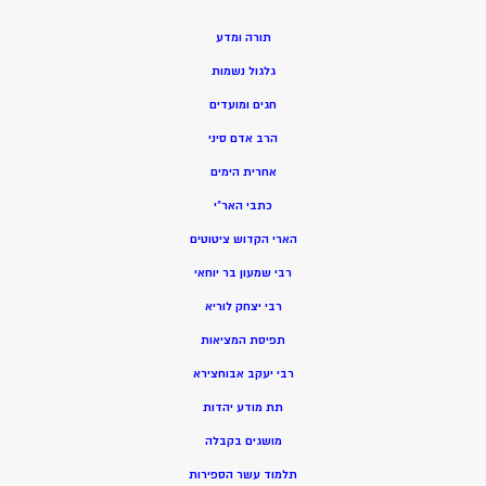
תורה ומדע
גלגול נשמות
חגים ומועדים
הרב אדם סיני
אחרית הימים
כתבי האר”י
הארי הקדוש ציטוטים
רבי שמעון בר יוחאי
רבי יצחק לוריא
תפיסת המציאות
רבי יעקב אבוחצירא
תת מודע יהדות
מושגים בקבלה
תלמוד עשר הספירות