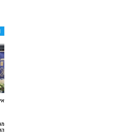
ה
אי
מג
הק