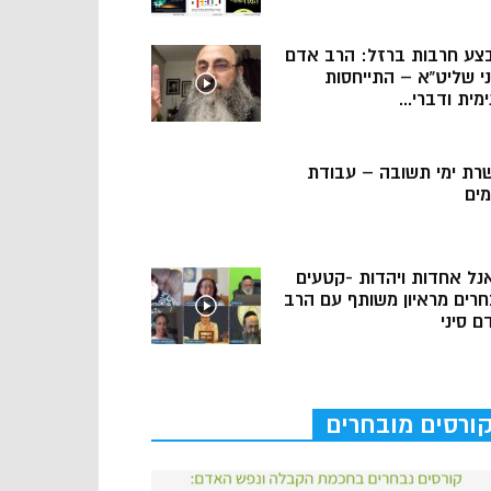
צע חרבות ברזל: הרב אדם
ני שליט”א – התייחסות
מית ודברי...
רת ימי תשובה – עבודת
מים
נל אחדות ויהדות -קטעים
חרים מראיון משותף עם הרב
ם סיני
ורסים מובחרים