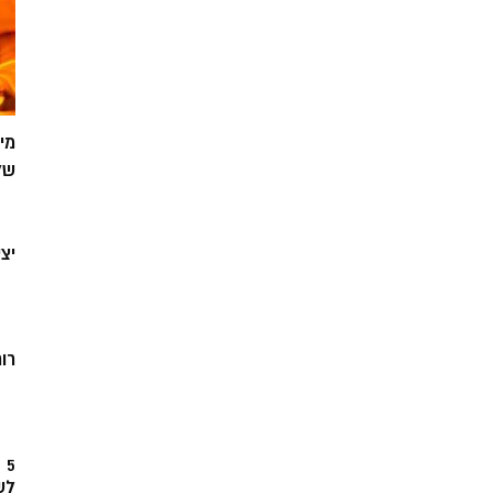
מי
של
יצ
רוח
5
לש