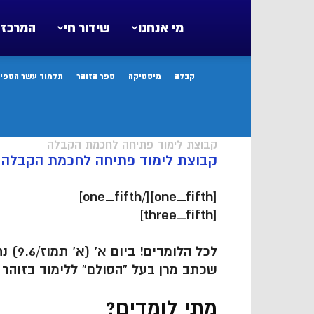
מי אנחנו
שידור חי
המרכז 
קבלה
מיסטיקה
ספר הזוהר
תלמוד עשר הספיר
קבוצת לימוד פתיחה לחכמת הקבלה
קבוצת לימוד פתיחה לחכמת הקבלה
[one_fifth][/one_fifth]
[three_fifth]
לכל ה
שכתב מרן בעל “הסולם” ללימוד בזוהר 
מתי לומדים?