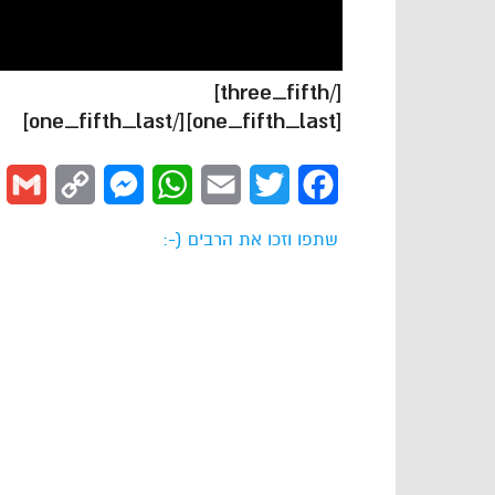
[/three_fifth]
[one_fifth_last][/one_fifth_last]
l
Copy
Messenger
WhatsApp
Email
Twitter
Facebook
Link
שתפו וזכו את הרבים (-: