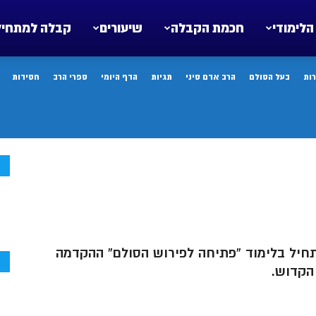
הלימודי
חכמת הקבלה
שיעורים
קבלה למתחיל
ות
בעל הסולם
הרב אדם סיני
תגיות
הדף היומי
ספרי הרב
חסידות
ח
לומדים! ביום א’ (א’ תמוז/9.6) נתחיל בלימוד “פתיחה לפירוש הסולם” ההקדמה
ח
הקדוש.