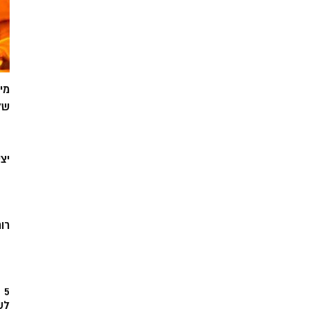
מי
של
יצ
רוח
5
לש