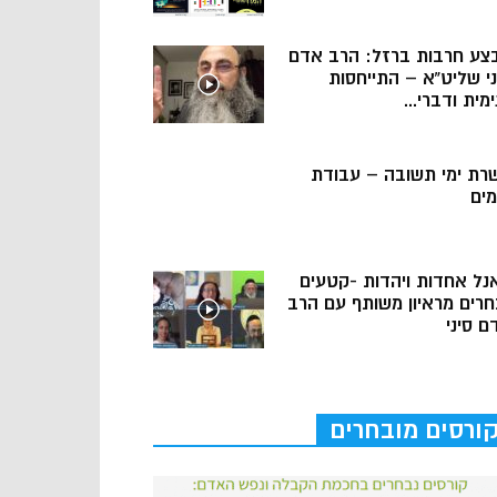
צע חרבות ברזל: הרב אדם
ני שליט”א – התייחסות
מית ודברי...
רת ימי תשובה – עבודת
מים
נל אחדות ויהדות -קטעים
חרים מראיון משותף עם הרב
ם סיני
ורסים מובחרים