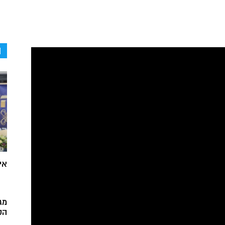
ה
אי
מג
הק