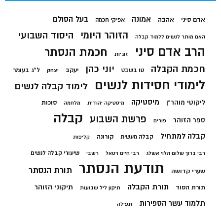
בעל הסולם
אמונה
אדם סיני
אהבה
אפיקי חכמה
הזוהר היומי
היסוד השבועי
האם מותר לנשים ללמוד קבלה
הרב אדם סיני
חכמת הנסתר
זוגיות
חכמת הקבלה
יוני כהן
יעקב
ל"ג בעומר
טו בשבט
יצחק
לימודי חסידות לנשים
לימוד קבלה לנשים
מיסטיקה
ליקוטי מוהר"ן
סוכות
מיסטיקה יהודית
מלחמה
קבלה
פרשת השבוע
ספר הזוהר
פורים
קבלה למתחיל
קורונה
קבלה מעשית
קליפות
שיעורי קבלה לנשים
רבי ברוך שלום הלוי אשלג
רבי חיים ויטאל
רשבי
תודעת הנסתר
תורת הנסתר
שערי קדושה
תורת הקבלה
תיקוני הזוהר
תורת הסוד
תיקון ליל שבועות
תלמוד עשר הספירות
תפילה