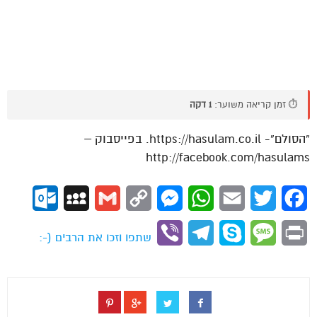
⏱️ זמן קריאה משוער:
1 דקה
“הסולם”- https://hasulam.co.il. בפייסבוק –
http://facebook.com/hasulams
ok.com
MySpace
Gmail
Copy
Messenger
WhatsApp
Email
Twitter
Facebook
Link
Viber
Telegram
Skype
Message
Print
שתפו וזכו את הרבים (-: