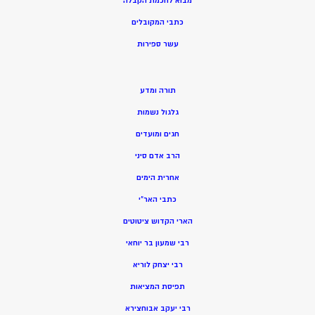
מ
בוא לחכמת הקבלה
כתבי המקובלים
ע
שר ספירות
תורה ומדע
גלגול נשמות
חגים ומועדים
הרב אדם סיני
אחרית הימים
כתבי האר”י
הארי הקדוש ציטוטים
רבי שמעון בר יוחאי
רבי יצחק לוריא
תפיסת המציאות
רבי יעקב אבוחצירא