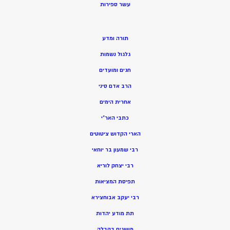
ע
שר ספירות
תורה ומדע
גלגול נשמות
חגים ומועדים
הרב אדם סיני
אחרית הימים
כתבי האר”י
הארי הקדוש ציטוטים
רבי שמעון בר יוחאי
רבי יצחק לוריא
תפיסת המציאות
רבי יעקב אבוחצירא
תת מודע יהדות
מושגים בקבלה