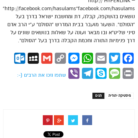
– http:// HYPERLINK
“http://facebook.com/hasulams”facebook.com/hasulams
נושאים בהשקפה, קבלה, דת ומחשבת ישראל בדרך בעל
“הסולם”. השעור מועבר בבית המדרש “הסולם” ע”י הרב אדם
סיני שליט”א ובו מבאר ועונה על שאלות בנושאים שונים על
דרך פנימיות התורה וחכמת הקבלה בדרך בעל “הסולם”.
ok.com
MySpace
Gmail
Copy
Messenger
WhatsApp
Email
Twitter
Facebook
Link
Viber
Telegram
Skype
Message
Print
שתפו וזכו את הרבים (-:
מיסטיקה יהודית
תגים