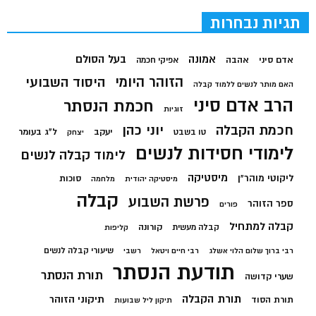
תגיות נבחרות
בעל הסולם
אמונה
אדם סיני
אהבה
אפיקי חכמה
הזוהר היומי
היסוד השבועי
האם מותר לנשים ללמוד קבלה
הרב אדם סיני
חכמת הנסתר
זוגיות
חכמת הקבלה
יוני כהן
יעקב
ל"ג בעומר
טו בשבט
יצחק
לימודי חסידות לנשים
לימוד קבלה לנשים
מיסטיקה
ליקוטי מוהר"ן
סוכות
מיסטיקה יהודית
מלחמה
קבלה
פרשת השבוע
ספר הזוהר
פורים
קבלה למתחיל
קורונה
קבלה מעשית
קליפות
שיעורי קבלה לנשים
רבי ברוך שלום הלוי אשלג
רבי חיים ויטאל
רשבי
תודעת הנסתר
תורת הנסתר
שערי קדושה
תורת הקבלה
תיקוני הזוהר
תורת הסוד
תיקון ליל שבועות