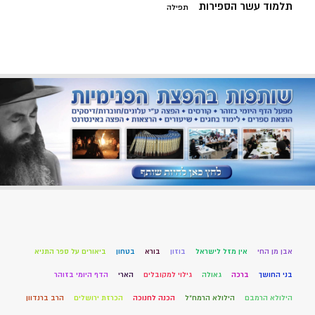
תלמוד עשר הספירות
תפילה
אבן מן החי
אין מזל לישראל
בוזון
בורא
בטחון
ביאורים על ספר התניא
בני החושך
ברכה
גאולה
גילוי למקובלים
הארי
הדף היומי בזוהר
הילולא הרמבם
הילולא הרמח"ל
הכנה לחנוכה
הכרזת ירושלים
הרב ברנדוון