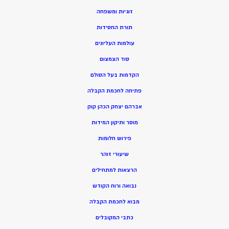
זוגיות ומשפחה
תורת החסידות
עולמות העליונים
סוד הצמצום
הקדמות בעל הסולם
פתיחה לחכמת הקבלה
אברהם יצחק הכהן קוק
מוסר ותיקון המידות
פירוש חלומות
שיעורי זוהר
הרצאות למתחילים
נבואה ורוח הקודש
מ
בוא לחכמת הקבלה
כתבי המקובלים