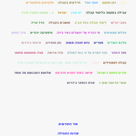
התך
זמן ומקום
חומר אפל
חיידקים בקבלה
חלקיקים אלמנטריים
טבילה במקווה בלימוד קבלה
יש מאין
ישראל
כ – תשעה תקונין יקירין
כתבי רב"ש
לימוד קבלה בתל אביב
מושגים בקבלה
מזל אריה
מזלות מתאימים
מי הכריז על ירושלים כעיר בירה
מיסטיקה יהודית
מלך המוות
מלכת השדים
מצריים
נרות חנוכה תשפג
נתן מנמירוב
סיאנס ביהדות
ספר הזוהר
ספר התניא על פי בעל הסולם
פרה אדומה
צורה מופשטת מחומר
קבלה למתחילים
קנאה
רבי אילעאי אומר: אם רואה אדם שיצרו מתגבר עליו
שדים ורוחות בישראל
שיעור בספר התניא פרק מט
שלושת השבועות מה מותר
שערי קדושה שער ג
תורת הנסתר ביהדות
סוד החודשים
סודות התפילה