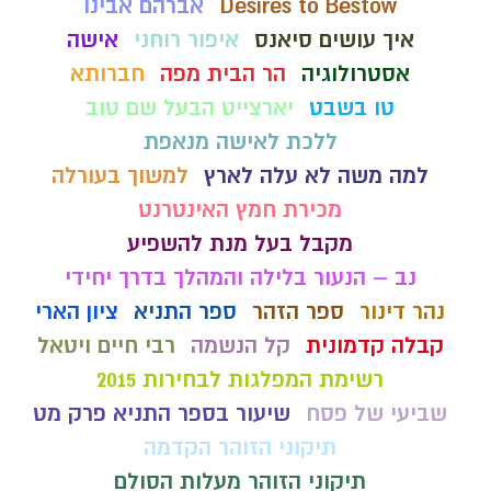
Desires to Bestow
אברהם אבינו
איך עושים סיאנס
איפור רוחני
אישה
אסטרולוגיה
הר הבית מפה
חברותא
טו בשבט
יארצייט הבעל שם טוב
ללכת לאישה מנאפת
למה משה לא עלה לארץ
למשוך בעורלה
מכירת חמץ האינטרנט
מקבל בעל מנת להשפיע
נב – הנעור בלילה והמהלך בדרך יחידי
נהר דינור
ספר הזהר
ספר התניא
ציון הארי
קבלה קדמונית
קל הנשמה
רבי חיים ויטאל
רשימת המפלגות לבחירות 2015
שביעי של פסח
שיעור בספר התניא פרק מט
תיקוני הזוהר הקדמה
תיקוני הזוהר מעלות הסולם