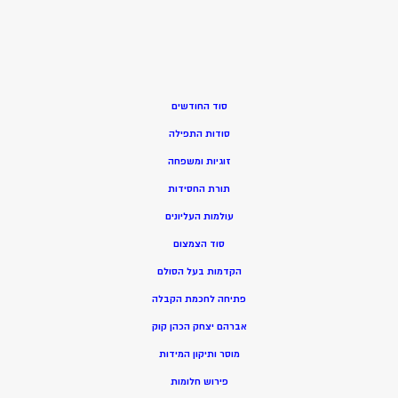
סוד החודשים
סודות התפילה
זוגיות ומשפחה
תורת החסידות
עולמות העליונים
סוד הצמצום
הקדמות בעל הסולם
פתיחה לחכמת הקבלה
אברהם יצחק הכהן קוק
מוסר ותיקון המידות
פירוש חלומות