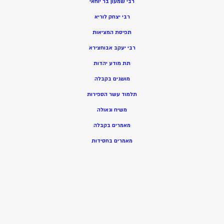
רבי שמעון בר יוחאי
רבי יצחק לוריא
תפיסת המציאות
רבי יעקב אבוחצירא
תת מודע יהדות
מושגים בקבלה
תלמוד עשר הספירות
משיח וגאולה
מאמרים בקבלה
מאמרים בחסידות