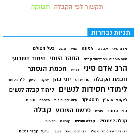
תקשור לפי הקבלה
תשוקה
תגיות נבחרות
בעל הסולם
אמונה
אדם סיני
אהבה
אפיקי חכמה
הזוהר היומי
היסוד השבועי
האם מותר לנשים ללמוד קבלה
הרב אדם סיני
חכמת הנסתר
זוגיות
חכמת הקבלה
יוני כהן
יעקב
ל"ג בעומר
טו בשבט
יצחק
לימודי חסידות לנשים
לימוד קבלה לנשים
מיסטיקה
ליקוטי מוהר"ן
סוכות
מיסטיקה יהודית
מלחמה
קבלה
פרשת השבוע
ספר הזוהר
פורים
קבלה למתחיל
קורונה
קבלה מעשית
קליפות
שיעורי קבלה לנשים
רבי ברוך שלום הלוי אשלג
רבי חיים ויטאל
רשבי