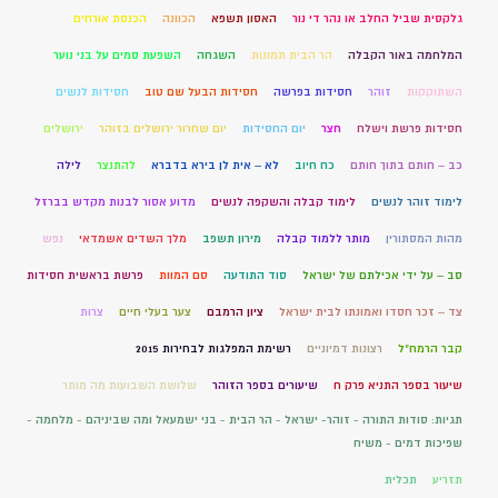
גלקסית שביל החלב או נהר די נור
האסון תשפא
הכוונה
הכנסת אורחים
המלחמה באור הקבלה
הר הבית תמונות
השגחה
השפעת סמים על בני נוער
השתוקקות
זוהר
חסידות בפרשה
חסידות הבעל שם טוב
חסידות לנשים
חסידות פרשת וישלח
חצר
יום החסידות
יום שחרור ירושלים בזוהר
ירושלים
כב – חותם בתוך חותם
כח חיוב
לא – אית לן בירא בדברא
להתנצר
לילה
לימוד זוהר לנשים
לימוד קבלה והשקפה לנשים
מדוע אסור לבנות מקדש בברזל
מהות המסתורין
מותר ללמוד קבלה
מירון תשפב
מלך השדים אשמדאי
נפש
סב – על ידי אכילתם של ישראל
סוד התודעה
סם המוות
פרשת בראשית חסידות
צד – זכר חסדו ואמונתו לבית ישראל
ציון הרמבם
צער בעלי חיים
צרות
קבר הרמח"ל
רצונות דמיוניים
רשימת המפלגות לבחירות 2015
שיעור בספר התניא פרק ח
שיעורים בספר הזוהר
שלושת השבועות מה מותר
תגיות: סודות התורה - זוהר- ישראל - הר הבית - בני ישמעאל ומה שביניהם - מלחמה -
שפיכות דמים - משיח
תזריע
תכלית