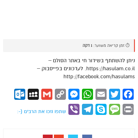
⏱️ זמן קריאה משוער:
1 דקה
ניתן להשתתף בשידור חי באתר הסולם –
https://hasulam.co.il. לעדכונים בפייסבוק –
http://facebook.com/hasulams
ok.com
MySpace
Gmail
Copy
Messenger
WhatsApp
Email
Twitter
Facebook
Link
Viber
Telegram
Skype
Message
Print
שתפו וזכו את הרבים (-: