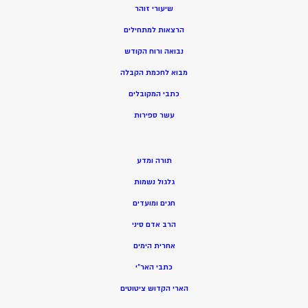
שיעורי זוהר
הרצאות למתחילים
נבואה ורוח הקודש
מ
בוא לחכמת הקבלה
כתבי המקובלים
ע
שר ספירות
תורה ומדע
גלגול נשמות
חגים ומועדים
הרב אדם סיני
אחרית הימים
כתבי האר”י
הארי הקדוש ציטוטים