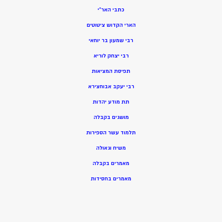
כתבי האר”י
הארי הקדוש ציטוטים
רבי שמעון בר יוחאי
רבי יצחק לוריא
תפיסת המציאות
רבי יעקב אבוחצירא
תת מודע יהדות
מושגים בקבלה
תלמוד עשר הספירות
משיח וגאולה
מאמרים בקבלה
מאמרים בחסידות