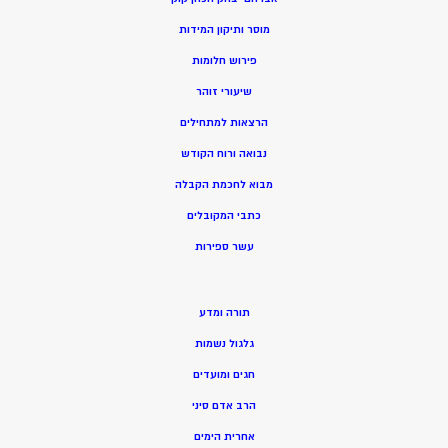
מוסר ותיקון המידות
פירוש חלומות
שיעורי זוהר
הרצאות למתחילים
נבואה ורוח הקודש
מ
בוא לחכמת הקבלה
כתבי המקובלים
ע
שר ספירות
תורה ומדע
גלגול נשמות
חגים ומועדים
הרב אדם סיני
אחרית הימים