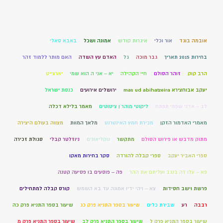
אובמה בוגד
אור וכלי
איגרות קודש
אמונה ושכל
באבא סאלי
בחירות 2015 תאריך
גבר מוכה
גל
האדם עץ השדה
האם מותר ללמוד זהר
הרב קוק
זוהר הסולם
חיי הקהילה
יא – אני ה הוא שמי
יארצייט
יעקב אבוחצירא mas ud abihatzeira
ירושלים אירועים
כנסת ישראל
לב – אדני שפתי תפתח
ליקוטי מוהר ן ציטוטים
מאמר בלילא דכלה
מאמרי האדמור הזקן
מכירת חמץ האינטרנט
מלאך המוות
מצווה בעולם היצירה
מתוק מדבש או פירוש הסולם
מתקשר
נוקליאונים
ניוזלטר קבלי
סגולת זכירה
ספרי האביר יעקב
ספרי קבלה להורדה
סקר בחירות מאקו
פא – עלו זה בנגב ועליתם את ההר
פה – פוסעים בו פסיעה קטנה
פרשת וישב חסידות
צא – ויהי ידיו אמונה עד בא השמש
קורס קבלה למתחילים
רבבה
רע
שבירת כלים
שיעור בספר התניא פרק כג
שיעור בספר התניא פרק כה
שיעור בספר התניא פרק ל
שיעור בספר התניא פרק לב
שיעור בספר התניא פרק מ