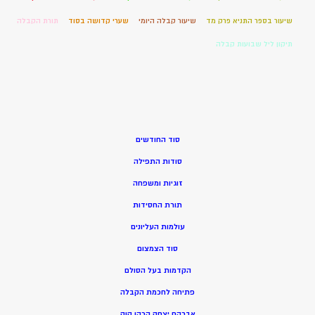
שיעור בספר התניא פרק מד
שיעור קבלה היומי
שערי קדושה בסוד
תורת הקבלה
תיקון ליל שבועות קבלה
סוד החודשים
סודות התפילה
זוגיות ומשפחה
תורת החסידות
עולמות העליונים
סוד הצמצום
הקדמות בעל הסולם
פתיחה לחכמת הקבלה
אברהם יצחק הכהן קוק