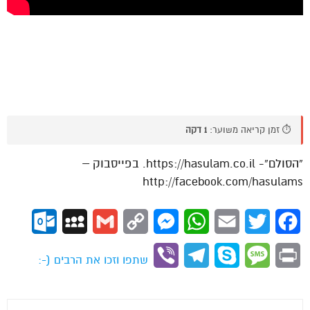
⏱️ זמן קריאה משוער:
1 דקה
“הסולם”- https://hasulam.co.il. בפייסבוק –
http://facebook.com/hasulams
ok.com
MySpace
Gmail
Copy
Messenger
WhatsApp
Email
Twitter
Facebook
Link
Viber
Telegram
Skype
Message
Print
שתפו וזכו את הרבים (-: