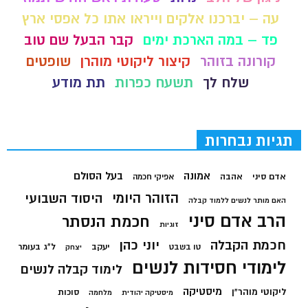
עה – יברכנו אלקים וייראו אתו כל אפסי ארץ
פד – במה הארכת ימים
קבר הבעל שם טוב
קורונה בזוהר
קיצור ליקוטי מוהרן
שופטים
שלח לך
תשעח כפרות
תת מודע
תגיות נבחרות
בעל הסולם
אמונה
אדם סיני
אהבה
אפיקי חכמה
הזוהר היומי
היסוד השבועי
האם מותר לנשים ללמוד קבלה
הרב אדם סיני
חכמת הנסתר
זוגיות
חכמת הקבלה
יוני כהן
יעקב
ל"ג בעומר
טו בשבט
יצחק
לימודי חסידות לנשים
לימוד קבלה לנשים
מיסטיקה
ליקוטי מוהר"ן
סוכות
מיסטיקה יהודית
מלחמה