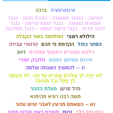
אינפורמציה
ברכה
החיטה - החסד השעורה - גבורה הגפן - כנגד
תפארת התאנה - כנגד הנצח הרימון - כנגד
ההוד הזית - כנגד היסוד התמר - כנגד המלכות
הילולא רשבי
המלחמה באור הקבלה
הסתר כפול
הקדמת פי חכם
הרהורי עבירה
וילבש שחורים ויתעטף שחורים
זיווג
חירות ממלאך המוות
חלקיק יסודי
יג – להמשיך השגחה שלמה
לֹא יִהְיֶה לְךָ אֱלֹהִים אֲחֵרִים עַל פָּנָי. לֹא תַעֲשֶׂה
לְךָ פֶסֶל וְכָל תְּמוּנָה
מזל סרטן
מעלת הזוהר
משה רבנו רעיא מהימנא
נא – כשאתם מגיעין לאבני שיש טהור
ניגון של הלב
נרות
סעודת ראש חודש תמוז