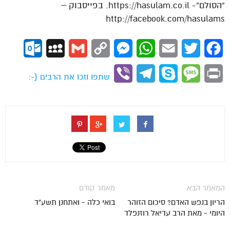
“הסולם”- https://hasulam.co.il. בפייסבוק –
http://facebook.com/hasulams
ok.com
MySpace
Gmail
Copy
Messenger
WhatsApp
Email
Twitter
Facebook
Link
Viber
Telegram
Skype
Message
Print
שתפו וזכו את הרבים (-:
המאמר הבא
מאמר קודם
הריון בנפש האדם? סיכום הזוהר
בואי כלה - ואתחנן תשע"ד
היומי - מאת הרב עדיאל רוזנפלד