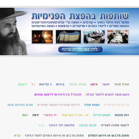
אוהל מועד
אושר
אימון
אפיקי חכמה
ברכות
ג קליפות
גל
דעאש
האם מותר לנשים ללמוד קבלה
ההבדל בין היהדות לדתות אחרות
הר הבית ויקיפדיה
ווצאפ תורה
וילבש שחורים ויתעטף שחורים
ועדת בחירות 2015
זמן ומקום
חשוון הגדול
יא – אני ה הוא שמי
יח בתשרי
יראה
כעס
ליקוטי מוהרן לצפייה
מגפת קורונה
מלחמה לפי הזוהר
מרור
מתוק מדבש או פירוש הסולם
מתוק מדבש או פירוש הסולם לספר הזוהר
נביא