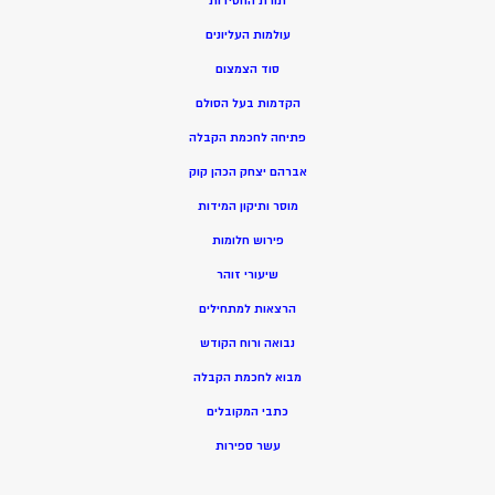
תורת החסידות
עולמות העליונים
סוד הצמצום
הקדמות בעל הסולם
פתיחה לחכמת הקבלה
אברהם יצחק הכהן קוק
מוסר ותיקון המידות
פירוש חלומות
שיעורי זוהר
הרצאות למתחילים
נבואה ורוח הקודש
מ
בוא לחכמת הקבלה
כתבי המקובלים
ע
שר ספירות