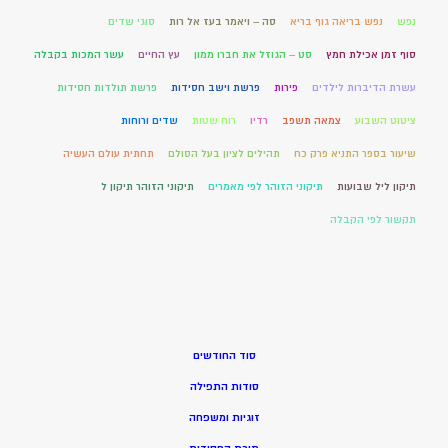
נפש
נפש בריאה גוף בריא
סה – ויאמר בעז אל רות
סוגי שדים
סוף זמן אכילת חמץ
סט – הגוזל את חברו ממון
עץ החיים
עשר המכות בקבלה
עשרת הדיברות לילדים
פירות
פרשת וישב חסידות
פרשת תולדות חסידות
ציטוט השבוע
צמאה תשפב
רדיו
רוח שטות
שדים ורוחות
שיעור בספר התניא פרק כח
תהילים לציון בעל הסולם
תחתית עולם העשיה
תיקון ליל שבועות
תיקוני הזוהר לפי מאמרים
תיקוני הזוהר תיקון ל
תקשור לפי הקבלה
סוד החודשים
סודות התפילה
זוגיות ומשפחה