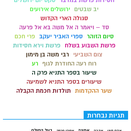
חסידות פרשת במדבר
טקס יום ירושלים
יב שבטים
ירושלים אירועים
סגולה הארי הקדוש
סד – ויאמר ה אל משה בא אל פרעה
סיום הזוהר
ספרי האביר יעקב
פרי חכם
פרשת השבוע בשלח
פרשת וירא חסידות
צום השביעי
רבי משה בן מימון
רוח רעה החודרת לגוף
רע
שיעור בספר התניא פרק ה
שיעורים בספר התניא לשמיעה
שער ההקדמות
תולדות חכמת הקבלה
תגיות נבחרות
בעל הסולם
אמונה
אדם סיני
אהבה
אפיקי חכמה