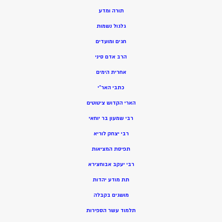
תורה ומדע
גלגול נשמות
חגים ומועדים
הרב אדם סיני
אחרית הימים
כתבי האר”י
הארי הקדוש ציטוטים
רבי שמעון בר יוחאי
רבי יצחק לוריא
תפיסת המציאות
רבי יעקב אבוחצירא
תת מודע יהדות
מושגים בקבלה
תלמוד עשר הספירות