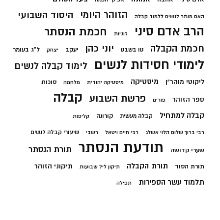
הזוהר היומי
היסוד השבועי
האם מותר לנשים ללמוד קבלה
הרב אדם סיני
חכמת הנסתר
זוגיות
חכמת הקבלה
יוני כהן
יעקב
ל"ג בעומר
טו בשבט
יצחק
לימודי חסידות לנשים
לימוד קבלה לנשים
מיסטיקה
ליקוטי מוהר"ן
סוכות
מיסטיקה יהודית
מלחמה
קבלה
פרשת השבוע
ספר הזוהר
פורים
קבלה למתחיל
קורונה
קבלה מעשית
קליפות
שיעורי קבלה לנשים
רבי ברוך שלום הלוי אשלג
רבי חיים ויטאל
רשבי
תודעת הנסתר
תורת הנסתר
שערי קדושה
תורת הקבלה
תיקוני הזוהר
תורת הסוד
תיקון ליל שבועות
תלמוד עשר הספירות
תפילה