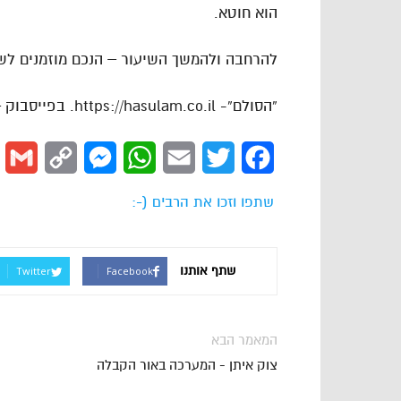
הוא חוטא.
להרחבה ולהמשך השיעור – הנכם מוזמנים לש
“הסולם”- https://hasulam.co.il. בפייסבוק – http://facebook.com/hasulams
l
Copy
Messenger
WhatsApp
Email
Twitter
Facebook
Link
שתפו וזכו את הרבים (-:
שתף אותנו
Twitter
Facebook
המאמר הבא
צוק איתן - המערכה באור הקבלה