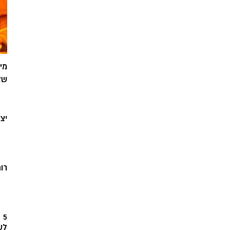
מי
של
יצ
רוח
5
לש