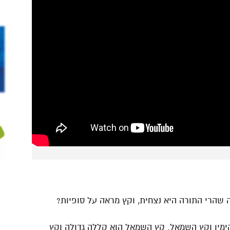
שהרי התורה היא נצחית, וקץ מראה על סופיות?
הימין וקץ השמאל. קץ השמאל הוא קללה גדולה וקץ