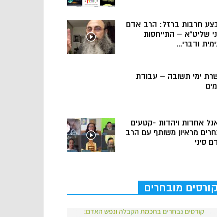
צע חרבות ברזל: הרב אדם
ני שליט”א – התייחסות
מית ודברי...
רת ימי תשובה – עבודת
מים
נל אחדות ויהדות -קטעים
חרים מראיון משותף עם הרב
ם סיני
ורסים מובחרים