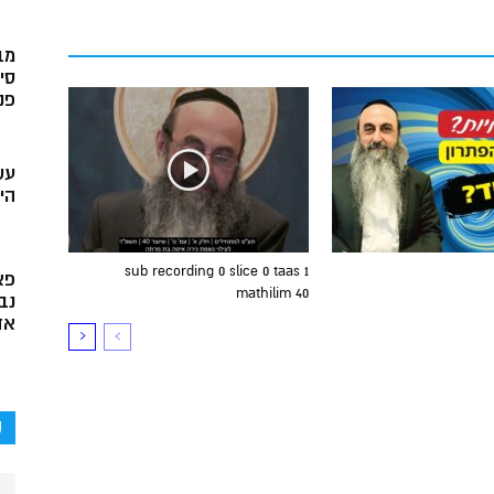
מב
סי
פני
עש
הי
sub recording 0 slice 0 taas 1
פא
mathilim 40
נב
אד
ק