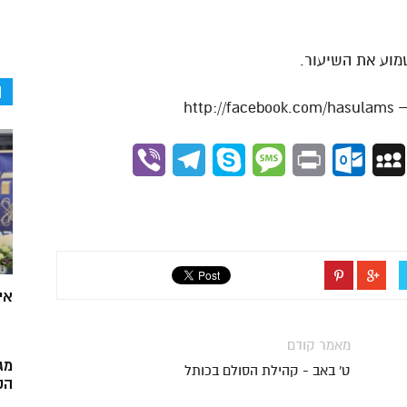
מוע את השיעור.
ה
Viber
Telegram
Skype
Message
Outlook.com
Print
MySpace
Gmai
אי
מאמר קודם
מג
ט' באב - קהילת הסולם בכותל
הק