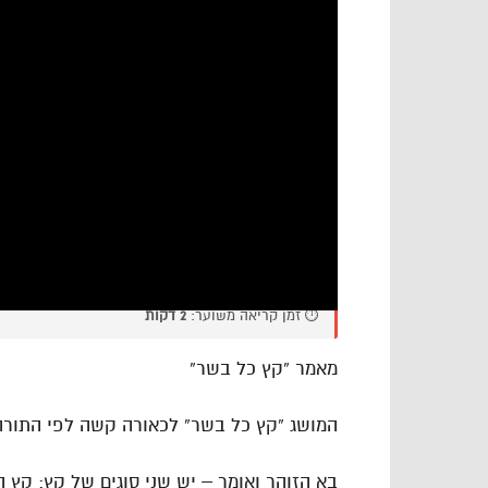
⏱️ זמן קריאה משוער:
2 דקות
מאמר “קץ כל בשר”
המושג “קץ כל בשר” לכאורה קשה לפי התורה 
בא הזוהר ואומר – יש שני סוגים של קץ: קץ 