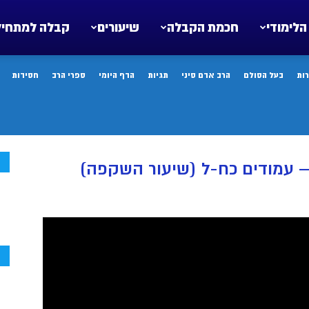
הלימודי
חכמת הקבלה
שיעורים
קבלה למתחיל
ות
בעל הסולם
הרב אדם סיני
תגיות
הדף היומי
ספרי הרב
חסידות
ח
– עמודים כח-ל (שיעור השקפה)
ח