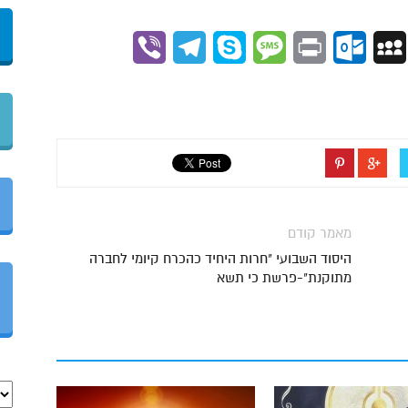
Viber
Telegram
Skype
Message
Outlook.com
Print
MySpace
Gmai
מאמר קודם
היסוד השבועי "חרות היחיד כהכרח קיומי לחברה
מתוקנת"-פרשת כי תשא