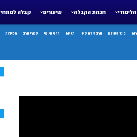
הלימודי
חכמת הקבלה
שיעורים
קבלה למתחיל
ות
בעל הסולם
הרב אדם סיני
תגיות
הדף היומי
ספרי הרב
חסידות
ח
ח