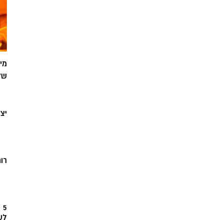
מי
של
יצ
רוח
5
לש