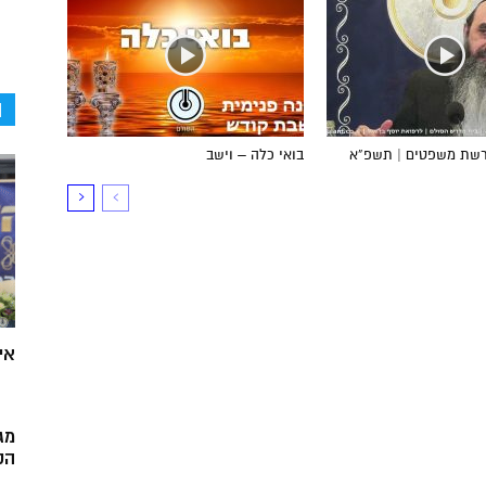
ה
פרשת משפטים | תשפ”א
בואי כלה – וישב
אי
מג
הק