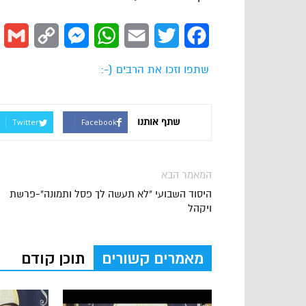
l
Copy
Messenger
WhatsApp
Email
Twitter
Facebook
Link
שתפו וזכו את הרבים (-:
שתף אותנו
Twitter
Facebook
המאמר הבא
היסוד השבועי "לא תעשה לך פסל ותמונה"-פרשת
ויקהל
מאמרים קשורים
תוכן קודם