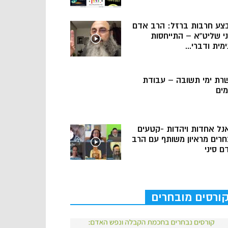
צע חרבות ברזל: הרב אדם
ני שליט”א – התייחסות
מית ודברי...
רת ימי תשובה – עבודת
מים
נל אחדות ויהדות -קטעים
חרים מראיון משותף עם הרב
ם סיני
ורסים מובחרים