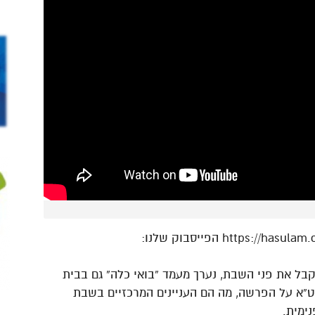
ניתן להשתתף בשידור חי באתר הסולם -.https://hasulam.co.il הפייסבוק שלנו:
לקבל את פני השבת, נערך מעמד “בואי כלה” גם בבית
ט”א על הפרשה, מה הם העניינים המרכזיים בשבת
ימית.