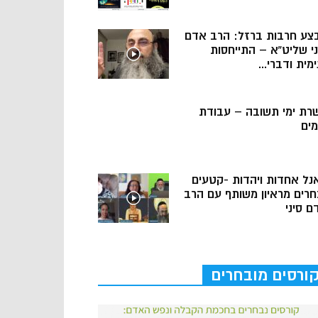
צע חרבות ברזל: הרב אדם
ני שליט”א – התייחסות
מית ודברי...
רת ימי תשובה – עבודת
מים
נל אחדות ויהדות -קטעים
חרים מראיון משותף עם הרב
ם סיני
ורסים מובחרים