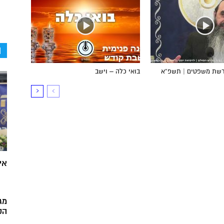
ה
פרשת משפטים | תשפ”א
בואי כלה – וישב
אי
מג
הק