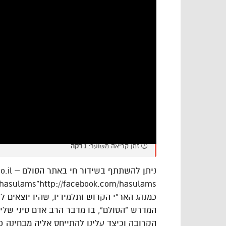
⏱️ זמן קריאה משוער:
1 דקה
/hasulams”http://facebook.com/hasulams
‏‎כמנהג האר”י הקדוש ותלמידיו, שהיו יוצאים
המדרש “הסולם”, בו מדבר הרב אדם סיני שלי
הקרובה וכיצד עלינו להתייחס אליה מבחינה פנ