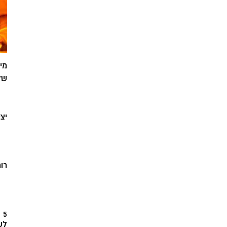
מי
של
יצ
רוח
5
לש