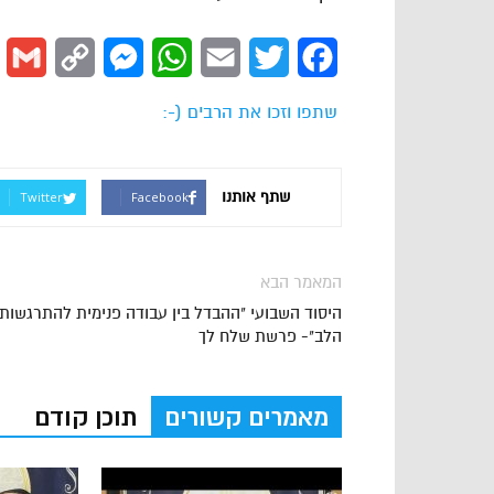
l
Copy
Messenger
WhatsApp
Email
Twitter
Facebook
Link
שתפו וזכו את הרבים (-:
שתף אותנו
Twitter
Facebook
המאמר הבא
היסוד השבועי "ההבדל בין עבודה פנימית להתרגשות
הלב"- פרשת שלח לך
מאמרים קשורים
תוכן קודם