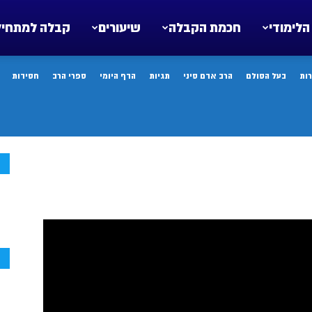
הלימודי
חכמת הקבלה
שיעורים
קבלה למתחיל
ות
בעל הסולם
הרב אדם סיני
תגיות
הדף היומי
ספרי הרב
חסידות
ח
ח