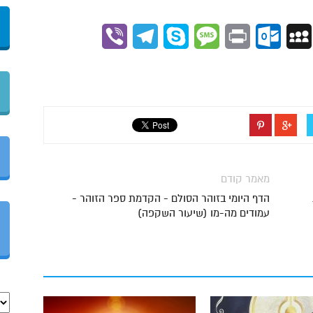
Viber
Telegram
Skype
Message
Outlook.com
Print
MySpace
Gmai
מאמר קודם
הדף היומי בזוהר הסולם - הקדמת ספר הזוהר -
עמודים מה-מו (שיעור השקפה)