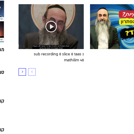
מג
sub recording 0 slice 0 taas 1
mathilim 40
סמ
קו
קו