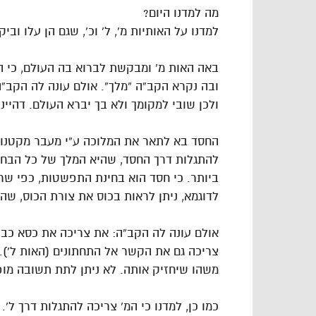
מה למדנו היום?
למדנו על האותיות מ’, ל’ וכ’, שגם הן עלו וב
באה האות מ’ ומבקשת לברוא בה העולם, כי ה
ובה נקרא הקב”ה “מלך”. אולם עונה לה הקב”ה
ולכן שובי למקומך ולא בך יברא העולם. דהיינ
החסד בא לתאר את המלוכה ע”י מעבר מקטנות 
להתגלות דרך החסד, שהיא המלך של כל הבחי
ביותר. כי חסד הוא בחינת התפשטות, כפי ש
לדוגמא, ניתן לראות בכוס את צורת הכוס, ש
אולם עונה לה הקב”ה: את צריכה את כסא כבודי
צריכה גם את הקשר אל התחתונים (האות ל’). 
משהו שיחזיק אותה. לא ניתן לתת תשובה מו
כמו כן, למדנו כי המ’ צריכה להתגלות דרך ל’