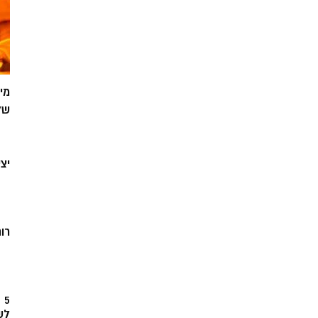
מי
של
יצ
רוח
5
לש