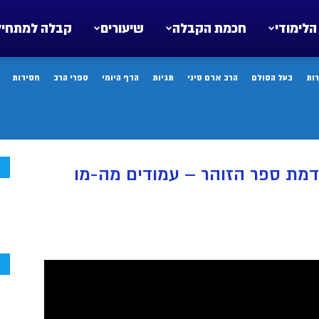
הלימודי
חכמת הקבלה
שיעורים
קבלה למתחיל
ות
בעל הסולם
הרב אדם סיני
תגיות
הדף היומי
ספרי הרב
חסידות
ח
דמת ספר הזוהר – עמודים מה-מו
ח