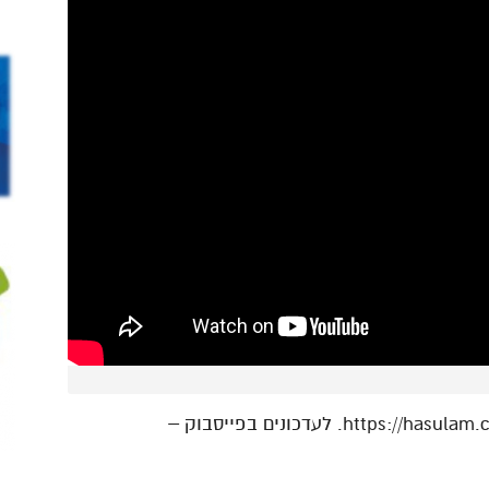
ניתן להשתתף בשידור חי באתר הסולם – https://hasulam.co.il. לעדכונים בפייסבוק –