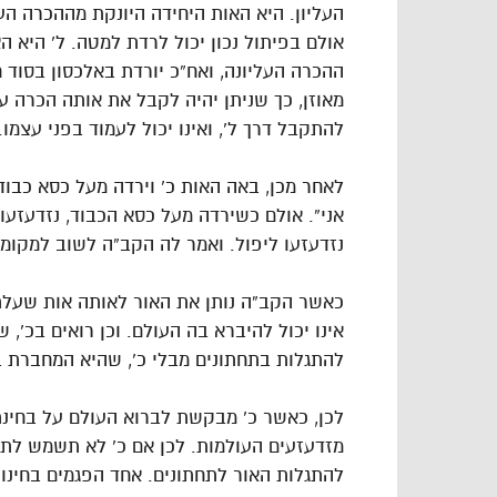
העליון. היא האות היחידה היונקת מההכרה הע
אולם בפיתול נכון יכול לרדת למטה. ל’ היא 
ההכרה העליונה, ואח”כ יורדת באלכסון בסוד 
מאוזן, כך שניתן יהיה לקבל את אותה הכרה על
להתקבל דרך ל’, ואינו יכול לעמוד בפני עצמו.
לאחר מכן, באה האות כ’ וירדה מעל כסא כבודו
אני”. אולם כשירדה מעל כסא הכבוד, נזדעזעו
נזדעזעו ליפול. ואמר לה הקב”ה לשוב למקומה
כאשר הקב”ה נותן את האור לאותה אות שעלת
אינו יכול להיברא בה העולם. וכן רואים בכ’, 
להתגלות בתחתונים מבלי כ’, שהיא המחברת בי
לכן, כאשר כ’ מבקשת לברוא העולם על בחינת
מזדעזעים העולמות. לכן אם כ’ לא תשמש לתפ
להתגלות האור לתחתונים. אחד הפגמים בחינוך 