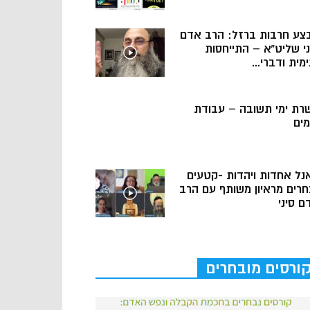
צע חרבות ברזל: הרב אדם
ני שליט”א – התייחסות
מית ודברי...
רת ימי תשובה – עבודת
מים
נל אחדות ויהדות -קטעים
חרים מראיון משותף עם הרב
ם סיני
ורסים מובחרים