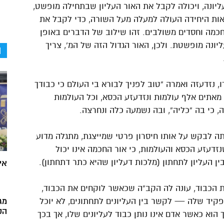
ליונה, ויכולה לקבל את האור העליון שבתחילה מופשט,
האות היחידה העולה למעלה מעל השורה, כדי לקבל את
חכמה וחסדים משולבים. זהו שילוב של הדברים באופן
יונה מופשטת. ולכן, האור הגדול הזה של המ’, צריך
ה
, נזדעזה ואמרה “טוב לפניך לבורא בי העולם כי כבודך
 מאתים אלף עולמות ונזדעזע הכסא, וכל העולמות
, כי בה “כליה”, ובה נשמעה כלה ונחרצה.
ה לבקש על אותו חיסרון פרטי שמייצגת, מתגלה מדוע
שנזדעזע הכסא והעולמות, כי אור החכמה אינו יכול
ן העליון לתחתון (מלכות דעליון שהיא כתר דתחתון).
אי
 הכבוד, עונה לה הקב”ה שכאשר לוקחים את הכבוד,
קיד שלה — לקשר בין העליונים לתחתונים, לא יוכל
מג
הק
הוא כאשר אדם אינו נותן כבוד לעליונים שלו, אך בכך