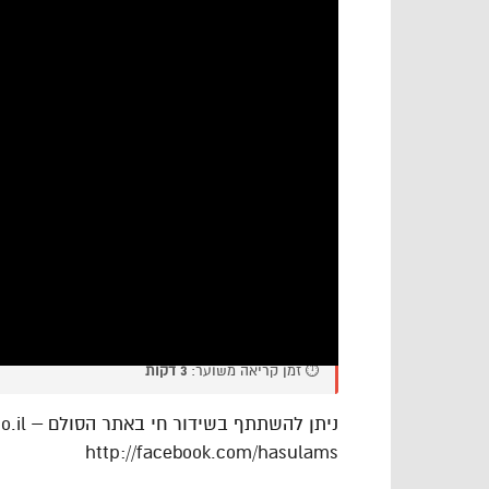
⏱️ זמן קריאה משוער:
3 דקות
http://facebook.com/hasulams