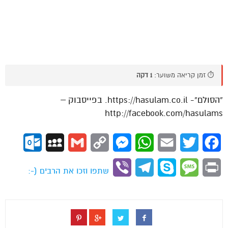
⏱️ זמן קריאה משוער:
1 דקה
“הסולם”- https://hasulam.co.il. בפייסבוק –
http://facebook.com/hasulams
ok.com
MySpace
Gmail
Copy
Messenger
WhatsApp
Email
Twitter
Facebook
Link
Viber
Telegram
Skype
Message
Print
שתפו וזכו את הרבים (-: