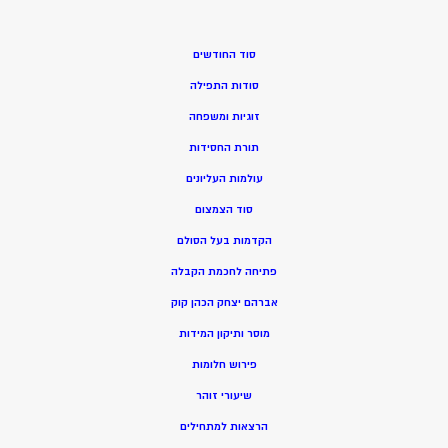
סוד החודשים
סודות התפילה
זוגיות ומשפחה
תורת החסידות
עולמות העליונים
סוד הצמצום
הקדמות בעל הסולם
פתיחה לחכמת הקבלה
אברהם יצחק הכהן קוק
מוסר ותיקון המידות
פירוש חלומות
שיעורי זוהר
הרצאות למתחילים