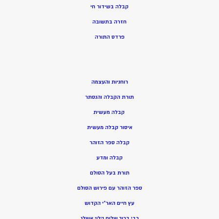
קבלה בשידור חי
חזרה בתשובה
פרדס התורה
רוחניות והעצמה
תורת הקבלה והנסתר
קבלה מעשית
איסור קבלה מעשית
קבלה ספר הזוהר
קבלה ומדע
תורת בעל הסולם
ספר הזוהר עם פירוש הסולם
עץ חיים האר”י הקדוש
רבי ברוך שלום הלוי אשלג