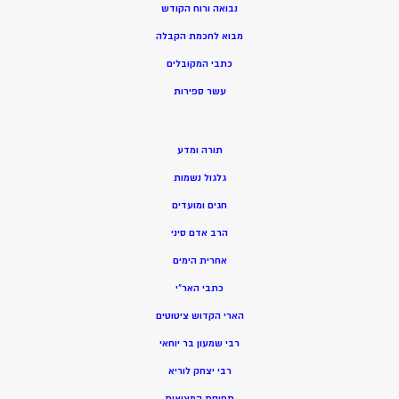
נבואה ורוח הקודש
מ
בוא לחכמת הקבלה
כתבי המקובלים
ע
שר ספירות
תורה ומדע
גלגול נשמות
חגים ומועדים
הרב אדם סיני
אחרית הימים
כתבי האר”י
הארי הקדוש ציטוטים
רבי שמעון בר יוחאי
רבי יצחק לוריא
תפיסת המציאות