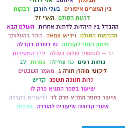
אבימלך
איזוטפ
אני לדודי
בין המצרים איסורים
בעלי חורבן
דבקות
דרגות הסולם
הארי זל
ההבדל בין היהדות לדתות אחרות
העולם הבא
הקדמות הסולם
וידיאו צמאה
זוהר בהעלותך
חיסון רוחני לקורונה
טו בשבט בקבלה
יד – להמשיך שלום בעולם
יריד החסידות
כוחות רעים
כח שלילה
כפרות
לב
ליקוטי מוהרן תורה ג
מאמר השבטים
נרות חנוכה תשפג
קדיש
שיעור בספר התניא פרק לו
שיעור בספר התניא פרק לז
שיעורים בקבלה
שערי קדושה שיעורים להורדה
תכלית