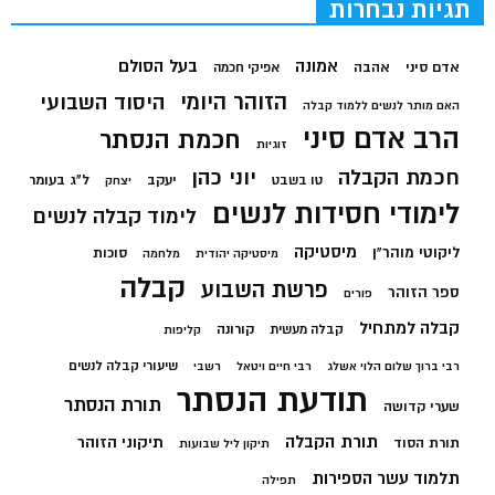
תגיות נבחרות
בעל הסולם
אמונה
אדם סיני
אהבה
אפיקי חכמה
הזוהר היומי
היסוד השבועי
האם מותר לנשים ללמוד קבלה
הרב אדם סיני
חכמת הנסתר
זוגיות
חכמת הקבלה
יוני כהן
יעקב
ל"ג בעומר
טו בשבט
יצחק
לימודי חסידות לנשים
לימוד קבלה לנשים
מיסטיקה
ליקוטי מוהר"ן
סוכות
מיסטיקה יהודית
מלחמה
קבלה
פרשת השבוע
ספר הזוהר
פורים
קבלה למתחיל
קורונה
קבלה מעשית
קליפות
שיעורי קבלה לנשים
רבי ברוך שלום הלוי אשלג
רבי חיים ויטאל
רשבי
תודעת הנסתר
תורת הנסתר
שערי קדושה
תורת הקבלה
תיקוני הזוהר
תורת הסוד
תיקון ליל שבועות
תלמוד עשר הספירות
תפילה