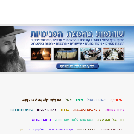
. לֹא תִנְאָף.
אגרות הרמחל
אימון
אלול
אֵת אֲשֶׁר יִשָּׂא אֶת שְׁמוֹ לַשָּׁוְא.
בידוד בקורונה
בילוי ביום העצמאות
בן דוד
גאווה ואנוכיות
גירוש רוחות רעות
דוד המלך ובת שבע
האם מותר ללמוד סתרי תורה
הזוהר הקדוש
הר הבית היסטוריה
הרזיה רוחנית
ועדת בחירות 2015
חלקיק יסודי
חן