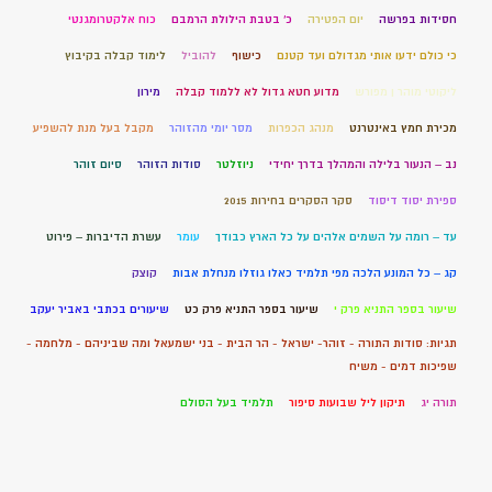
חסידות בפרשה
יום הפטירה
כ' בטבת הילולת הרמבם
כוח אלקטרומגנטי
כי כולם ידעו אותי מגדולם ועד קטנם
כישוף
להוביל
לימוד קבלה בקיבוץ
ליקוטי מוהר ן מפורש
מדוע חטא גדול לא ללמוד קבלה
מירון
מכירת חמץ באינטרנט
מנהג הכפרות
מסר יומי מהזוהר
מקבל בעל מנת להשפיע
נב – הנעור בלילה והמהלך בדרך יחידי
ניוזלטר
סודות הזוהר
סיום זוהר
ספירת יסוד דיסוד
סקר הסקרים בחירות 2015
עד – רומה על השמים אלהים על כל הארץ כבודך
עומר
עשרת הדיברות – פירוט
קג – כל המונע הלכה מפי תלמיד כאלו גוזלו מנחלת אבות
קוצק
שיעור בספר התניא פרק י
שיעור בספר התניא פרק כט
שיעורים בכתבי באביר יעקב
תגיות: סודות התורה - זוהר- ישראל - הר הבית - בני ישמעאל ומה שביניהם - מלחמה -
שפיכות דמים - משיח
תורה יג
תיקון ליל שבועות סיפור
תלמיד בעל הסולם