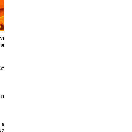
מי
של
יצ
רוח
5
לש