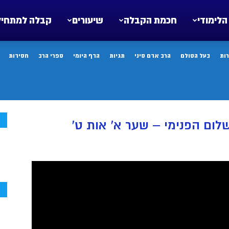
הלימודי
חכמת הקבלה
שיעורים
קבלה למתחיל
ות
בעל הסולם
הרב אדם סיני
תגיות
הדף היומי
ספרי הרב
חסידות
ח
ום הפנימי – שער א’ אות ט’
ח