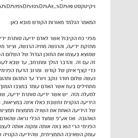
ויקיטקסט:http://he.wikisource.org/wiki/%D7%90%D7%95%D7%A8%D7%95%D7%AA_%D7%94%D7%A7%D7%95%D7%93%D7%A9_%D7%90
המאמר הנלמד מאורות הקודש מובא כאן:
מפני כח הקיבול אשר לאדם ידיעה סותרת ידיע
מחזקת ידיעה, והרגשה מחיה הרגשה, וציור מ
שמוצא בעצמו את התוכן הגדול של השלום הפנ
זה עם זה. והדבר הולך ומתרחב, עד שבא לעו
כדי קצף איתן של קודש. ומרוב הדעת הפנימ
נעשה שלום חודר נוקב ויורד עד התהום ותהום 
מתחילים בעת אשר האדם עומד במצבו הנמוך ש
למעלה מזה. יש אשר ידיעה סותרת ידיעה, שו
הידיעה הנקנית נתשבת כאלו אינה במציאות, וכ
של הידיעה האחת את השניה מתמצות תמציות 
האהובה. ואז אע”פ שמצד הכלי נראה שהאדם 
הפנימי הרי הוא בונה אותה ומקנה אותה לעצמו
עומק השאיבה התמציתית, שהידיעה הקנויה ש