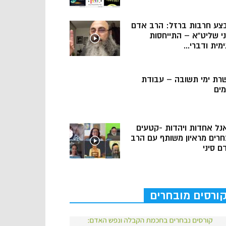
צע חרבות ברזל: הרב אדם
ני שליט”א – התייחסות
מית ודברי...
רת ימי תשובה – עבודת
מים
נל אחדות ויהדות -קטעים
חרים מראיון משותף עם הרב
ם סיני
ורסים מובחרים