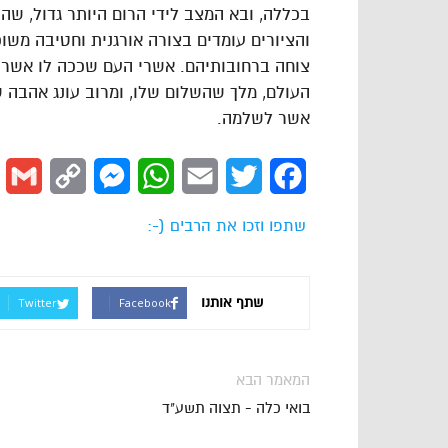
בכללה, ובא המצב לידי הרום היותר גדול, שה
והציורים עומדים בצורה אורגנית וחטיבה משו
צוחה ברחובותיהם. אשרי העם שככה לו אשרי 
העולם, מלך שהשלום שלו, ומרוב עונג אהבה ש
אשר לשלמה.
l
Copy
Messenger
WhatsApp
Email
Twitter
Facebook
Link
שתפו וזכו את הרבים (-:
שתף אותנו
Twitter
Facebook
המאמר הבא
בואי כלה - תצוה תשע"ד