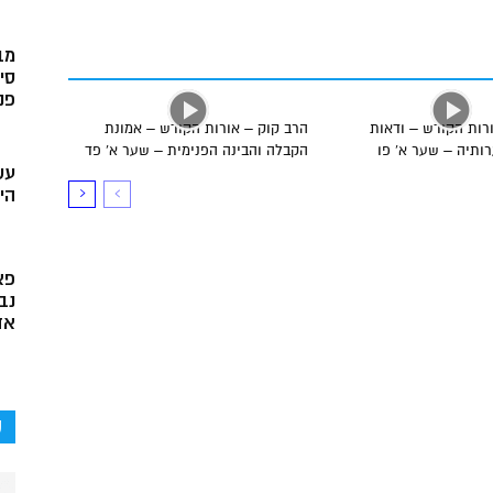
מב
סי
פני
רות הקודש – ודאות
הרב קוק – אורות הקודש – אמונת
ותיה – שער א’ פו
הקבלה והבינה הפנימית – שער א’ פד
עש
הי
פא
נב
אד
ק