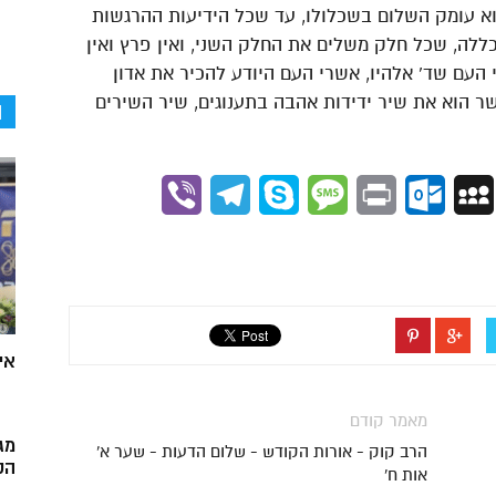
וא עומק השלום בשכלולו, עד שכל הידיעות ההרגשות
כללה, שכל חלק משלים את החלק השני, ואין פרץ ואין
העם שד’ אלהיו, אשרי העם היודע להכיר את אדון
ר הוא את שיר ידידות אהבה בתענוגים, שיר השירים
ה
Viber
Telegram
Skype
Message
Outlook.com
Print
MySpace
Gmai
אי
מאמר קודם
מג
הרב קוק - אורות הקודש - שלום הדעות - שער א'
הק
אות ח'