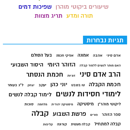
שיעורים ביקוטי מוהרן
שפיכות דמים
תורה ומדע
תריג מצוות
תגיות נבחרות
בעל הסולם
אמונה
אדם סיני
אהבה
אפיקי חכמה
הזוהר היומי
היסוד השבועי
האם מותר לנשים ללמוד קבלה
הרב אדם סיני
חכמת הנסתר
זוגיות
חכמת הקבלה
יוני כהן
יעקב
ל"ג בעומר
טו בשבט
יצחק
לימודי חסידות לנשים
לימוד קבלה לנשים
מיסטיקה
ליקוטי מוהר"ן
סוכות
מיסטיקה יהודית
מלחמה
קבלה
פרשת השבוע
ספר הזוהר
פורים
קבלה למתחיל
קורונה
קבלה מעשית
קליפות