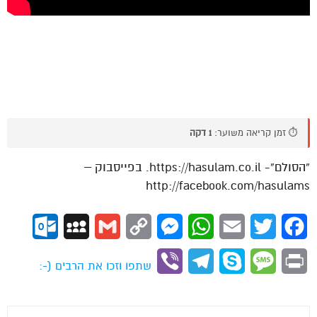
⏱️ זמן קריאה משוער:
1 דקה
“הסולם”- https://hasulam.co.il. בפייסבוק –
http://facebook.com/hasulams
ok.com
MySpace
Gmail
Copy
Messenger
WhatsApp
Email
Twitter
Facebook
Link
Viber
Telegram
Skype
Message
Print
שתפו וזכו את הרבים (-: