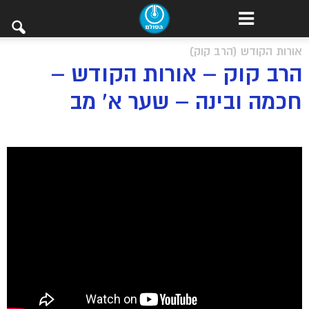
אורות הקודש (הרב קוק)
הרב קוק – אורות הקודש –
חכמה ובינה – שער א’ מב