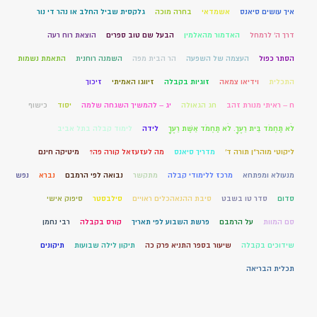
איך עושים סיאנס
אשמדאי
בחרה מוכה
גלקסית שביל החלב או נהר די נור
דרך ה' לרמחל
האדמור מהאלמין
הבעל שם טוב ספרים
הוצאת רוח רעה
הסתר כפול
העצמה של השפעה
הר הבית מפה
השמנה רוחנית
התאמת נשמות
התכלית
וידיאו צמאה
זוגיות בקבלה
זיווגו האמיתי
זיכוך
ח – ראיתי מנורת זהב
חג הגאולה
יג – להמשיך השגחה שלמה
יסוד
כישוף
לֹא תַחְמֹד בֵּית רֵעֶךָ. לֹא תַחְמֹד אֵשֶׁת רֵעֶךָ
לידה
לימוד קבלה בתל אביב
ליקוטי מוהר"ן תורה ד'
מדריך סיאנס
מה לעזעזאל קורה פה?
מיטיקה חינם
מנעולא ומפתחא
מרכז ללימודי קבלה
מתקשר
נבואה לפי הרמבם
נברא
נפש
סדום
סדר טו בשבט
סיבת ההנאהכלים ראויים
סילבסטר
סיפוק אישי
סם המוות
על הרמבם
פרשת השבוע לפי תאריך
קורס בקבלה
רבי נחמן
שידוכים בקבלה
שיעור בספר התניא פרק כה
תיקון לילה שבועות
תיקונים
תכלית הבריאה