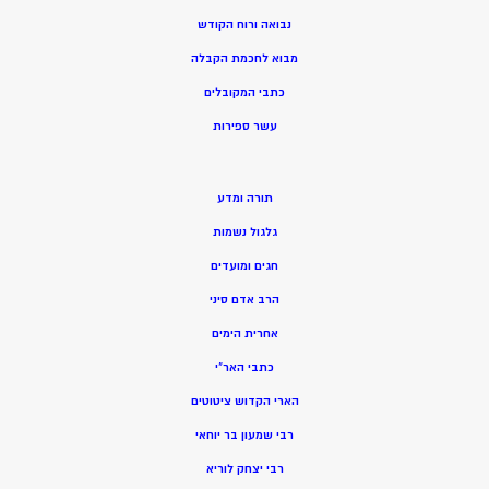
נבואה ורוח הקודש
מ
בוא לחכמת הקבלה
כתבי המקובלים
ע
שר ספירות
תורה ומדע
גלגול נשמות
חגים ומועדים
הרב אדם סיני
אחרית הימים
כתבי האר”י
הארי הקדוש ציטוטים
רבי שמעון בר יוחאי
רבי יצחק לוריא