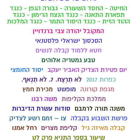
החיטה - החסד השעורה - גבורה הגפן - כנגד
תפארת התאנה - כנגד הנצח הרימון - כנגד
ההוד הזית - כנגד היסוד התמר - כנגד המלכות
המקובל יהודה צבי ברנדויין
הסכסוך ישראלי פלסטנאי
חטא ללמוד קבלה לנשים
טבע גמטריה אלוהים
יום פטירת הצדיק האביר יעקב
יסוד החומצי
כפרות 2017
לֹא תִרְצַח. 7. לֹא תִנְאָף.
מגפת קורונה
מופשט
מכירת חמץ
ממלכת הקליפות
משה רבנו
משנה תורה לרמבם
סודות עשרת הדיברות
פרשת השבוע בקבלה
צו – זמם רשע לצדיק
קבלה מאיזה גיל
קליפת מצרים
רחל אמנו
שיעור בספר התניא פרק לט