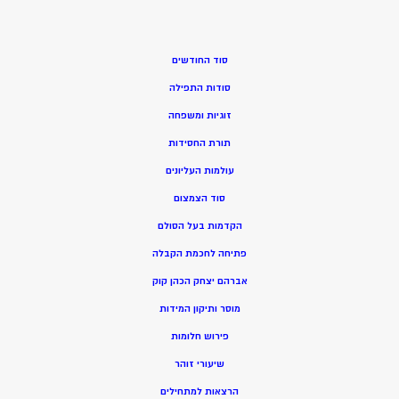
סוד החודשים
סודות התפילה
זוגיות ומשפחה
תורת החסידות
עולמות העליונים
סוד הצמצום
הקדמות בעל הסולם
פתיחה לחכמת הקבלה
אברהם יצחק הכהן קוק
מוסר ותיקון המידות
פירוש חלומות
שיעורי זוהר
הרצאות למתחילים