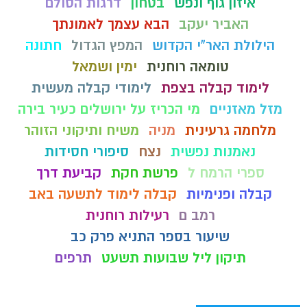
איזון גוף ונפש
בטחון
דרגות הסולם
האביר יעקב
הבא עצמך לאמונתך
הילולת האר"י הקדוש
המפץ הגדול
חתונה
טומאה רוחנית
ימין ושמאל
לימוד קבלה בצפת
לימודי קבלה מעשית
מזל מאזניים
מי הכריז על ירושלים כעיר בירה
מלחמה גרעינית
מניה
משיח ותיקוני הזוהר
נאמנות נפשית
נצח
סיפורי חסידות
ספרי הרמח ל
פרשת חקת
קביעת דרך
קבלה ופנימיות
קבלה לימוד לתשעה באב
רמב ם
רעילות רוחנית
שיעור בספר התניא פרק כב
תיקון ליל שבועות תשעט
תרפים