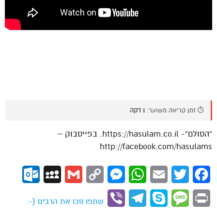
⏱️ זמן קריאה משוער:
1 דקה
“הסולם”- https://hasulam.co.il. בפייסבוק –
http://facebook.com/hasulams
ok.com
MySpace
Gmail
Copy
Messenger
WhatsApp
Email
Twitter
Facebook
Link
Viber
Telegram
Skype
Message
Print
שתפו וזכו את הרבים (-: