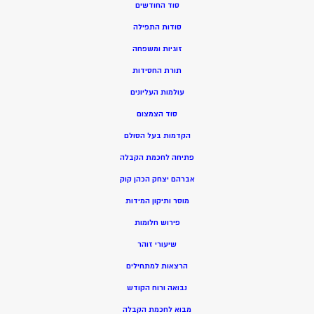
סוד החודשים
סודות התפילה
זוגיות ומשפחה
תורת החסידות
עולמות העליונים
סוד הצמצום
הקדמות בעל הסולם
פתיחה לחכמת הקבלה
אברהם יצחק הכהן קוק
מוסר ותיקון המידות
פירוש חלומות
שיעורי זוהר
הרצאות למתחילים
נבואה ורוח הקודש
מ
בוא לחכמת הקבלה