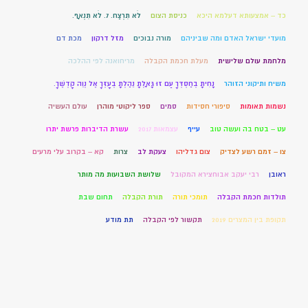
כד – אמצעותא דעלמא היכא
כניסת הצום
לֹא תִרְצַח. 7. לֹא תִנְאָף.
מועדי ישראל האדם ומה שביניהם
מורה נבוכים
מזל דרקון
מכת דם
מלחמת עולם שלישית
מעלת חכמת הקבלה
מריחואנה לפי ההלכה
משיח ותיקוני הזוהר
נָחִיתָ בְחַסְדְּךָ עַם זוּ גָּאָלְתָּ נֵהַלְתָּ בְעָזְּךָ אֶל נְוֵה קָדְשֶׁךָ.
נשמות תאומות
סיפורי חסידות
סמים
ספר ליקוטי מוהרן
עולם העשיה
עט – בטח בה ועשה טוב
עייף
עצמאות 2017
עשרת הדיברות פרשת יתרו
צו – זמם רשע לצדיק
צום גדליהו
צעקת לב
צרות
קא – בקרוב עלי מרעים
ראובן
רבי יעקב אבוחצירא המקובל
שלושת השבועות מה מותר
תולדות חכמת הקבלה
תומכי תורה
תורת הקבלה
תחום שבת
תקופת בין המצרים 2019
תקשור לפי הקבלה
תת מודע