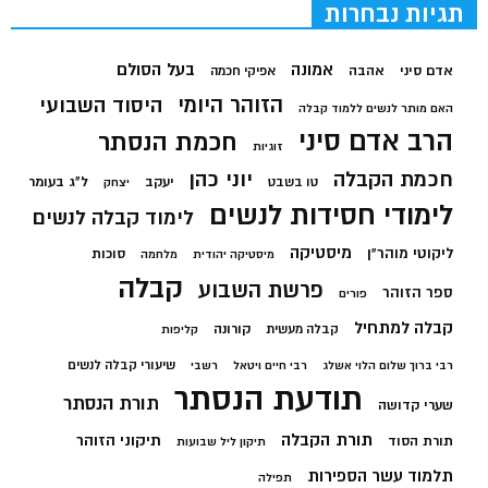
תגיות נבחרות
בעל הסולם
אמונה
אדם סיני
אהבה
אפיקי חכמה
הזוהר היומי
היסוד השבועי
האם מותר לנשים ללמוד קבלה
הרב אדם סיני
חכמת הנסתר
זוגיות
חכמת הקבלה
יוני כהן
יעקב
ל"ג בעומר
טו בשבט
יצחק
לימודי חסידות לנשים
לימוד קבלה לנשים
מיסטיקה
ליקוטי מוהר"ן
סוכות
מיסטיקה יהודית
מלחמה
קבלה
פרשת השבוע
ספר הזוהר
פורים
קבלה למתחיל
קורונה
קבלה מעשית
קליפות
שיעורי קבלה לנשים
רבי ברוך שלום הלוי אשלג
רבי חיים ויטאל
רשבי
תודעת הנסתר
תורת הנסתר
שערי קדושה
תורת הקבלה
תיקוני הזוהר
תורת הסוד
תיקון ליל שבועות
תלמוד עשר הספירות
תפילה