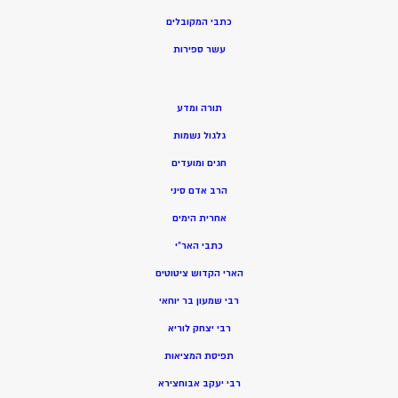
כתבי המקובלים
ע
שר ספירות
תורה ומדע
גלגול נשמות
חגים ומועדים
הרב אדם סיני
אחרית הימים
כתבי האר”י
הארי הקדוש ציטוטים
רבי שמעון בר יוחאי
רבי יצחק לוריא
תפיסת המציאות
רבי יעקב אבוחצירא