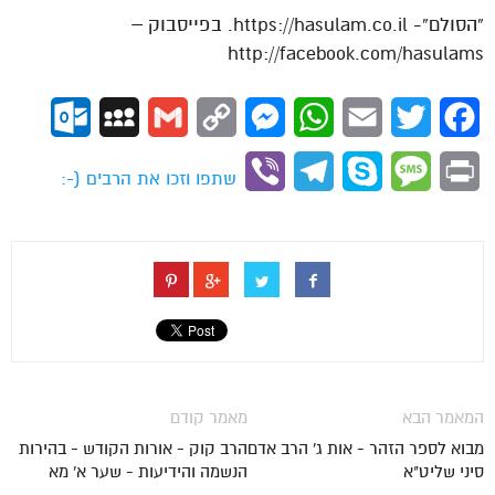
“הסולם”- https://hasulam.co.il. בפייסבוק –
http://facebook.com/hasulams
ok.com
MySpace
Gmail
Copy
Messenger
WhatsApp
Email
Twitter
Facebook
Link
Viber
Telegram
Skype
Message
Print
שתפו וזכו את הרבים (-:
המאמר הבא
מאמר קודם
מבוא לספר הזהר - אות ג' הרב אדם
הרב קוק - אורות הקודש - בהירות
סיני שליט"א
הנשמה והידיעות - שער א' מא