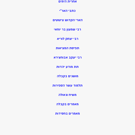
אחרית הימים
כתבי האר”י
הארי הקדוש ציטוטים
רבי שמעון בר יוחאי
רבי יצחק לוריא
תפיסת המציאות
רבי יעקב אבוחצירא
תת מודע יהדות
מושגים בקבלה
תלמוד עשר הספירות
משיח וגאולה
מאמרים בקבלה
מאמרים בחסידות