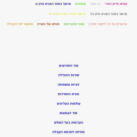
קורות חיים הארי
רב מסר
שופטים
שיעור בספר התניא פרק ט
שיעור בספר התניא פרק כד
שיעור בספר התניא פרק מד
שיעורים על כל ליקוטי מוהרן
שער ההקדמות
תורתו של משיח
תקשור לפי הקבלה
סוד החודשים
סודות התפילה
זוגיות ומשפחה
תורת החסידות
עולמות העליונים
סוד הצמצום
הקדמות בעל הסולם
פתיחה לחכמת הקבלה