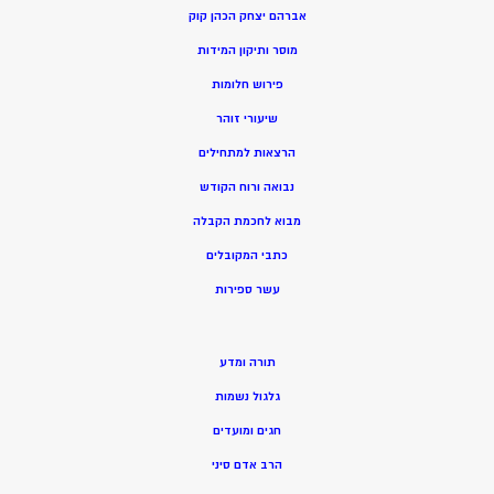
אברהם יצחק הכהן קוק
מוסר ותיקון המידות
פירוש חלומות
שיעורי זוהר
הרצאות למתחילים
נבואה ורוח הקודש
מ
בוא לחכמת הקבלה
כתבי המקובלים
ע
שר ספירות
תורה ומדע
גלגול נשמות
חגים ומועדים
הרב אדם סיני