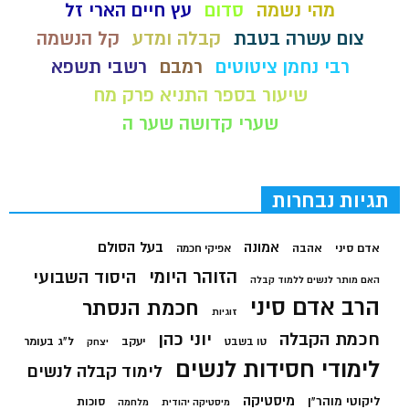
מהי נשמה
סדום
עץ חיים הארי זל
צום עשרה בטבת
קבלה ומדע
קל הנשמה
רבי נחמן ציטוטים
רמבם
רשבי תשפא
שיעור בספר התניא פרק מח
שערי קדושה שער ה
תגיות נבחרות
בעל הסולם
אמונה
אדם סיני
אהבה
אפיקי חכמה
הזוהר היומי
היסוד השבועי
האם מותר לנשים ללמוד קבלה
הרב אדם סיני
חכמת הנסתר
זוגיות
חכמת הקבלה
יוני כהן
יעקב
ל"ג בעומר
טו בשבט
יצחק
לימודי חסידות לנשים
לימוד קבלה לנשים
מיסטיקה
ליקוטי מוהר"ן
סוכות
מיסטיקה יהודית
מלחמה