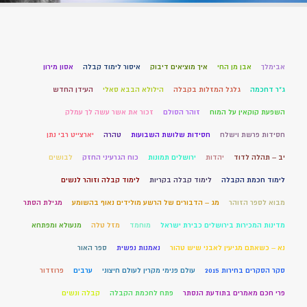
אבימלך
אבן מן החי
איך מוציאים דיבוק
איסור לימוד קבלה
אסון מירון
ג"ר דחכמה
גלגל המזלות בקבלה
הילולא הבבא סאלי
העידן החדש
השפעת קוקאין על המוח
זוהר הסולם
זכור את אשר עשה לך עמלק
חסידות פרשת וישלח
חסידות שלושת השבועות
טהרה
יארצייט רבי נתן
יב – תהלה לדוד
יהדות
ירושלים תמונות
כוח הגרעיני החזק
לבושים
לימוד חכמת הקבלה
לימוד קבלה בקריות
לימוד קבלה וזוהר לנשים
מבוא לספר הזוהר
מג – הדבורים של הרשע מולידים נאוף בהשומע
מגילת הסתר
מדינות המכירות בירושלים כבירת ישראל
מוחמד
מזל טלה
מנעולא ומפתחא
נא – כשאתם מגיעין לאבני שיש טהור
נאמנות נפשית
ספר האור
סקר הסקרים בחירות 2015
עולם פנימי מקרין לעולם חיצוני
ערבים
פרוזדור
פרי חכם מאמרים בתודעת הנסתר
פתח לחכמת הקבלה
קבלה ונשים