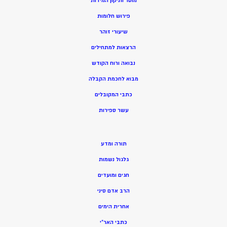
מוסר ותיקון המידות
פירוש חלומות
שיעורי זוהר
הרצאות למתחילים
נבואה ורוח הקודש
מ
בוא לחכמת הקבלה
כתבי המקובלים
ע
שר ספירות
תורה ומדע
גלגול נשמות
חגים ומועדים
הרב אדם סיני
אחרית הימים
כתבי האר”י