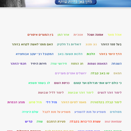
אוהל מועד
אמונה ושכל
אנוכיות
ארור המן
בין המצרים איסורים
בעל ספר הזוהר
גוג ומגוג
דואליות גל חלקיק
האם מותר לאשה לקרוא בזוהר
הדף היומי בזוהר
הלכות
הלכות תשעה באב
המקובל רבי יעקב אבוחצירא
השגחה
התאמת נשמות
חג הפסח
חידושי צורה
חירות היחיד
חכמי הזוהר
חמאס
טו באב קבלה
ירושלים אתרים מעניינים
כי כולם ידעו אותי מגדולם ועד קטנם
כניסת הצום
לג בעומר תשפא
לימוד זוהר לנשים
לימוד זוהר שבועות
לימוד לליל שבועות
לימוד קבלה בקלפורניה
מאמר לסיום הזוהר
מזל דלי
מזל סרטן
מנהג הכפרות
מסולמים
משפיע על מנת להשפיע
משפיע על מנת לקבל
עולם היצירה
עצמאות 2017
עשרת הדיברות בקבלה
פטירת הרמבם
צורה
קדיש