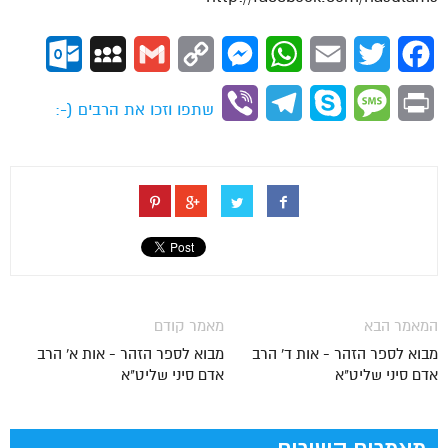
ok.com
MySpace
Gmail
Copy
Messenger
WhatsApp
Email
Twitter
Facebook
Link
Viber
Telegram
Skype
Message
Print
שתפו וזכו את הרבים (-:
המאמר הבא
מאמר קודם
מבוא לספר הזהר - אות ד' הרב
מבוא לספר הזהר - אות א' הרב
אדם סיני שליט"א
אדם סיני שליט"א