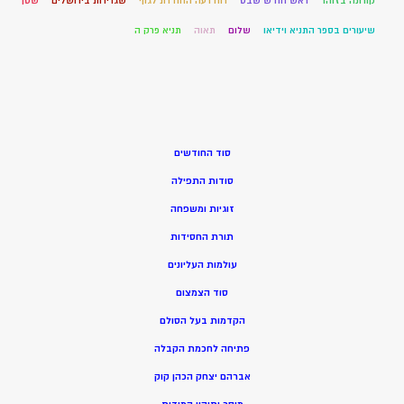
קורונה בזוהר
ראש חודש שבט
רוח רעה החודרת לגוף
שגרירות בירושלים
שטן
שיעורים בספר התניא וידיאו
שלום
תאוה
תניא פרק ה
סוד החודשים
סודות התפילה
זוגיות ומשפחה
תורת החסידות
עולמות העליונים
סוד הצמצום
הקדמות בעל הסולם
פתיחה לחכמת הקבלה
אברהם יצחק הכהן קוק