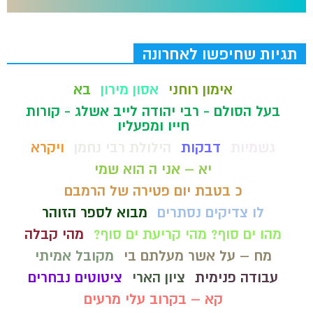
תגיות שחיפשו לאחרונה
אימון רוחני
אסון מירון
בא
בעל הסולם - רבי יהודה לייב אשלג - קורות
חייו ומפעליו
גשמיות
דבקות
הילולת רבי נחמן
ויקרא
יא – אני ה הוא שמי
כ בטבת יום פטירה של הרמבם
לו צדיקים נסתרים
מבוא לספר הזוהר
מהו ים סוף? מהי קריעת ים סוף?
מהי קבלה
מח – על אשר מעלתם בי
מקובל אמיתי
עבודה פנימית
ציון הארי
ציטוטים נבחרים
קא – בקרוב עלי מרעים