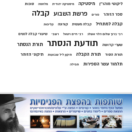
מיסטיקה
ליקוטי מוהר"ן
סוכות
מיסטיקה יהודית
מלחמה
קבלה
פרשת השבוע
ספר הזוהר
פורים
קבלה למתחיל
קורונה
קבלה מעשית
קליפות
שיעורי קבלה לנשים
רבי ברוך שלום הלוי אשלג
רבי חיים ויטאל
רשבי
תודעת הנסתר
תורת הנסתר
שערי קדושה
תורת הקבלה
תיקוני הזוהר
תורת הסוד
תיקון ליל שבועות
תלמוד עשר הספירות
תפילה