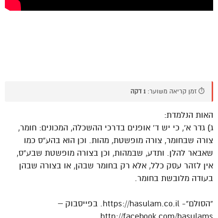
⏱️ זמן קריאה משוער:
1 דקה
האות הנלמדת:
ג) גדר א’, כי יש ד’ אופנים בדרכי ההשכלה, המכונים: חומר,
צורה שבחומר, צורה מופשטת, מהות. וכן הוא בהע”ס כמו
שאבאר להלן. ותדע, שבמהות, וכן בצורה מופשטת שבע”ס,
אין לזהר עסק כלל, אלא רק בחומר שבהן, או בצורה שבהן
בעודה מלובשת בחומר.
“הסולם”- https://hasulam.co.il. בפייסבוק –
http://facebook.com/hasulams