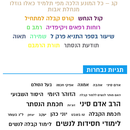
קג – כל המונע הלכה מפי תלמיד כאלו גוזלו
מנחלת אבות
קול הנחש
קורס קבלה למתחיל
רוחות רפאים ויקיפדיה
רמב ם
שיעור בספר התניא פרק ל
שמירה
תאוה
תודעת הנסתר
תורת הרמבם
תגיות נבחרות
בעל הסולם
אמונה
אדם סיני
אהבה
אפיקי חכמה
הזוהר היומי
היסוד השבועי
האם מותר לנשים ללמוד קבלה
הרב אדם סיני
חכמת הנסתר
זוגיות
חכמת הקבלה
יוני כהן
יעקב
ל"ג בעומר
טו בשבט
יצחק
לימודי חסידות לנשים
לימוד קבלה לנשים