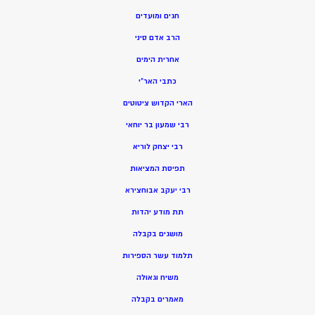
חגים ומועדים
הרב אדם סיני
אחרית הימים
כתבי האר”י
הארי הקדוש ציטוטים
רבי שמעון בר יוחאי
רבי יצחק לוריא
תפיסת המציאות
רבי יעקב אבוחצירא
תת מודע יהדות
מושגים בקבלה
תלמוד עשר הספירות
משיח וגאולה
מאמרים בקבלה