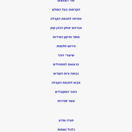
סוד הצמצום
הקדמות בעל הסולם
פתיחה לחכמת הקבלה
אברהם יצחק הכהן קוק
מוסר ותיקון המידות
פירוש חלומות
שיעורי זוהר
הרצאות למתחילים
נבואה ורוח הקודש
מ
בוא לחכמת הקבלה
כתבי המקובלים
ע
שר ספירות
תורה ומדע
גלגול נשמות