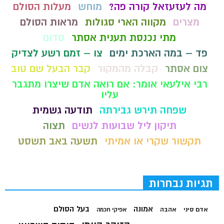
מה לעזעזאל קורה פה?
מוחש
מעלות הסולם
מצרים
מקווה הארי סגולות
מראות הסולם
מתי נכנסת תענית אסתר
סדום
פד – במה הארכת ימים
צו – זמם רשע לצדיק
צום אסתר
קבלה מהמקור
קבר הבעל שם טוב
רבי אילעאי אומר: אם רואה אדם שיצרו מתגבר
עליו
שפחה תירש גבירתה
תודעה גשמית
תיקון ליל שבועות לנשים
תצוה
תקשור שקרי או אמיתי
תשעה באב תשסט
תגיות נבחרות
בעל הסולם
אמונה
אדם סיני
אהבה
אפיקי חכמה