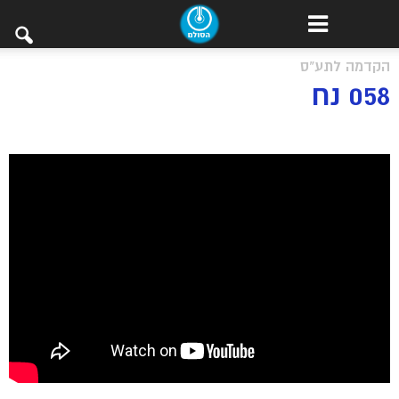
הקדמה לתע"ס
058 נח