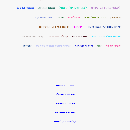
ליקוטי מוהרן עם פירוש
למה חלקו על הרמחל
מאמר החרות
מאמרי הרבש
מיסתורין
מכבים מול יוונים
מסולמים
מרדכי
סוד התודעה
עלינו לוותר על האגו שלנו.
פרטיות
פרשת השבוע בחסידות
פרשת תולדות חסידות
צום השביעי
קבלה וחסידות
קבלה יום ירושלים
קורס קבלה
שה
שידוך משמים
שיעור בספר התניא פרק כג
שכינה
סוד החודשים
סודות התפילה
זוגיות ומשפחה
תורת החסידות
עולמות העליונים