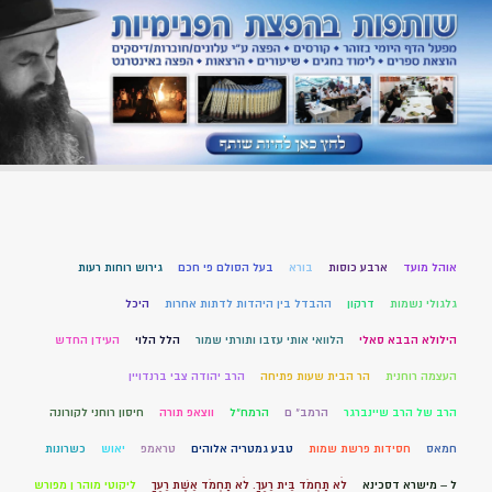
אוהל מועד
ארבע כוסות
בורא
בעל הסולם פי חכם
גירוש רוחות רעות
גלגולי נשמות
דרקון
ההבדל בין היהדות לדתות אחרות
היכל
הילולא הבבא סאלי
הלוואי אותי עזבו ותורתי שמור
הלל הלוי
העידן החדש
העצמה רוחנית
הר הבית שעות פתיחה
הרב יהודה צבי ברנדויין
הרב של הרב שיינברגר
הרמב" ם
הרמח"ל
ווצאפ תורה
חיסון רוחני לקורונה
חמאס
חסידות פרשת שמות
טבע גמטריה אלוהים
טראמפ
יאוש
כשרונות
ל – מישרא דסכינא
לֹא תַחְמֹד בֵּית רֵעֶךָ. לֹא תַחְמֹד אֵשֶׁת רֵעֶךָ
ליקוטי מוהר ן מפורש