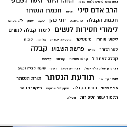
הזוהר היומי
היסוד השבועי
האם מותר לנשים ללמוד קבלה
הרב אדם סיני
חכמת הנסתר
זוגיות
חכמת הקבלה
יוני כהן
יעקב
ל"ג בעומר
טו בשבט
יצחק
לימודי חסידות לנשים
לימוד קבלה לנשים
מיסטיקה
ליקוטי מוהר"ן
סוכות
מיסטיקה יהודית
מלחמה
קבלה
פרשת השבוע
ספר הזוהר
פורים
קבלה למתחיל
קורונה
קבלה מעשית
קליפות
שיעורי קבלה לנשים
רבי ברוך שלום הלוי אשלג
רבי חיים ויטאל
רשבי
תודעת הנסתר
תורת הנסתר
שערי קדושה
תורת הקבלה
תיקוני הזוהר
תורת הסוד
תיקון ליל שבועות
תלמוד עשר הספירות
תפילה