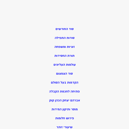
סוד החודשים
סודות התפילה
זוגיות ומשפחה
תורת החסידות
עולמות העליונים
סוד הצמצום
הקדמות בעל הסולם
פתיחה לחכמת הקבלה
אברהם יצחק הכהן קוק
מוסר ותיקון המידות
פירוש חלומות
שיעורי זוהר