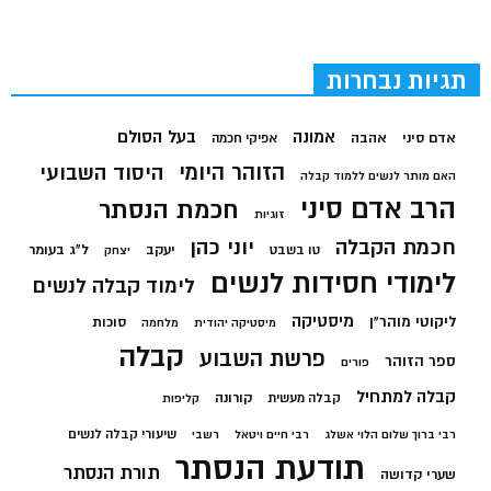
תגיות נבחרות
בעל הסולם
אמונה
אדם סיני
אהבה
אפיקי חכמה
הזוהר היומי
היסוד השבועי
האם מותר לנשים ללמוד קבלה
הרב אדם סיני
חכמת הנסתר
זוגיות
חכמת הקבלה
יוני כהן
יעקב
ל"ג בעומר
טו בשבט
יצחק
לימודי חסידות לנשים
לימוד קבלה לנשים
מיסטיקה
ליקוטי מוהר"ן
סוכות
מיסטיקה יהודית
מלחמה
קבלה
פרשת השבוע
ספר הזוהר
פורים
קבלה למתחיל
קורונה
קבלה מעשית
קליפות
שיעורי קבלה לנשים
רבי ברוך שלום הלוי אשלג
רבי חיים ויטאל
רשבי
תודעת הנסתר
תורת הנסתר
שערי קדושה