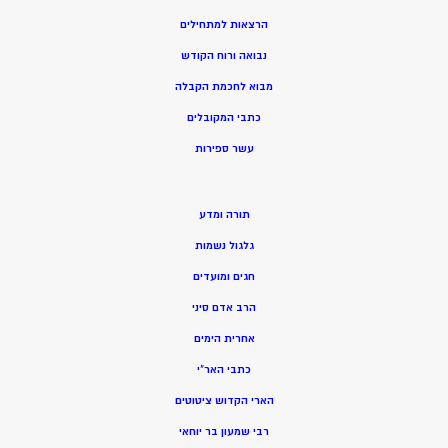
הרצאות למתחילים
נבואה ורוח הקודש
מ
בוא לחכמת הקבלה
כתבי המקובלים
ע
שר ספירות
תורה ומדע
גלגול נשמות
חגים ומועדים
הרב אדם סיני
אחרית הימים
כתבי האר”י
הארי הקדוש ציטוטים
רבי שמעון בר יוחאי