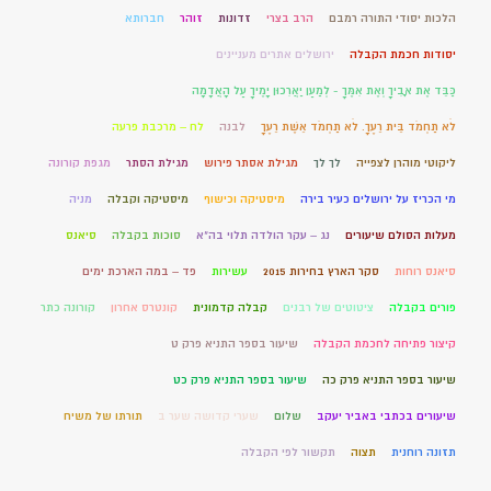
הלכות יסודי התורה רמבם
הרב בצרי
זדונות
זוהר
חברותא
יסודות חכמת הקבלה
ירושלים אתרים מעניינים
כַּבֵּד אֶת אָבִיךָ וְאֶת אִמֶּךָ - לְמַעַן יַאֲרִכוּן יָמֶיךָ עַל הָאֲדָמָה
לֹא תַחְמֹד בֵּית רֵעֶךָ. לֹא תַחְמֹד אֵשֶׁת רֵעֶךָ
לבנה
לח – מרכבת פרעה
ליקוטי מוהרן לצפייה
לך לך
מגילת אסתר פירוש
מגילת הסתר
מגפת קורונה
מי הכריז על ירושלים כעיר בירה
מיסטיקה וכישוף
מיסטיקה וקבלה
מניה
מעלות הסולם שיעורים
נג – עקר הולדה תלוי בה"א
סוכות בקבלה
סיאנס
סיאנס רוחות
סקר הארץ בחירות 2015
עשירות
פד – במה הארכת ימים
פורים בקבלה
ציטוטים של רבנים
קבלה קדמונית
קונטרס אחרון
קורונה כתר
קיצור פתיחה לחכמת הקבלה
שיעור בספר התניא פרק ט
שיעור בספר התניא פרק כה
שיעור בספר התניא פרק כט
שיעורים בכתבי באביר יעקב
שלום
שערי קדושה שער ב
תורתו של משיח
תזונה רוחנית
תצוה
תקשור לפי הקבלה