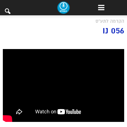
הקדמה לתע"ס
056 נו