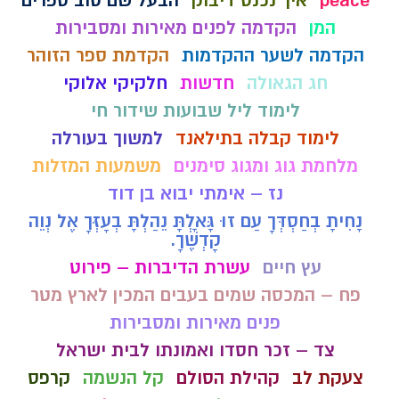
peace
איך נכנס דיבוק
הבעל שם טוב ספרים
המן
הקדמה לפנים מאירות ומסבירות
הקדמה לשער ההקדמות
הקדמת ספר הזוהר
חג הגאולה
חדשות
חלקיקי אלוקי
לימוד ליל שבועות שידור חי
לימוד קבלה בתילאנד
למשוך בעורלה
מלחמת גוג ומגוג סימנים
משמעות המזלות
נז – אימתי יבוא בן דוד
נָחִיתָ בְחַסְדְּךָ עַם זוּ גָּאָלְתָּ נֵהַלְתָּ בְעָזְּךָ אֶל נְוֵה
קָדְשֶׁךָ.
עץ חיים
עשרת הדיברות – פירוט
פח – המכסה שמים בעבים המכין לארץ מטר
פנים מאירות ומסבירות
צד – זכר חסדו ואמונתו לבית ישראל
צעקת לב
קהילת הסולם
קל הנשמה
קרפס