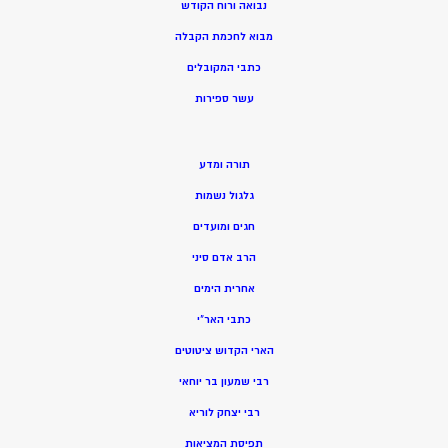
נבואה ורוח הקודש
מ
בוא לחכמת הקבלה
כתבי המקובלים
ע
שר ספירות
תורה ומדע
גלגול נשמות
חגים ומועדים
הרב אדם סיני
אחרית הימים
כתבי האר”י
הארי הקדוש ציטוטים
רבי שמעון בר יוחאי
רבי יצחק לוריא
תפיסת המציאות