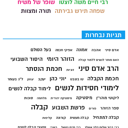
רבי חיים משה לוצטו
שופר של משיח
שפחה תירש גבירתה
תורה ומצוות
תגיות נבחרות
בעל הסולם
אמונה
אדם סיני
אהבה
אפיקי חכמה
הזוהר היומי
היסוד השבועי
האם מותר לנשים ללמוד קבלה
הרב אדם סיני
חכמת הנסתר
זוגיות
חכמת הקבלה
יוני כהן
יעקב
ל"ג בעומר
טו בשבט
יצחק
לימודי חסידות לנשים
לימוד קבלה לנשים
מיסטיקה
ליקוטי מוהר"ן
סוכות
מיסטיקה יהודית
מלחמה
קבלה
פרשת השבוע
ספר הזוהר
פורים
קבלה למתחיל
קורונה
קבלה מעשית
קליפות
שיעורי קבלה לנשים
רבי ברוך שלום הלוי אשלג
רבי חיים ויטאל
רשבי