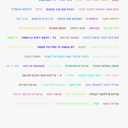
האם מותר לאישה ללמוד זוהר?
הבעל שם טוב תמונות
היכל
הילולת הרמח"ל
הילולת רשבי
היסטוריה
הקדמת ספר הזוהר
הר הבית חדשות
הרב בצרי
זיכוי הרבים
חברותא
חכמי הזוהר
חכמת מצרים
חלקיקים אלמנטריים
חשיבות לימוד תיקוני הזוהר
טומאה קליפות
כז – רציצא דמית בביעותה
כי תשא
כלם חזרו בזכות משה
כפרות
לא תעשה לך פסל וכל תמונה
לימוד קבלה לגברים
לימוד קבלה מעשית
לימוד תלמוד עשר הספירות לנשים
מעשה וכוונה
מצווה בעולם היצירה
מרחבים משותפים
משה רבנו
משמעות טו באב
נהר די נור
נעשה יחוד
נרות חנוכה תשפג
פאודה
ק – צדיקים אשר מזגם וטבעם
קבלה לימוד לתשעה באב
רחל אמנו
שבאבניקים עונה 2
שבעת המינים
שידוכים ללומדי קבלה
שיעור זוהר יומי
שיעורי זוהר
שיעורים בתיקוני הזוהר
שכינה בעפר
שרה
תלמוד עשר הספירות חלק ג
תמונה של עשרת הדיברות