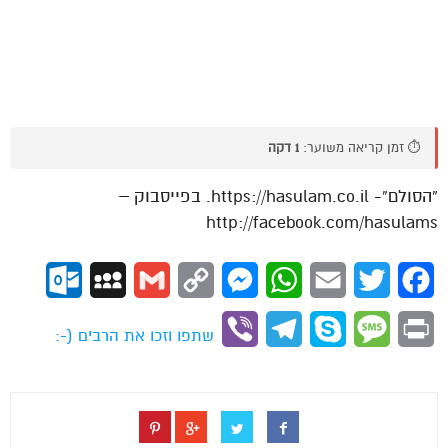
⏱️ זמן קריאה משוער:
1 דקה
“הסולם”- https://hasulam.co.il. בפייסבוק –
http://facebook.com/hasulams
ok.com
MySpace
Gmail
Copy
Messenger
WhatsApp
Email
Twitter
Facebook
Link
Viber
Telegram
Skype
Message
Print
שתפו וזכו את הרבים (-: