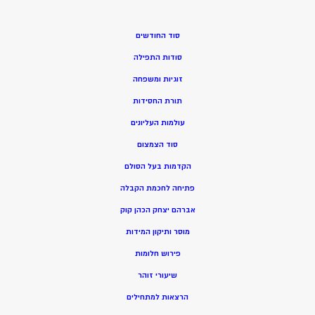
סוד החודשים
סודות התפילה
זוגיות ומשפחה
תורת החסידות
עולמות העליונים
סוד הצמצום
הקדמות בעל הסולם
פתיחה לחכמת הקבלה
אברהם יצחק הכהן קוק
מוסר ותיקון המידות
פירוש חלומות
שיעורי זוהר
הרצאות למתחילים