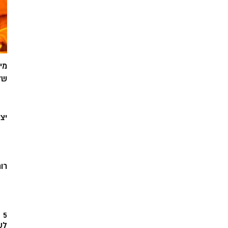
מי
של
יצ
רוח
5
לש