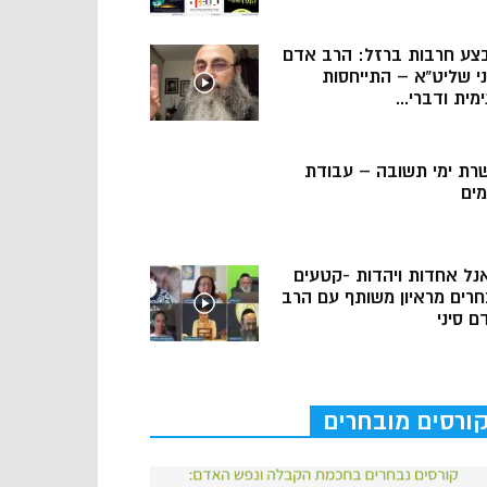
צע חרבות ברזל: הרב אדם
ני שליט”א – התייחסות
מית ודברי...
רת ימי תשובה – עבודת
מים
נל אחדות ויהדות -קטעים
חרים מראיון משותף עם הרב
ם סיני
ורסים מובחרים