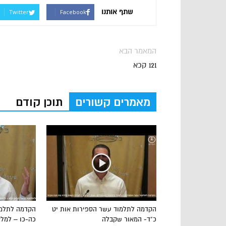
שתף אותנו
Twitter
Facebook
המאמר הבא
121 קכא
מאמרים קשורים
תוכן קודם
הקדמה לתלמוד עשר הספירות אות יט
הקדמה לתלמו
כ”ד- המאור שקבלה
כה-כו – למל