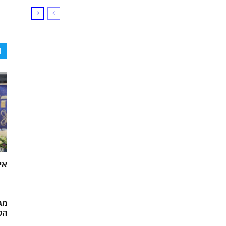
ה
אי
מג
הק