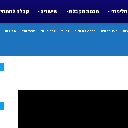
הלימודי
חכמת הקבלה
שיעורים
קבלה למתחיל
ות
בעל הסולם
הרב אדם סיני
תגיות
הדף היומי
ספרי הרב
חסידות
ח
ח