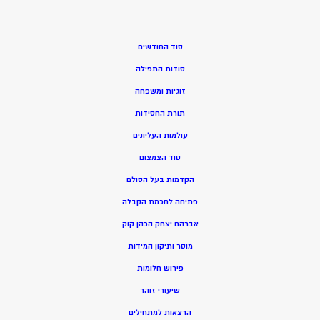
סוד החודשים
סודות התפילה
זוגיות ומשפחה
תורת החסידות
עולמות העליונים
סוד הצמצום
הקדמות בעל הסולם
פתיחה לחכמת הקבלה
אברהם יצחק הכהן קוק
מוסר ותיקון המידות
פירוש חלומות
שיעורי זוהר
הרצאות למתחילים