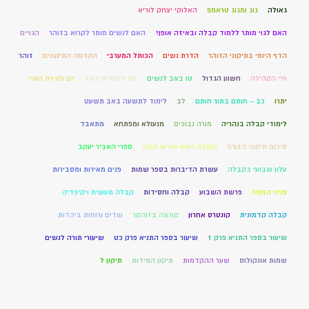
גאולה
גוג ומגוג טראמפ
האלוקי יצחק לוריא
האם לגוי מותר ללמוד קבלה ובאיזה אופן?
האם לנשים מותר לקרוא בזוהר
הגויים
הדף היומי בתיקוני הזוהר
הדרת נשים
הכותל המערבי
הקדמה התיקונים
זוהר
חיי הקהילה
חשוון הגדול
טו באב לנשים
יום ירושלים זוהר
יום פטירת הארי
יתרו
כב – חותם בתוך חותם
לב
לימוד לתשעה באב תשעט
לימודי קבלה בנהריה
מורה נבוכים
מנעולא ומפתחא
מתאבד
סיכום תיקוני הזוהר
סעודת ראש חודש תמוז
ספרי האביר יעקב
עלון שבועי בקבלה
עשרת הדיברות בספר שמות
פנים מאירות ומסבירות
פניני הזוהר
פרשת השבוע
קבלה וחסידות
קבלה מעשית ויקיפדיה
קבלה קדמונית
קונטרס אחרון
קורונה בזוהקר
שדים ורוחות ביהדות
שיעור בספר התניא פרק ז
שיעור בספר התניא פרק כט
שיעורי תורה לנשים
שמות אונקולוס
שער ההקדמות
תיקון המידות
תיקון ל