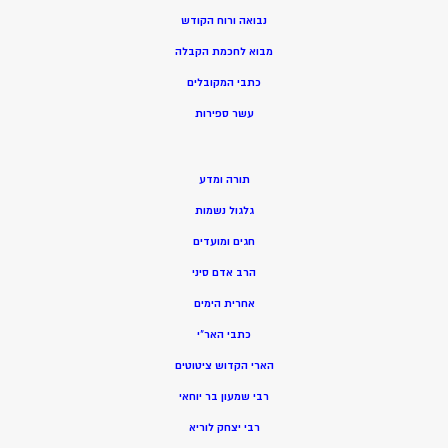
נבואה ורוח הקודש
מ
בוא לחכמת הקבלה
כתבי המקובלים
ע
שר ספירות
תורה ומדע
גלגול נשמות
חגים ומועדים
הרב אדם סיני
אחרית הימים
כתבי האר”י
הארי הקדוש ציטוטים
רבי שמעון בר יוחאי
רבי יצחק לוריא