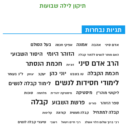
תיקון לילה שבועות
תגיות נבחרות
בעל הסולם
אמונה
אדם סיני
אהבה
אפיקי חכמה
הזוהר היומי
היסוד השבועי
האם מותר לנשים ללמוד קבלה
הרב אדם סיני
חכמת הנסתר
זוגיות
חכמת הקבלה
יוני כהן
יעקב
ל"ג בעומר
טו בשבט
יצחק
לימודי חסידות לנשים
לימוד קבלה לנשים
מיסטיקה
ליקוטי מוהר"ן
סוכות
מיסטיקה יהודית
מלחמה
קבלה
פרשת השבוע
ספר הזוהר
פורים
קבלה למתחיל
קורונה
קבלה מעשית
קליפות
שיעורי קבלה לנשים
רבי ברוך שלום הלוי אשלג
רבי חיים ויטאל
רשבי