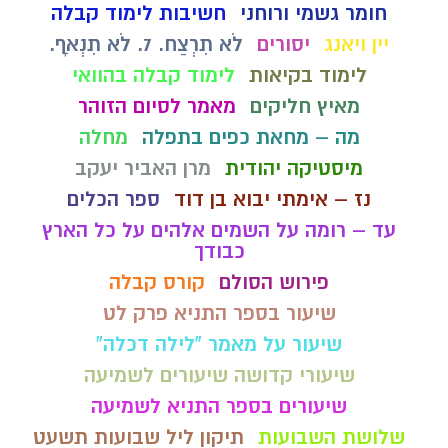
חומר גשמי ורוחני
חשיבות לימוד קבלה
יין ויאנג
יסורים
לֹא תִרְצַח. 7. לֹא תִנְאָף.
לימוד בקיאות
לימוד קבלה בהוואי
מאיץ חליקים
מאמר לסיום הזוהר
מה – מחאת כפים בתפלה
מחלה
מיסטיקה יהודית
מרן האביר יעקב
נז – אימתי יבוא בן דוד
ספר הכלים
עד – רומה על השמים אלהים על כל הארץ
כבודך
פירוש הסולם
קורס קבלה
שיעור בספר התניא פרק לט
שיעור על מאמר "לילה דכלה"
שיעורי קדושה שיעורים לשמיעה
שיעורים בספר התניא לשמיעה
שלושת השבועות
תיקון ליל שבועות תשעט