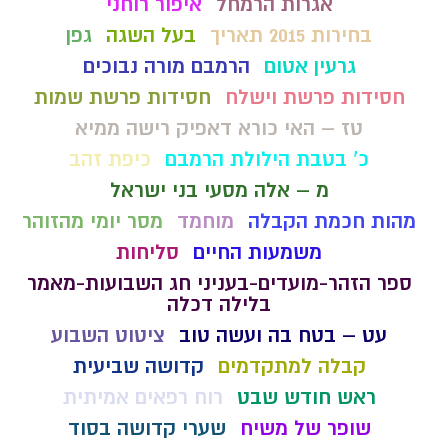
אגרות הרמחל
איפור רוחני
בחירות 2015 תאריך
בעל השגה
גפן
גרעין אטום
הרמבם מורה נבוכים
חסידות פרשת וישלח
חסידות פרשת שמות
טז – האי כורא דאפיק רישה ממיא
כ' בטבת הילולת הרמבם
כיפת זהב
מ – אלה מסעי בני ישראל
מהות חכמת הקבלה
מוחמד
מסר יומי מהזוהר
משמעות החיים
סליחות
ספר הזהר-מועדים-בעניני חג השבועות-מאמר
בלילה דכלה
עט – בטח בה ועשה טוב
ציטוט השבוע
קבלה למתקדמים
קדושה שביעית
ראש חודש שבט
רוח רפאים אמיתית
שופר של משיח
שערי קדושה בסוד