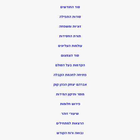
סוד החודשים
סודות התפילה
זוגיות ומשפחה
תורת החסידות
עולמות העליונים
סוד הצמצום
הקדמות בעל הסולם
פתיחה לחכמת הקבלה
אברהם יצחק הכהן קוק
מוסר ותיקון המידות
פירוש חלומות
שיעורי זוהר
הרצאות למתחילים
נבואה ורוח הקודש