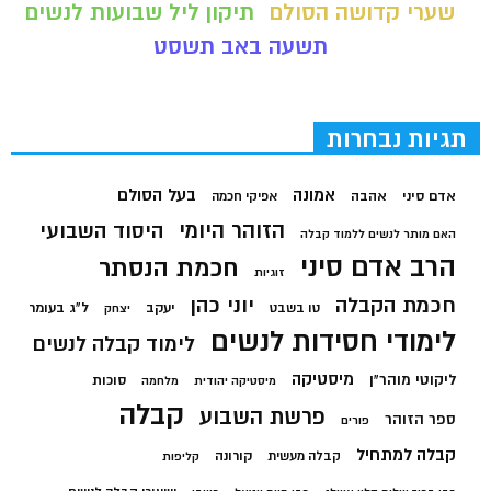
שערי קדושה הסולם
תיקון ליל שבועות לנשים
תשעה באב תשסט
תגיות נבחרות
בעל הסולם
אמונה
אדם סיני
אהבה
אפיקי חכמה
הזוהר היומי
היסוד השבועי
האם מותר לנשים ללמוד קבלה
הרב אדם סיני
חכמת הנסתר
זוגיות
חכמת הקבלה
יוני כהן
יעקב
ל"ג בעומר
טו בשבט
יצחק
לימודי חסידות לנשים
לימוד קבלה לנשים
מיסטיקה
ליקוטי מוהר"ן
סוכות
מיסטיקה יהודית
מלחמה
קבלה
פרשת השבוע
ספר הזוהר
פורים
קבלה למתחיל
קורונה
קבלה מעשית
קליפות