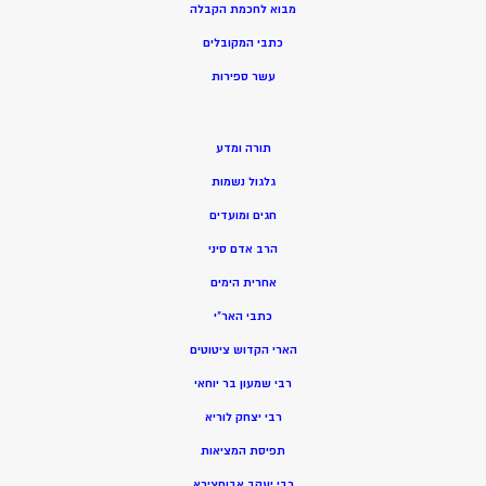
מ
בוא לחכמת הקבלה
כתבי המקובלים
ע
שר ספירות
תורה ומדע
גלגול נשמות
חגים ומועדים
הרב אדם סיני
אחרית הימים
כתבי האר”י
הארי הקדוש ציטוטים
רבי שמעון בר יוחאי
רבי יצחק לוריא
תפיסת המציאות
רבי יעקב אבוחצירא