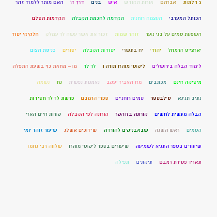
2 דלתות
אברהם
אורות הקודש
איש
בנים
דרך ה'
האם מותר ללמוד זהר
הכותל המערבי
העצמה רוחנית
הקדמה לחכמת הקבלה
הקדמות הסלם
השפעת סמים על בני נוער
זוהר שמות
זכור את אשר עשה לך עמלק
חלקיקי יסוד
יארצייט הרמחל
יהודי
יח בתשרי
יסודות הקבלה
יסורים
כניסת הצום
לימוד קבלה בירושלים
ליקוטי מוהרן תורה ו
לך לך
מו – מחאת כף בשעת התפלה
מיטיקה חינם
מכתבים
מרן האביר יעקב
נאמנות נפשית
נח
נשמה
נתיב תנינא
סילבסטר
סמים רוחניים
ספרי הרמבם
פרשת לך לך חסידות
קבלה מעשית לחשים
קורונה בזוהקר
קורונה לפי הקבלה
קורות חיים הארי
קסמים
ראש השנה
שבאבניקים להורדה
שידוכים אשלג
שיעור זוהר יומי
שיעורים בספר התניא לשמיעה
שיעורים בספר ליקוטי מוהרן
שלווה רבי נחמן
תאריך פטירת רמבם
תיקונים
תפילה