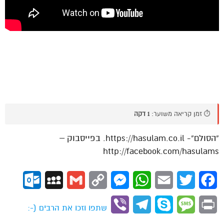
⏱️ זמן קריאה משוער:
1 דקה
“הסולם”- https://hasulam.co.il. בפייסבוק –
http://facebook.com/hasulams
ok.com
MySpace
Gmail
Copy
Messenger
WhatsApp
Email
Twitter
Facebook
Link
Viber
Telegram
Skype
Message
Print
שתפו וזכו את הרבים (-: