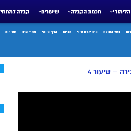
הלימודי
חכמת הקבלה
שיעורים
קבלה למתחיל
ות
בעל הסולם
הרב אדם סיני
תגיות
הדף היומי
ספרי הרב
חסידות
ח
ה – שיעור 4
ח