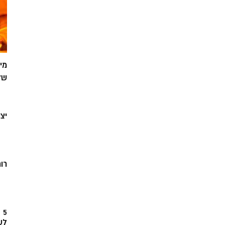
מי
של
יצ
רוח
5
לש