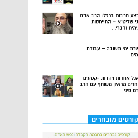
צע חרבות ברזל: הרב אדם
ני שליט”א – התייחסות
מית ודברי...
רת ימי תשובה – עבודת
מים
נל אחדות ויהדות -קטעים
חרים מראיון משותף עם הרב
ם סיני
ורסים מובחרים