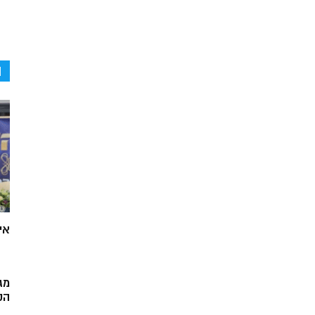
ה
אי
מג
הק