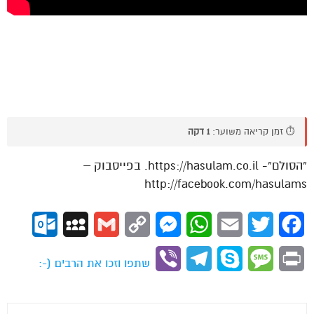
⏱️ זמן קריאה משוער:
1 דקה
“הסולם”- https://hasulam.co.il. בפייסבוק –
http://facebook.com/hasulams
ok.com
MySpace
Gmail
Copy
Messenger
WhatsApp
Email
Twitter
Facebook
Link
Viber
Telegram
Skype
Message
Print
שתפו וזכו את הרבים (-: