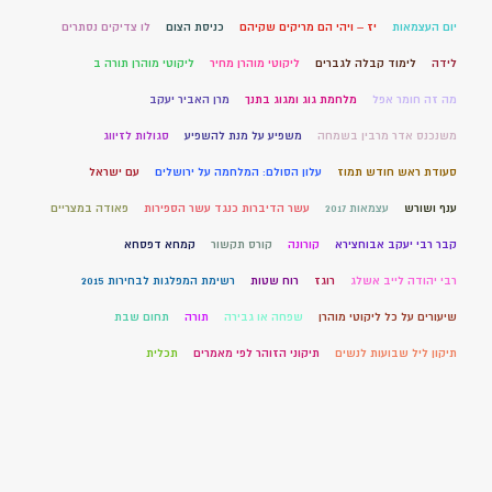
יום העצמאות
יז – ויהי הם מריקים שקיהם
כניסת הצום
לו צדיקים נסתרים
לידה
לימוד קבלה לגברים
ליקוטי מוהרן מחיר
ליקוטי מוהרן תורה ב
מה זה חומר אפל
מלחמת גוג ומגוג בתנך
מרן האביר יעקב
משנכנס אדר מרבין בשמחה
משפיע על מנת להשפיע
סגולות לזיווג
סעודת ראש חודש תמוז
עלון הסולם: המלחמה על ירושלים
עם ישראל
ענף ושורש
עצמאות 2017
עשר הדיברות כנגד עשר הספירות
פאודה במצריים
קבר רבי יעקב אבוחצירא
קורונה
קורס תקשור
קמחא דפסחא
רבי יהודה לייב אשלג
רוגז
רוח שטות
רשימת המפלגות לבחירות 2015
שיעורים על כל ליקוטי מוהרן
שפחה או גבירה
תורה
תחום שבת
תיקון ליל שבועות לנשים
תיקוני הזוהר לפי מאמרים
תכלית