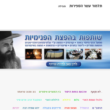
תלמוד עשר הספירות
תפילה
. לֹא תִנְאָף.
ארבעת כוחות היסוד
בין המצרים איסורים
גוג ומגוג טראמפ
גלגול נשמת הארי
גלות
הילולא
הילולא הארי
המקובל הרב אדם סיני
הרמב" ם
הרמח"ל
ווצאפ תורה
חיידקים בקבלה
יהא שמיה רבה
יהדות