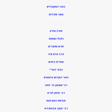
כתבי המקובלים
ע
שר ספירות
תורה ומדע
גלגול נשמות
חגים ומועדים
הרב אדם סיני
אחרית הימים
כתבי האר”י
הארי הקדוש ציטוטים
רבי שמעון בר יוחאי
רבי יצחק לוריא
תפיסת המציאות
רבי יעקב אבוחצירא