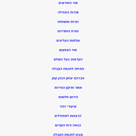
סוד החודשים
סודות התפילה
זוגיות ומשפחה
תורת החסידות
עולמות העליונים
סוד הצמצום
הקדמות בעל הסולם
פתיחה לחכמת הקבלה
אברהם יצחק הכהן קוק
מוסר ותיקון המידות
פירוש חלומות
שיעורי זוהר
הרצאות למתחילים
נבואה ורוח הקודש
מ
בוא לחכמת הקבלה