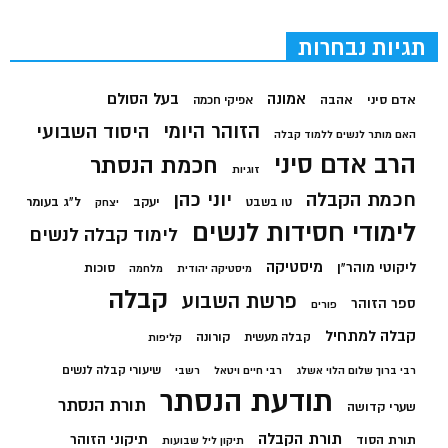
תגיות נבחרות
בעל הסולם
אמונה
אדם סיני
אהבה
אפיקי חכמה
הזוהר היומי
היסוד השבועי
האם מותר לנשים ללמוד קבלה
הרב אדם סיני
חכמת הנסתר
זוגיות
חכמת הקבלה
יוני כהן
יעקב
ל"ג בעומר
טו בשבט
יצחק
לימודי חסידות לנשים
לימוד קבלה לנשים
מיסטיקה
ליקוטי מוהר"ן
סוכות
מיסטיקה יהודית
מלחמה
קבלה
פרשת השבוע
ספר הזוהר
פורים
קבלה למתחיל
קורונה
קבלה מעשית
קליפות
שיעורי קבלה לנשים
רבי ברוך שלום הלוי אשלג
רבי חיים ויטאל
רשבי
תודעת הנסתר
תורת הנסתר
שערי קדושה
תורת הקבלה
תיקוני הזוהר
תורת הסוד
תיקון ליל שבועות