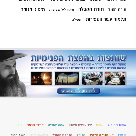
תורת הקבלה
תיקוני הזוהר
תורת הסוד
תיקון ליל שבועות
תלמוד עשר הספירות
תפילה
אורות הקודש
אטום
איך עושים סיאנס
אמא יהודיה
אפיקי חכמה
בוזון
גן עדן
ד – אנכי ה אלהיך
הכותל
הרמבם מקובל
השוואת צורה
השתוקקות