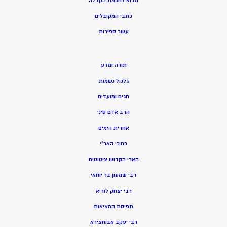
מ
בוא לחכמת הקבלה
כתבי המקובלים
ע
שר ספירות
תורה ומדע
גלגול נשמות
חגים ומועדים
הרב אדם סיני
אחרית הימים
כתבי האר”י
הארי הקדוש ציטוטים
רבי שמעון בר יוחאי
רבי יצחק לוריא
תפיסת המציאות
רבי יעקב אבוחצירא