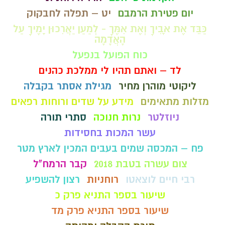
יום פטירת הרמבם
יט – תפלה לחבקוק
כַּבֵּד אֶת אָבִיךָ וְאֶת אִמֶּךָ - לְמַעַן יַאֲרִכוּן יָמֶיךָ עַל
הָאֲדָמָה
כוח הפועל בנפעל
לד – ואתם תהיו לי ממלכת כהנים
ליקוטי מוהרן מחיר
מגילת אסתר בקבלה
מזלות מתאימים
מידע על שדים ורוחות רפאים
ניוזלטר
נרות חנוכה
סתרי תורה
עשר המכות בחסידות
פח – המכסה שמים בעבים המכין לארץ מטר
צום עשרה בטבת 2018
קבר הרמח"ל
רבי חיים לוצאטו
רוחניות
רצון להשפיע
שיעור בספר התניא פרק כ
שיעור בספר התניא פרק מד