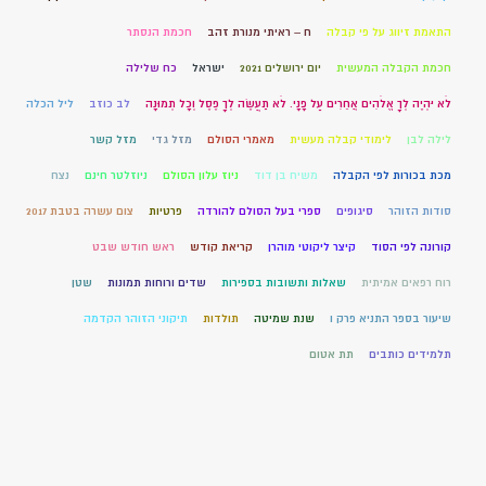
התאמת זיווג על פי קבלה
ח – ראיתי מנורת זהב
חכמת הנסתר
חכמת הקבלה המעשית
יום ירושלים 2021
ישראל
כח שלילה
לֹא יִהְיֶה לְךָ אֱלֹהִים אֲחֵרִים עַל פָּנָי. לֹא תַעֲשֶׂה לְךָ פֶסֶל וְכָל תְּמוּנָה
לב כוזב
ליל הכלה
לילה לבן
לימודי קבלה מעשית
מאמרי הסולם
מזל גדי
מזל קשר
מכת בכורות לפי הקבלה
משיח בן דוד
ניוז עלון הסולם
ניוזלטר חינם
נצח
סודות הזוהר
סיגופים
ספרי בעל הסולם להורדה
פרטיות
צום עשרה בטבת 2017
קורונה לפי הסוד
קיצר ליקוטי מוהרן
קריאת קודש
ראש חודש שבט
רוח רפאים אמיתית
שאלות ותשובות בספירות
שדים ורוחות תמונות
שטן
שיעור בספר התניא פרק ו
שנת שמיטה
תולדות
תיקוני הזוהר הקדמה
תלמידים כותבים
תת אטום