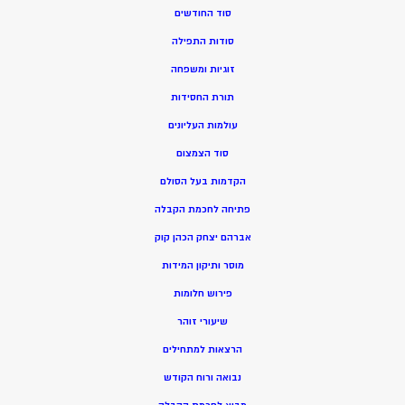
סוד החודשים
סודות התפילה
זוגיות ומשפחה
תורת החסידות
עולמות העליונים
סוד הצמצום
הקדמות בעל הסולם
פתיחה לחכמת הקבלה
אברהם יצחק הכהן קוק
מוסר ותיקון המידות
פירוש חלומות
שיעורי זוהר
הרצאות למתחילים
נבואה ורוח הקודש