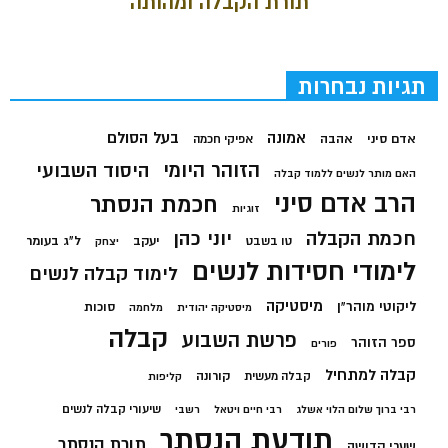
תורת הקבלה ומהותה
תגיות נבחרות
בעל הסולם
אמונה
אדם סיני
אהבה
אפיקי חכמה
הזוהר היומי
היסוד השבועי
האם מותר לנשים ללמוד קבלה
הרב אדם סיני
חכמת הנסתר
זוגיות
חכמת הקבלה
יוני כהן
יעקב
ל"ג בעומר
טו בשבט
יצחק
לימודי חסידות לנשים
לימוד קבלה לנשים
מיסטיקה
ליקוטי מוהר"ן
סוכות
מיסטיקה יהודית
מלחמה
קבלה
פרשת השבוע
ספר הזוהר
פורים
קבלה למתחיל
קורונה
קבלה מעשית
קליפות
שיעורי קבלה לנשים
רבי ברוך שלום הלוי אשלג
רבי חיים ויטאל
רשבי
תודעת הנסתר
תורת הנסתר
שערי קדושה