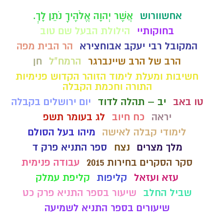
אחשוורוש
אֲשֶׁר יְהוָה אֱלֹהֶיךָ נֹתֵן לָךְ.
בחוקותיי
הילולת הבעל שם טוב
המקובל רבי יעקב אבוחצירא
הר הבית מפה
הרב של הרב שיינברגר
הרמח"ל
חן
חשיבות ומעלת לימוד הזוהר הקדוש פנימיות
התורה וחכמת הקבלה
טו באב
יב – תהלה לדוד
יום ירושלים בקבלה
יראה
כח חיוב
לג בעומר תשפ
לימודי קבלה לאישה
מיהו בעל הסולם
מלך מצרים
נצח
ספר התניא פרק ד
סקר הסקרים בחירות 2015
עבודה פנימית
עזא ועזאל
קליפות
קליפת עמלק
שביל החלב
שיעור בספר התניא פרק כט
שיעורים בספר התניא לשמיעה