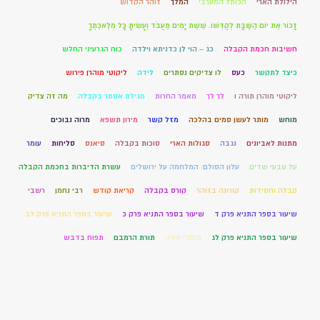
הילולת הארי
הכותל המערבי
המלך
זוהר הקדוש
זָכוֹר אֶת יוֹם הַשַּׁבָּת לְקַדְּשׁוֹ. שֵׁשֶׁת יָמִים תַּעֲבֹד וְעָשִׂיתָ כָּל מְלַאכְתֶּךָ
חשיבות חכמת הקבלה
כג – הוי לן כדניתא וילדה
כוח הגרעיני החלש
כיצד לתקשר
כעס
לו צדיקים נסתרים
לידה
ליקוטי מוהרן פירוש
ליקוטי מוהרן תורה ו
לך לך
מאמר החרות
מגילת אסתר בקבלה
מה זה צדיק
מוחש
מותר לעשן סמים בהלכה
מזל קשר
מירון תשפא
מרוה נבוכים
מתנות לאביונים
נגבה
סגולות הארי
סוכות בקבלה
סיאנס
סליחות
עומר
על טבעי שדים
עלון הסולם: המלחמה על ירושלים
עשרת הדיברות בחכמת הקבלה
קבלה וחסידות
קורונה בזוהר
קורס בקבלה
קריאת קודש
רבי נחמן
רשבי
שיעור בספר התניא פרק ד
שיעור בספר התניא פרק כ
שיעור בספר התניא פרק לב
שיעור בספר התניא פרק לג
תומכי תורה
תורת הרמבם
תפוח בדבש