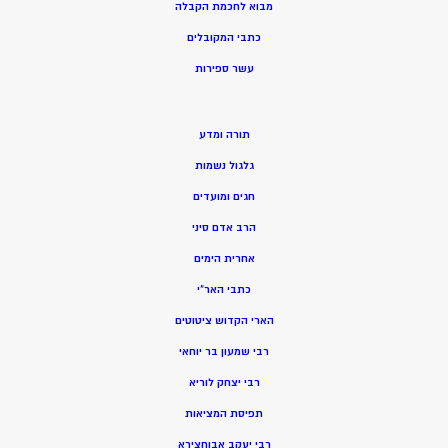
מ
בוא לחכמת הקבלה
כתבי המקובלים
ע
שר ספירות
תורה ומדע
גלגול נשמות
חגים ומועדים
הרב אדם סיני
אחרית הימים
כתבי האר”י
הארי הקדוש ציטוטים
רבי שמעון בר יוחאי
רבי יצחק לוריא
תפיסת המציאות
רבי יעקב אבוחצירא