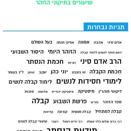
שיעורים בתיקוני הזוהר
תגיות נבחרות
בעל הסולם
אמונה
אדם סיני
אהבה
אפיקי חכמה
הזוהר היומי
היסוד השבועי
האם מותר לנשים ללמוד קבלה
הרב אדם סיני
חכמת הנסתר
זוגיות
חכמת הקבלה
יוני כהן
יעקב
ל"ג בעומר
טו בשבט
יצחק
לימודי חסידות לנשים
לימוד קבלה לנשים
מיסטיקה
ליקוטי מוהר"ן
סוכות
מיסטיקה יהודית
מלחמה
קבלה
פרשת השבוע
ספר הזוהר
פורים
קבלה למתחיל
קורונה
קבלה מעשית
קליפות
שיעורי קבלה לנשים
רבי ברוך שלום הלוי אשלג
רבי חיים ויטאל
רשבי
תודעת הנסתר