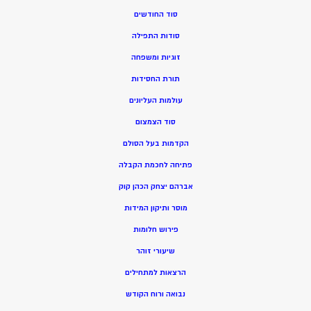
סוד החודשים
סודות התפילה
זוגיות ומשפחה
תורת החסידות
עולמות העליונים
סוד הצמצום
הקדמות בעל הסולם
פתיחה לחכמת הקבלה
אברהם יצחק הכהן קוק
מוסר ותיקון המידות
פירוש חלומות
שיעורי זוהר
הרצאות למתחילים
נבואה ורוח הקודש