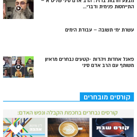
מבצע חרבות ברזל: הרב אדם סיני שליט”א –
התייחסות פנימית ודברי...
עשרת ימי תשובה – עבודת הימים
פאנל אחדות ויהדות -קטעים נבחרים מראיון
משותף עם הרב אדם סיני
קורסים מובחרים