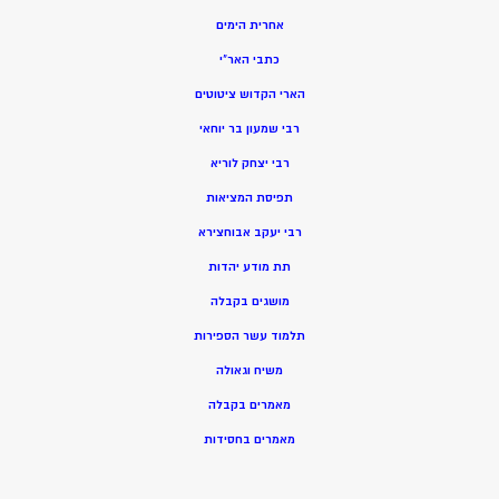
אחרית הימים
כתבי האר”י
הארי הקדוש ציטוטים
רבי שמעון בר יוחאי
רבי יצחק לוריא
תפיסת המציאות
רבי יעקב אבוחצירא
תת מודע יהדות
מושגים בקבלה
תלמוד עשר הספירות
משיח וגאולה
מאמרים בקבלה
מאמרים בחסידות