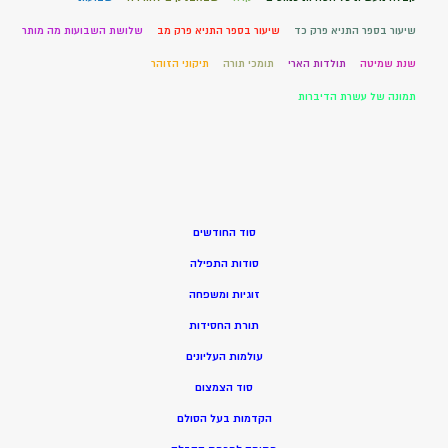
שיעור בספר התניא פרק כד
שיעור בספר התניא פרק מב
שלושת השבועות מה מותר
שנת שמיטה
תולדות הארי
תומכי תורה
תיקוני הזוהר
תמונה של עשרת הדיברות
סוד החודשים
סודות התפילה
זוגיות ומשפחה
תורת החסידות
עולמות העליונים
סוד הצמצום
הקדמות בעל הסולם