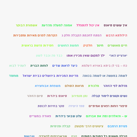
איך עושים סיאנס
אין יכול להתפלל
אמונה למעלה מהדעת
אשמורת הבוקר
הילולתא הרבש
הפתח לחכמת הקבלה חלק ג
הקדמה לפנים מאירות ומסבירות
חיים מאושרים
חינוך
חלקיק
חמשת החושים
חסידות פרשת בראשית
יארצייט הארי
ילך למקום שאין מכירין אותו
כבד פה וכבד לשון
כח – בני לן ביתא באוירא דעלמא
כיצד לראות שדים
לוחות הברית
לעתיד לבוא
לשמה במעשה או לשמה בכוונה
מדינות המכירות בירושלים כבירת ישראל
מוחמד
מזלות לפי הזוהר
מלכודת
מראות הסולם
משפחת אבוחצירא
נשים וקטנים לימוד קבלה
נתן מנמירוב
סיאנס ביהדות
סיום הזוהר
סיפורי רוחות רפאים אמיתיים
ספר היצירה
סקר בחירות לכנסת
עו – והאלהים נסה את אברהם
עלון שבועי ביהדות
פאודה במצריים
פטירת הרמבם
ציטוטים הרבי מקוצק
קבלה ופנימיות
קבלה מעשית כל הסודות כמוסים
קרח
שבאבניקים להורדה
שבועות