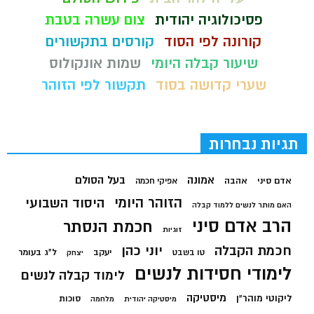
פסיכולוגיה יהודית
צום עשרה בטבת
קורונה לפי הסוד
קורסים בתקשורים
שיעור קבלה היומי
שמות אונקולוס
שערי קדושה בסוד
תקשור לפי הזוהר
תגיות נבחרות
בעל הסולם
אמונה
אדם סיני
אהבה
אפיקי חכמה
הזוהר היומי
היסוד השבועי
האם מותר לנשים ללמוד קבלה
הרב אדם סיני
חכמת הנסתר
זוגיות
חכמת הקבלה
יוני כהן
יעקב
ל"ג בעומר
טו בשבט
יצחק
לימודי חסידות לנשים
לימוד קבלה לנשים
מיסטיקה
ליקוטי מוהר"ן
סוכות
מיסטיקה יהודית
מלחמה