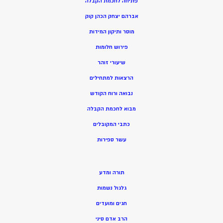
פתיחה לחכמת הקבלה
אברהם יצחק הכהן קוק
מוסר ותיקון המידות
פירוש חלומות
שיעורי זוהר
הרצאות למתחילים
נבואה ורוח הקודש
מ
בוא לחכמת הקבלה
כתבי המקובלים
ע
שר ספירות
תורה ומדע
גלגול נשמות
חגים ומועדים
הרב אדם סיני