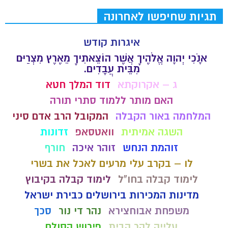
תגיות שחיפשו לאחרונה
איגרות קודש
אָנֹכִי יְהוָה אֱלֹהֶיךָ אֲשֶׁר הוֹצֵאתִיךָ מֵאֶרֶץ מִצְרַיִם
מִבֵּית עֲבָדִים.
ג – אקרוקתא
דוד המלך חטא
האם מותר ללמוד סתרי תורה
המלחמה באור הקבלה
המקובל הרב אדם סיני
השגה אמיתית
וואטסאפ
זדונות
זוהמת הנחש
זוהר איכה
חורף
לו – בקרב עלי מרעים לאכל את בשרי
לימוד קבלה בחו"ל
לימוד קבלה בקיבוץ
מדינות המכירות בירושלים כבירת ישראל
משפחת אבוחצירא
נהר די נור
סכך
עלייה להר הבית
פירוש הסולם