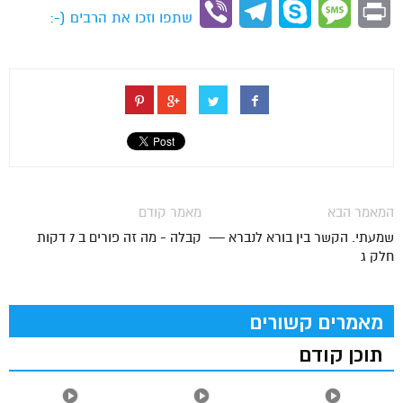
Link
Viber
Telegram
Skype
Message
Print
שתפו וזכו את הרבים (-:
המאמר הבא
מאמר קודם
שמעתי. הקשר בין בורא לנברא —
קבלה - מה זה פורים ב 7 דקות
חלק ג
מאמרים קשורים
תוכן קודם