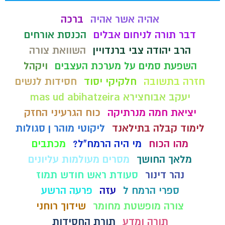
אהיה אשר אהיה
ברכה
דבר תורה לניחום אבלים
הכנסת אורחים
הרב יהודה צבי ברנדויין
השוואת צורה
השפעת סמים על מערכת העצבים
ויקהל
חזרה בתשובה
חלקיקי יסוד
חסידות לנשים
יעקב אבוחצירא mas ud abihatzeira
יציאת חמה מנרתיקה
כוח הגרעיני החזק
לימוד קבלה בתילאנד
ליקוטי מוהר ן סגולות
מהו הכוח
מי היה הרמח"ל?
מכתבים
מלאך החושך
מסרים מעולמות עליונים
נהר דינור
סעודת ראש חודש תמוז
ספרי הרמח ל
עזה
פרעה הרשע
צורה מופשטת מחומר
שידוך רוחני
תורה ומדע
תורת החסידות