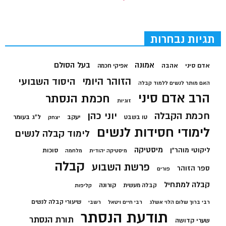
תגיות נבחרות
בעל הסולם
אמונה
אדם סיני
אהבה
אפיקי חכמה
הזוהר היומי
היסוד השבועי
האם מותר לנשים ללמוד קבלה
הרב אדם סיני
חכמת הנסתר
זוגיות
חכמת הקבלה
יוני כהן
יעקב
ל"ג בעומר
טו בשבט
יצחק
לימודי חסידות לנשים
לימוד קבלה לנשים
מיסטיקה
ליקוטי מוהר"ן
סוכות
מיסטיקה יהודית
מלחמה
קבלה
פרשת השבוע
ספר הזוהר
פורים
קבלה למתחיל
קורונה
קבלה מעשית
קליפות
שיעורי קבלה לנשים
רבי ברוך שלום הלוי אשלג
רבי חיים ויטאל
רשבי
תודעת הנסתר
תורת הנסתר
שערי קדושה