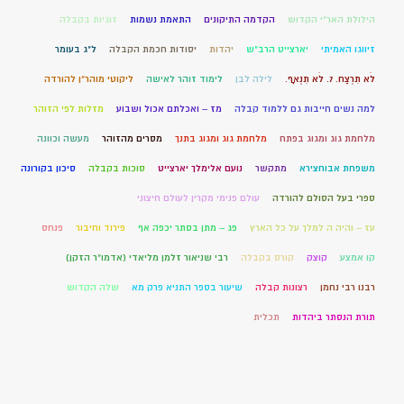
הילולת האר"י הקדוש
הקדמה התיקונים
התאמת נשמות
זוגיות בקבלה
זיווגו האמיתי
יארצייט הרב"ש
יהדות
יסודות חכמת הקבלה
ל"ג בעומר
לֹא תִרְצַח. 7. לֹא תִנְאָף.
לילה לבן
לימוד זוהר לאישה
ליקוטי מוהר"ן להורדה
למה נשים חייבות גם ללמוד קבלה
מז – ואכלתם אכול ושבוע
מזלות לפי הזוהר
מלחמת גוג ומגוג בפתח
מלחמת גוג ומגוג בתנך
מסרים מהזוהר
מעשה וכוונה
משפחת אבוחצירא
מתקשר
נועם אלימלך יארצייט
סוכות בקבלה
סיכון בקורונה
ספרי בעל הסולם להורדה
עולם פנימי מקרין לעולם חיצוני
עז – והיה ה למלך על כל הארץ
פג – מתן בסתר יכפה אף
פירוד וחיבור
פנחס
קו אמצע
קוצק
קורס בקבלה
רבי שניאור זלמן מליאדי (אדמו"ר הזקן)
רבנו רבי נחמן
רצונות קבלה
שיעור בספר התניא פרק מא
שלה הקדוש
תורת הנסתר ביהדות
תכלית