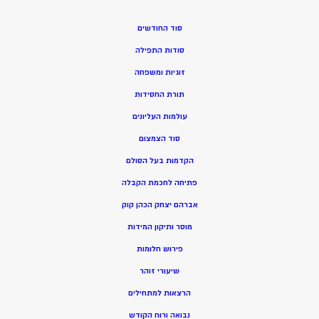
סוד החודשים
סודות התפילה
זוגיות ומשפחה
תורת החסידות
עולמות העליונים
סוד הצמצום
הקדמות בעל הסולם
פתיחה לחכמת הקבלה
אברהם יצחק הכהן קוק
מוסר ותיקון המידות
פירוש חלומות
שיעורי זוהר
הרצאות למתחילים
נבואה ורוח הקודש