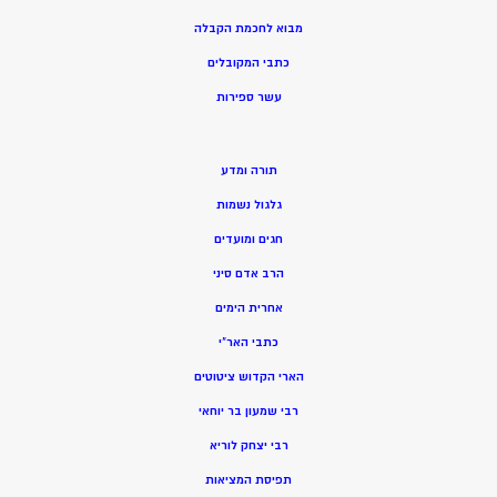
מ
בוא לחכמת הקבלה
כתבי המקובלים
ע
שר ספירות
תורה ומדע
גלגול נשמות
חגים ומועדים
הרב אדם סיני
אחרית הימים
כתבי האר”י
הארי הקדוש ציטוטים
רבי שמעון בר יוחאי
רבי יצחק לוריא
תפיסת המציאות