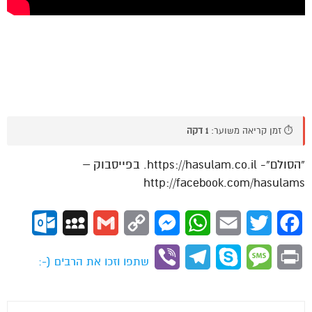
⏱️ זמן קריאה משוער:
1 דקה
“הסולם”- https://hasulam.co.il. בפייסבוק –
http://facebook.com/hasulams
ok.com
MySpace
Gmail
Copy
Messenger
WhatsApp
Email
Twitter
Facebook
Link
Viber
Telegram
Skype
Message
Print
שתפו וזכו את הרבים (-: