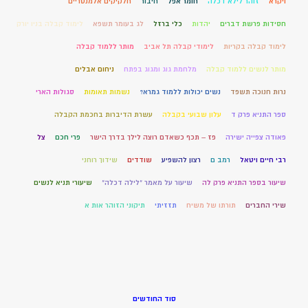
ויקרא
זוהר לילא דכלה
חומר אפל
חיבור
חלקיקים אלמנטריים
חסידות פרשת דברים
יהדות
כלי ברזל
לג בעומר תשפא
לימוד קבלה בניו יורק
לימוד קבלה בקריות
לימודי קבלה תל אביב
מותר ללמוד קבלה
מותר לנשים ללמוד קבלה
מלחמת גוג ומגוג בפתח
ניחום אבלים
נרות חנוכה תשפד
נשים יכולות ללמוד גמרא?
נשמות תאומות
סגולות הארי
ספר התניא פרק ד
עלון שבועי בקבלה
עשרת הדיברות בחכמת הקבלה
פאודה צפייה ישירה
פז – תכף כשאדם רוצה לילך בדרך הישר
פרי חכם
צל
רבי חיים ויטאל
רמב ם
רצון להשפיע
שודדים
שידוך רוחני
שיעור בספר התניא פרק לה
שיעור על מאמר "לילה דכלה"
שיעורי תניא לנשים
שירי החברים
תורתו של משיח
תזזיתי
תיקוני הזוהר אות א
סוד החודשים