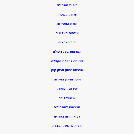
סודות התפילה
זוגיות ומשפחה
תורת החסידות
עולמות העליונים
סוד הצמצום
הקדמות בעל הסולם
פתיחה לחכמת הקבלה
אברהם יצחק הכהן קוק
מוסר ותיקון המידות
פירוש חלומות
שיעורי זוהר
הרצאות למתחילים
נבואה ורוח הקודש
מ
בוא לחכמת הקבלה