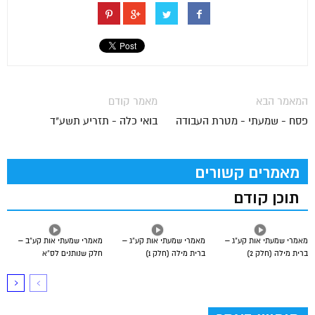
המאמר הבא
מאמר קודם
פסח - שמעתי - מטרת העבודה
בואי כלה - תזריע תשע"ד
מאמרים קשורים
תוכן קודם
מאמרי שמעתי אות קע”ג –
מאמרי שמעתי אות קע”ג –
מאמרי שמעתי אות קע”ב –
ברית מילה (חלק 2)
ברית מילה (חלק 1)
חלק שנותנים לס”א