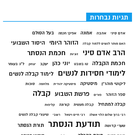
תגיות נבחרות
בעל הסולם
אמונה
אדם סיני
אהבה
אפיקי חכמה
הזוהר היומי
היסוד השבועי
האם מותר לנשים ללמוד קבלה
הרב אדם סיני
חכמת הנסתר
זוגיות
חכמת הקבלה
יוני כהן
יעקב
ל"ג בעומר
טו בשבט
יצחק
לימודי חסידות לנשים
לימוד קבלה לנשים
מיסטיקה
ליקוטי מוהר"ן
סוכות
מיסטיקה יהודית
מלחמה
קבלה
פרשת השבוע
ספר הזוהר
פורים
קבלה למתחיל
קורונה
קבלה מעשית
קליפות
שיעורי קבלה לנשים
רבי ברוך שלום הלוי אשלג
רבי חיים ויטאל
רשבי
תודעת הנסתר
תורת הנסתר
שערי קדושה