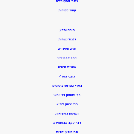
כתבי המקובלים
ע
שר ספירות
תורה ומדע
גלגול נשמות
חגים ומועדים
הרב אדם סיני
אחרית הימים
כתבי האר”י
הארי הקדוש ציטוטים
רבי שמעון בר יוחאי
רבי יצחק לוריא
תפיסת המציאות
רבי יעקב אבוחצירא
תת מודע יהדות