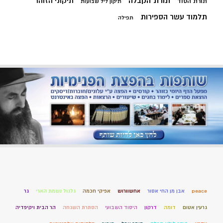
תורת הקבלה
תיקוני הזוהר
תורת הסוד
תיקון ליל שבועות
תלמוד עשר הספירות
תפילה
peace
אבן מן החי אסור
אחשוורוש
אפיקי חכמה
גלגול נשמת הארי
גר
גרעין אטום
דומה
דרקון
היסוד השבועי
הסתרת השגחה
הר הבית ויקיפדיה