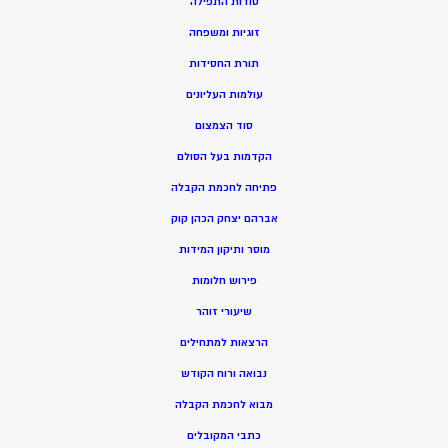
סודות התפילה
זוגיות ומשפחה
תורת החסידות
עולמות העליונים
סוד הצמצום
הקדמות בעל הסולם
פתיחה לחכמת הקבלה
אברהם יצחק הכהן קוק
מוסר ותיקון המידות
פירוש חלומות
שיעורי זוהר
הרצאות למתחילים
נבואה ורוח הקודש
מ
בוא לחכמת הקבלה
כתבי המקובלים