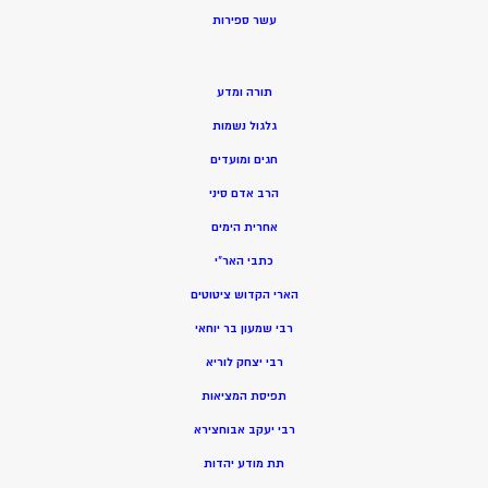
ע
שר ספירות
תורה ומדע
גלגול נשמות
חגים ומועדים
הרב אדם סיני
אחרית הימים
כתבי האר”י
הארי הקדוש ציטוטים
רבי שמעון בר יוחאי
רבי יצחק לוריא
תפיסת המציאות
רבי יעקב אבוחצירא
תת מודע יהדות