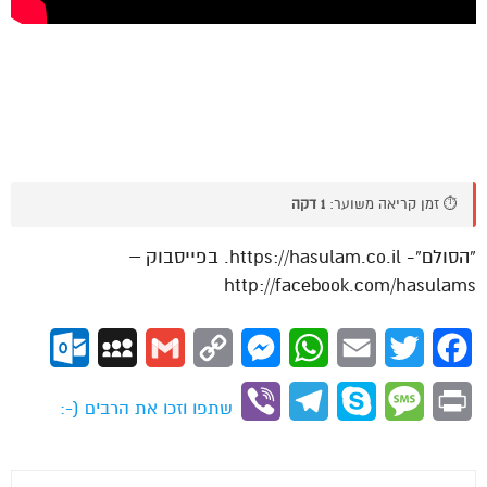
⏱️ זמן קריאה משוער:
1 דקה
“הסולם”- https://hasulam.co.il. בפייסבוק –
http://facebook.com/hasulams
ok.com
MySpace
Gmail
Copy
Messenger
WhatsApp
Email
Twitter
Facebook
Link
Viber
Telegram
Skype
Message
Print
שתפו וזכו את הרבים (-: