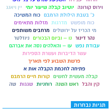
וירוס קורונה
יוטיוב קבלה שיעור יומי
יין ויאנג
כ' בטבת הילולת הרמבם
כוח המשיכה
כוח מופשט
מדרגות
מזלות מתאימים
מי הכריז על ירושלים
מרחבים משותפים
נהר דינור
נו – וביום הבכורים
ניוזלטר
עבודת נפש
עו – והאלהים נסה את אברהם
עשר הדיברות ועשרת הספירות
פרשת השבוע לפי תאריך
פתיחה לחכמת הקבלה אות א
קבלה מעשית לחשים
קורות חיים הרמבם
קין והבל
ראש השנה
רוחניות
שגגות
שה
תגיות נבחרות