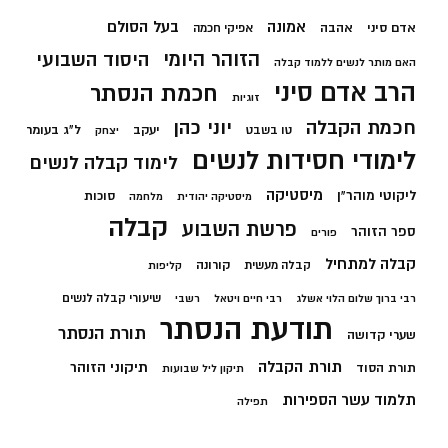
בעל הסולם
אמונה
אדם סיני
אהבה
אפיקי חכמה
הזוהר היומי
היסוד השבועי
האם מותר לנשים ללמוד קבלה
הרב אדם סיני
חכמת הנסתר
זוגיות
חכמת הקבלה
יוני כהן
יעקב
ל"ג בעומר
טו בשבט
יצחק
לימודי חסידות לנשים
לימוד קבלה לנשים
מיסטיקה
ליקוטי מוהר"ן
סוכות
מיסטיקה יהודית
מלחמה
קבלה
פרשת השבוע
ספר הזוהר
פורים
קבלה למתחיל
קורונה
קבלה מעשית
קליפות
שיעורי קבלה לנשים
רבי ברוך שלום הלוי אשלג
רבי חיים ויטאל
רשבי
תודעת הנסתר
תורת הנסתר
שערי קדושה
תורת הקבלה
תיקוני הזוהר
תורת הסוד
תיקון ליל שבועות
תלמוד עשר הספירות
תפילה