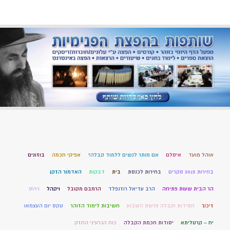
אוהל מועד
איסלם
אם מותר לנשים ללמוד קבלה?
אפיקי חכמה
בוזונים
בחירות 2015 סקרים
בחירות לכנסת
בית
דבקות
האדמור הזקן
הר הבית שעות פתיחה
הרב עדיאל רוזנפלד
הרמבם מקובל
ויקהל
וירוס
זיכוך
חסידות וקבלה פרשת השבוע
חשיבות לימוד הזוהר
טקס יום העצמאו
יח – קרטליתא
יסודות חכמת הקבלה
כוח הגרעיני החזק