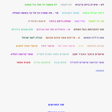
לא – אית לן בירא בדברא
לא לשמה
לא תעשה לך פסל וכל תמונה
לימוד קבלה בצפת
מאמר השבטים
מד – מה שמכין כף אל כף בשעת התפלה
מה זה לשמה
מזל קשר
מעלת גריסא בזוהר
סיאנס ויקיפדיה
ספר ההקדמות בעל הסולם
עו – והאלהים נסה את אברהם
עלון שבועי ביהדות
צום גדליהו תשעט
ק – צדיקים אשר מזגם וטבעם
קבלה לעם ישראל
קבלת החלטות
ראיון
שיעור זוהר יומי
שיעורי זוהר
שיעורי תורה לנשים
שיעורים בכתבי באביר יעקב
שיעורים בספר התניא לצפייה
שערי קדושה המלא
שערי קדושה שיעורים להורדה
תחום שבת
תחפושת פורים
תענית אסתר
תשוקה
סוד החודשים