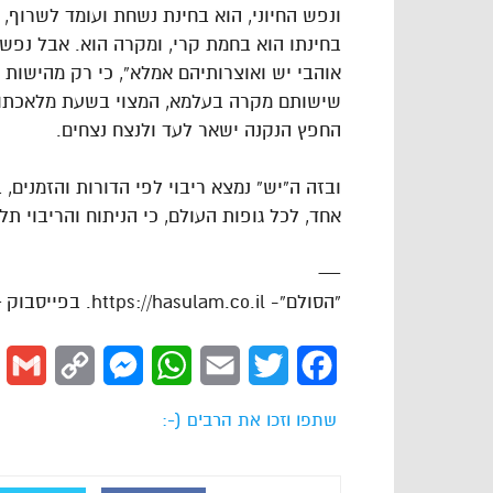
ונפש החיוני, הוא בחינת נשחת ועומד לשרוף, 
בחינתו הוא בחמת קרי, ומקרה הוא. אבל נפש 
אוהבי יש ואוצרותיהם אמלא”, כי רק מהישות 
שישותם מקרה בעלמא, המצוי בשעת מלאכתו, ו
החפץ הנקנה ישאר לעד ולנצח נצחים.
ובזה ה”יש” נמצא ריבוי לפי הדורות והזמנים, 
אחד, לכל גופות העולם, כי הניתוח והריבוי תלו
—
“הסולם”- https://hasulam.co.il. בפייסבוק – http://facebook.com/hasulams
l
Copy
Messenger
WhatsApp
Email
Twitter
Facebook
Link
שתפו וזכו את הרבים (-: