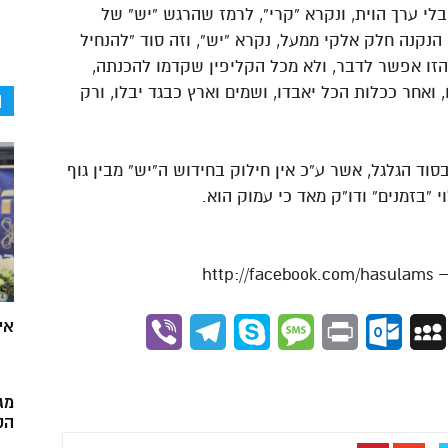
בלי ערך הוית, ונקרא “קרי”, לרמז שהרגש “יש” של
הנקנה חלק אלקי ממעל, נקרא “יש”, וזה סוד “להנחיל
הזו אפשר לדבר, ולא מכל הקליפין שקדמו להכנתה,
אחר ככלות הכל יאבדו, ושמים וארץ כבגד יבלו, ורק
ה
בסוד הגלגל, אשר ע”כ אין חילוק בחידוש ה”יש” מבין גוף
י “בזמנים” ודו”ק מאד כי עמוק הוא.
אי
Viber
Telegram
Skype
Message
Outlook.com
Print
MySpace
Gmai
מג
הק