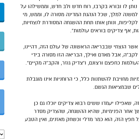
 נותן לו ובורא בקרבו, רוח חדש ולב חדש, וממשילהו על
ה למשנה למלך, שכל הנהגת המדינה מסורה לו, וממש, מי
לקליפות, ונותן אותו תחת ההשגחה המסודרת לנצחיות,
מות, אף צדיקים בוראים עולמות”.
אשר הנצחי שבבריאה הראשונה של עולם הזה, דהיינו,
לקב”ה, אבל מאדם ואילך, הבריאה הזו מסורה בידי
ולמות כחפצם ורצונם, ו”צדיק גוזר, והקב”ה מקיים”.
ת מחויבת להשתנות כלל, כי הרוחניות אינו מוגבלת
ולים שבמציאות הגשם.
זה, שאפילו יעמדו ששים רבוא צדיקים יוכלו גם כן
ך אחר הפנימיות, שהיא ההשגחה, שהצדיק מסדר
ל חפץ הזה, הוא כמר מדלי וכשחק מאזנים, ואין הטבע