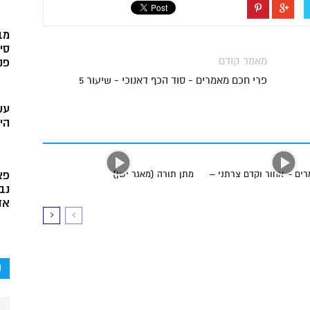
מב
סי
מאמר קודם
פני
פרי חכם מאמרים - סוד הכף דאנוכי - שיעור 5
עש
הי
פא
ים – אחור וקדם צרתני –
מתן תורה (מאגר ישן)
נב
אד
ק