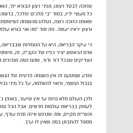
שזוכה לבטל רצונו, מפני רצון הבורא ית’, הוא
כל מעשי ידיו, בסוד “בי מלכים ימלכו”, בדומ
שאותו הזוכה רוצה, נטלהו מהשגחה המיוחסת 
ורצון יראיו יעשה. וזה סוד “מה אני בורא עול
כי עיקר הבריאה, היא על הנצחיות שבבריאה, 
אדם הראשון יציר כפיו של הקב”ה, זה, מיוחס 
הצדיקים שבכל דור ודור, שהם המה מנהיגים הע
ותדע שמטעם זה אין השגחה פרטית של הגשמיו
בגבול הגשמי, וראוי להשלמה, על כל מיני גב
ולכן העולם מלא גויות עד אין שיעור, באופן כ
לעסוק בבריאת עולמות חדשים. אבל הכל נמש
והשי”ת מקיים, ומה שנרגש איזה סרח עודף, ע
מסוגל להתבונן במה שאין לו ערך.