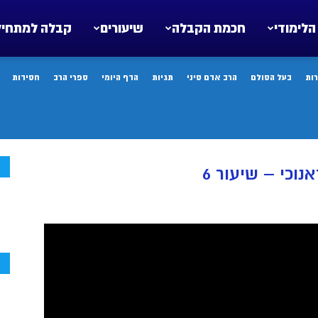
הלימודי
חכמת הקבלה
שיעורים
קבלה למתחיל
ות
בעל הסולם
הרב אדם סיני
תגיות
הדף היומי
ספרי הרב
חסידות
ח
וכי – שיעור 6
ח