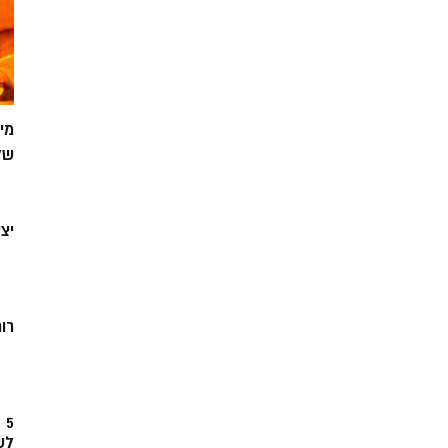
מי
של
יצ
רוח
5
לש