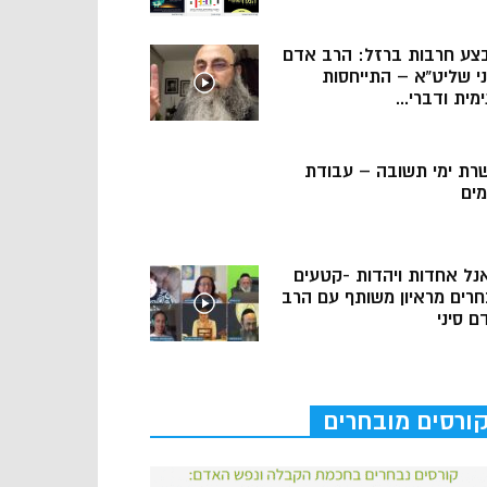
צע חרבות ברזל: הרב אדם
ני שליט”א – התייחסות
מית ודברי...
רת ימי תשובה – עבודת
מים
נל אחדות ויהדות -קטעים
חרים מראיון משותף עם הרב
ם סיני
ורסים מובחרים