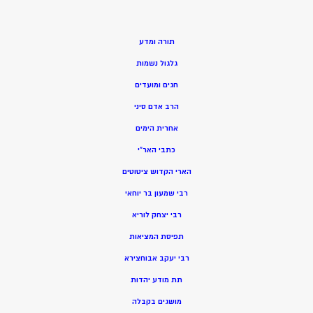
תורה ומדע
גלגול נשמות
חגים ומועדים
הרב אדם סיני
אחרית הימים
כתבי האר”י
הארי הקדוש ציטוטים
רבי שמעון בר יוחאי
רבי יצחק לוריא
תפיסת המציאות
רבי יעקב אבוחצירא
תת מודע יהדות
מושגים בקבלה