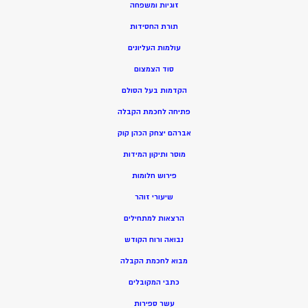
זוגיות ומשפחה
תורת החסידות
עולמות העליונים
סוד הצמצום
הקדמות בעל הסולם
פתיחה לחכמת הקבלה
אברהם יצחק הכהן קוק
מוסר ותיקון המידות
פירוש חלומות
שיעורי זוהר
הרצאות למתחילים
נבואה ורוח הקודש
מ
בוא לחכמת הקבלה
כתבי המקובלים
ע
שר ספירות