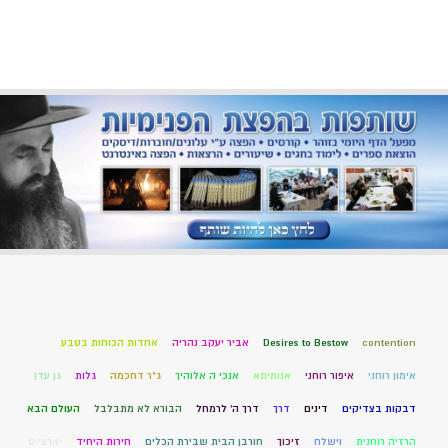
contention
Desires to Bestow
אביר יעקב נהריה
אחדות הכוחות בטבע
אימון רוחני
איפור רוחני
אנומיתא
אנכי ה אלוהיך
ג"ר דחכמה
גלות
גן עדן
דבקות בצדיקים
דינים
דרך
דרך ה' לרמחל
הבורא לא מתבלבל
העולם הבא
הרזיה רוחנית
וישלח
זיכוך
חורבן הבית שבירת הכלים
חירות היחיד
יארצייט