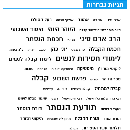
תגיות נבחרות
בעל הסולם
אמונה
אדם סיני
אהבה
אפיקי חכמה
הזוהר היומי
היסוד השבועי
האם מותר לנשים ללמוד קבלה
הרב אדם סיני
חכמת הנסתר
זוגיות
חכמת הקבלה
יוני כהן
יעקב
ל"ג בעומר
טו בשבט
יצחק
לימודי חסידות לנשים
לימוד קבלה לנשים
מיסטיקה
ליקוטי מוהר"ן
סוכות
מיסטיקה יהודית
מלחמה
קבלה
פרשת השבוע
ספר הזוהר
פורים
קבלה למתחיל
קורונה
קבלה מעשית
קליפות
שיעורי קבלה לנשים
רבי ברוך שלום הלוי אשלג
רבי חיים ויטאל
רשבי
תודעת הנסתר
תורת הנסתר
שערי קדושה
תורת הקבלה
תיקוני הזוהר
תורת הסוד
תיקון ליל שבועות
תלמוד עשר הספירות
תפילה