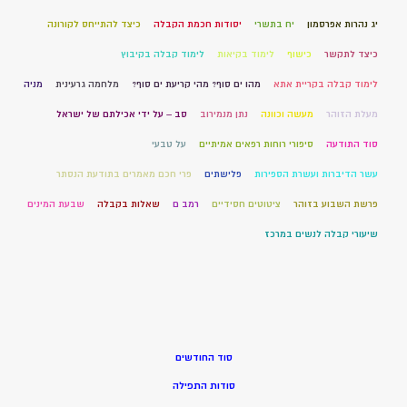
יג נהרות אפרסמון
יח בתשרי
יסודות חכמת הקבלה
כיצד להתייחס לקורונה
כיצד לתקשר
כישוף
לימוד בקיאות
לימוד קבלה בקיבוץ
לימוד קבלה בקריית אתא
מהו ים סוף? מהי קריעת ים סוף?
מלחמה גרעינית
מניה
מעלת הזוהר
מעשה וכוונה
נתן מנמירוב
סב – על ידי אכילתם של ישראל
סוד התודעה
סיפורי רוחות רפאים אמיתיים
על טבעי
עשר הדיברות ועשרת הספירות
פלישתים
פרי חכם מאמרים בתודעת הנסתר
פרשת השבוע בזוהר
ציטוטים חסידיים
רמב ם
שאלות בקבלה
שבעת המינים
שיעורי קבלה לנשים במרכז
סוד החודשים
סודות התפילה