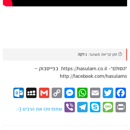
⏱️ זמן קריאה משוער:
1 דקה
“הסולם”- https://hasulam.co.il. בפייסבוק –
http://facebook.com/hasulams
ok.com
MySpace
Gmail
Copy
Messenger
WhatsApp
Email
Twitter
Facebook
Link
Viber
Telegram
Skype
Message
Print
שתפו וזכו את הרבים (-: