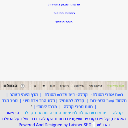
פרשת השבוע בחסידות
רוחניות וחסידות
תורת הנסתר
רשת אתרי הסולם:
קבלה- בית מדרש הסולם
|
הדף היומי בזוהר
|
תלמוד עשר הספירות
|
קבלה למתחיל
|
בלוג הרב אדם סיני
|
ספר הרב
|
חנות ספרי קבלה
|
מרכז לימודי
|
'
קבלה - בית מדרש הסולם לפנימיות התורה וחכמת הקבלה
- הרצאות
מאמרים, קליפים קורסים ושיעורים בתורת הקבלה בדרכו של בעל הסולם
והרב"ש.
.
*
SEO
Designed by Laisner
Powered And