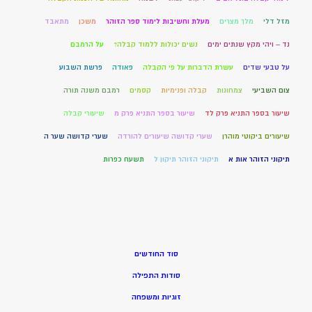
מזל דלי
מלך מצרים
מעלת וחשיבות לימוד ספר הזוהר
משכן
מתאבד
נד – ויהי מקץ שנתים ימים
נשים יכולות ללמוד קבלה?
על הרמבם
על טבעי שדים
עשרת הדברות על פי הקבלה
פאודה
פרשת השבוע
צום השביעי
צמחונות
קבלה ופנימיות
קסמים
רמבם משנה תורה
שיעור בספר התניא פרק לד
שיעור בספר התניא פרק מ
שיעורי קבלה
שיעורים ביקוטי מוהרן
שערי קדושה שיעורים להורדה
שערי קדושה שער ה
תיקוני הזוהר אות א
תיקוני הזוהר תיקון ל
תשעח כפרות
סוד החודשים
סודות התפילה
זוגיות ומשפחה