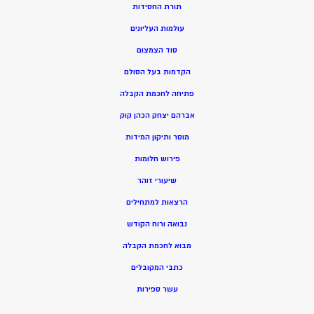
תורת החסידות
עולמות העליונים
סוד הצמצום
הקדמות בעל הסולם
פתיחה לחכמת הקבלה
אברהם יצחק הכהן קוק
מוסר ותיקון המידות
פירוש חלומות
שיעורי זוהר
הרצאות למתחילים
נבואה ורוח הקודש
מ
בוא לחכמת הקבלה
כתבי המקובלים
ע
שר ספירות