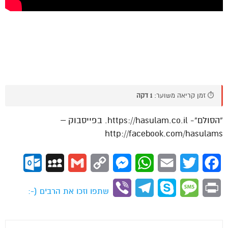
⏱️ זמן קריאה משוער:
1 דקה
“הסולם”- https://hasulam.co.il. בפייסבוק –
http://facebook.com/hasulams
ok.com
MySpace
Gmail
Copy
Messenger
WhatsApp
Email
Twitter
Facebook
Link
Viber
Telegram
Skype
Message
Print
שתפו וזכו את הרבים (-: