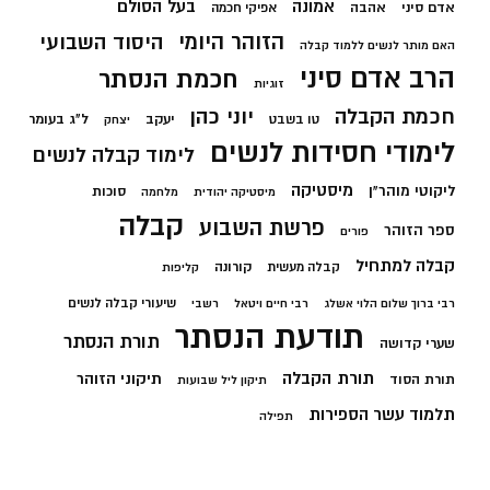
בעל הסולם
אמונה
אדם סיני
אהבה
אפיקי חכמה
הזוהר היומי
היסוד השבועי
האם מותר לנשים ללמוד קבלה
הרב אדם סיני
חכמת הנסתר
זוגיות
חכמת הקבלה
יוני כהן
יעקב
ל"ג בעומר
טו בשבט
יצחק
לימודי חסידות לנשים
לימוד קבלה לנשים
מיסטיקה
ליקוטי מוהר"ן
סוכות
מיסטיקה יהודית
מלחמה
קבלה
פרשת השבוע
ספר הזוהר
פורים
קבלה למתחיל
קורונה
קבלה מעשית
קליפות
שיעורי קבלה לנשים
רבי ברוך שלום הלוי אשלג
רבי חיים ויטאל
רשבי
תודעת הנסתר
תורת הנסתר
שערי קדושה
תורת הקבלה
תיקוני הזוהר
תורת הסוד
תיקון ליל שבועות
תלמוד עשר הספירות
תפילה