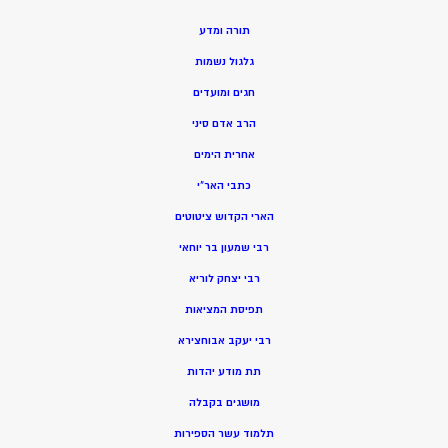
תורה ומדע
גלגול נשמות
חגים ומועדים
הרב אדם סיני
אחרית הימים
כתבי האר”י
הארי הקדוש ציטוטים
רבי שמעון בר יוחאי
רבי יצחק לוריא
תפיסת המציאות
רבי יעקב אבוחצירא
תת מודע יהדות
מושגים בקבלה
תלמוד עשר הספירות