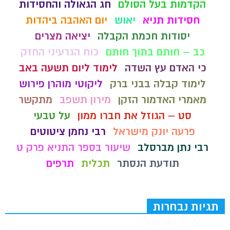
הקדמות בעל הסולם
חג הגאולה והחסידות
חסידות תניא
יאוש
יום האהבה ביהדות
יסודות חכמת הקבלה
יציאה מצרים
כב – חותם בתוך חותם
כוח הגרעיני החזק
כי האדם עץ השדה
לימוד ליום תשעה באב
לימוד קבלה בבני ברק
ליקוטי מוהרן פירוש
מאמרי האדמור הזקן
מירון תשפב
מתקשר
סט – הגוזל את חברו ממון
על טבעי
פרעה יונק מישראל
רבי נחמן ציטוטים
רבי נתן מברסלב
שיעור בספר התניא פרק ט
תודעת הנסתר
תכלית
תרפים
תגיות נבחרות