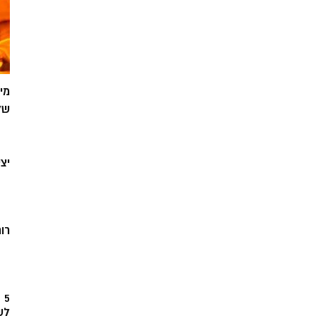
מי
של
יצ
רוח
5
לש