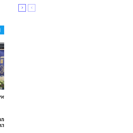
ה
אי
מג
הק