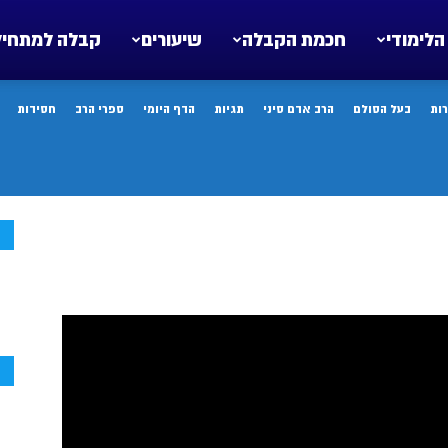
הלימודי
חכמת הקבלה
שיעורים
קבלה למתחיל
ות
בעל הסולם
הרב אדם סיני
תגיות
הדף היומי
ספרי הרב
חסידות
ח
ח