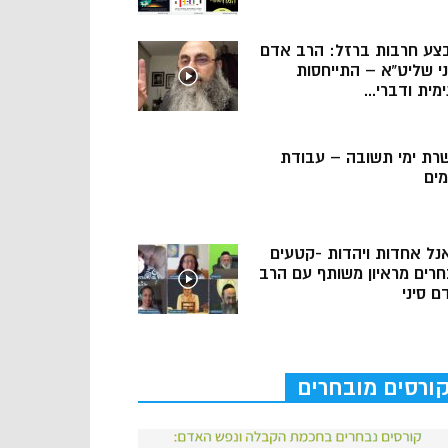
צע חרבות ברזל: הרב אדם
ני שליט”א – התייחסות
מית ודברי...
רת ימי תשובה – עבודת
מים
נל אחדות ויהדות -קטעים
חרים מראיון משותף עם הרב
ם סיני
ורסים מובחרים