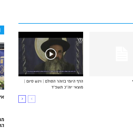
ה
הדף היומי בזוהר הסולם | ויגש סיום |
מוצאי יוה”כ תשפ”ד
אי
מג
הק