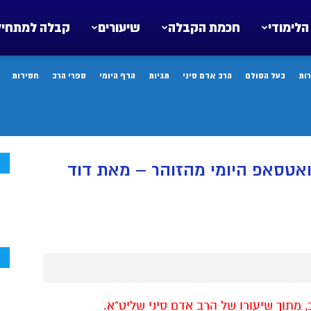
הלימודי
חכמת הקבלה
שיעורים
קבלה למתחיל
ות
בעל הסולם
הרב אדם סיני
תגיות
הדף היומי
ספרי הרב
חסידות
ח
ואטסאפ היומי מהזוהר – מאת דוד
ח
ב, מתוך שיעורו של הרב אדם סיני שליט”א.