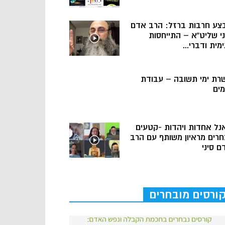
צע חרבות ברזל: הרב אדם
ני שליט”א – התייחסות
מית ודברי...
רת ימי תשובה – עבודת
מים
נל אחדות ויהדות -קטעים
חרים מראיון משותף עם הרב
ם סיני
ורסים מובחרים