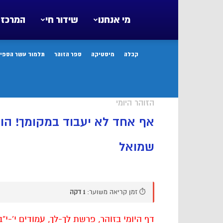
מי אנחנו
שידור חי
המרכז 
קבלה
מיסטיקה
ספר הזוהר
תלמוד עשר הספיר
הזוהר היומי
אף אחד לא יעבוד במקומך! הו
שמואל
⏱️ זמן קריאה משוער:
1 דקה
דף היומי בזוהר, פרשת לך-לך, עמודים י’-י”