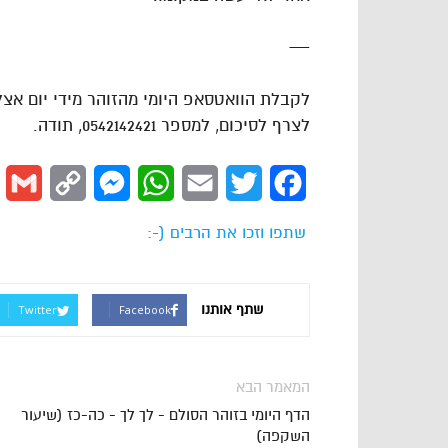
—
לקבלת הוואטסאפ היומי מהזוהר מידי יום אצ
לצרף לסיכום, למספר 0542142421, תודה.
l
Copy
Messenger
WhatsApp
Email
Twitter
Facebook
Link
שתפו וזכו את הרבים (-:
שתף אותנו
Twitter
Facebook
המאמר הבא
הדף היומי בזוהר הסולם - לך לך - כה-כז (שיעור
השקפה)