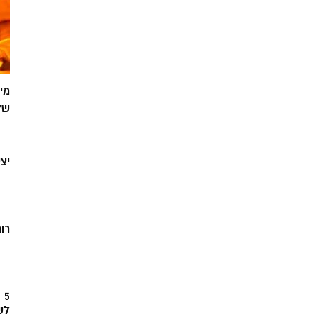
מי
של
יצ
רוח
5
לש