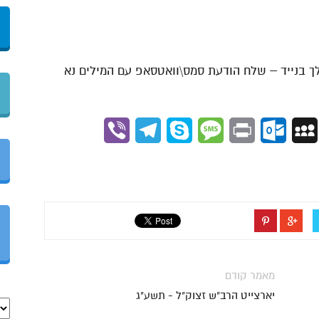
לך בנייד – שלח הודעת סמס\וואטסאפ עם המילים נא
Viber
Telegram
Skype
Message
Outlook.com
Print
MySpace
Gmai
מאמר קודם
יארצייט הרב"ש זצוק"ל - תשע"ג