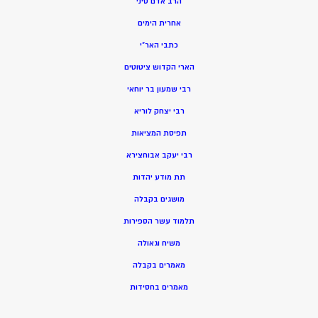
הרב אדם סיני
אחרית הימים
כתבי האר”י
הארי הקדוש ציטוטים
רבי שמעון בר יוחאי
רבי יצחק לוריא
תפיסת המציאות
רבי יעקב אבוחצירא
תת מודע יהדות
מושגים בקבלה
תלמוד עשר הספירות
משיח וגאולה
מאמרים בקבלה
מאמרים בחסידות