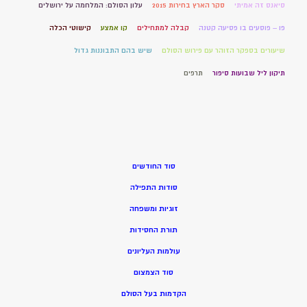
סיאנס זה אמיתי
סקר הארץ בחירות 2015
עלון הסולם: המלחמה על ירושלים
פו – פוסעים בו פסיעה קטנה
קבלה למתחילים
קו אמצע
קישוטי הכלה
שיעורים בספקר הזוהר עם פירוש הסולם
שיש בהם התבוננות גדול
תיקון ליל שבועות סיפור
תרפים
סוד החודשים
סודות התפילה
זוגיות ומשפחה
תורת החסידות
עולמות העליונים
סוד הצמצום
הקדמות בעל הסולם