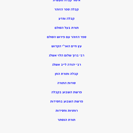
איסור קבלה מעשית
קבלה ספר הזוהר
קבלה ומדע
תורת בעל הסולם
ספר הזוהר עם פירוש הסולם
עץ חיים האר”י הקדוש
רבי ברוך שלום הלוי אשלג
רבי יהודה לייב אשלג
קבלה ותורת החן
סודות התורה
פרשת השבוע בקבלה
פרשת השבוע בחסידות
רוחניות וחסידות
תורת הנסתר