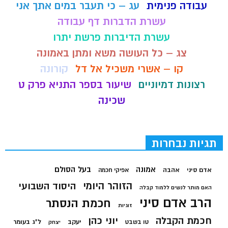
עבודה פנימית
עג – כי תעבר במים אתך אני
עשרת הדברות דף עבודה
עשרת הדיברות פרשת יתרו
צג – כל העושה משא ומתן באמונה
קו – אשרי משכיל אל דל
קורונה
רצונות דמיוניים
שיעור בספר התניא פרק ט
שכינה
תגיות נבחרות
בעל הסולם
אמונה
אדם סיני
אהבה
אפיקי חכמה
הזוהר היומי
היסוד השבועי
האם מותר לנשים ללמוד קבלה
הרב אדם סיני
חכמת הנסתר
זוגיות
חכמת הקבלה
יוני כהן
יעקב
ל"ג בעומר
טו בשבט
יצחק