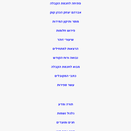
פתיחה לחכמת הקבלה
אברהם יצחק הכהן קוק
מוסר ותיקון המידות
פירוש חלומות
שיעורי זוהר
הרצאות למתחילים
נבואה ורוח הקודש
מ
בוא לחכמת הקבלה
כתבי המקובלים
ע
שר ספירות
תורה ומדע
גלגול נשמות
חגים ומועדים