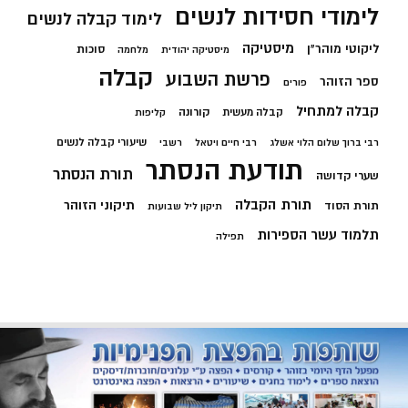
לימודי חסידות לנשים
לימוד קבלה לנשים
מיסטיקה
ליקוטי מוהר"ן
סוכות
מיסטיקה יהודית
מלחמה
קבלה
פרשת השבוע
ספר הזוהר
פורים
קבלה למתחיל
קורונה
קבלה מעשית
קליפות
שיעורי קבלה לנשים
רבי ברוך שלום הלוי אשלג
רבי חיים ויטאל
רשבי
תודעת הנסתר
תורת הנסתר
שערי קדושה
תורת הקבלה
תיקוני הזוהר
תורת הסוד
תיקון ליל שבועות
תלמוד עשר הספירות
תפילה