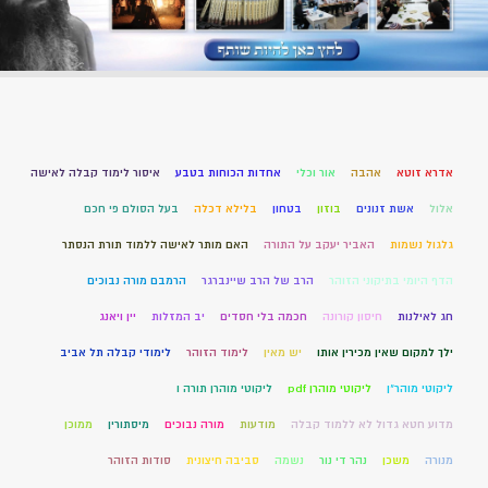
אדרא זוטא
אהבה
אור וכלי
אחדות הכוחות בטבע
איסור לימוד קבלה לאישה
אלול
אשת זנונים
בוזון
בטחון
בלילא דכלה
בעל הסולם פי חכם
גלגול נשמות
האביר יעקב על התורה
האם מותר לאישה ללמוד תורת הנסתר
הדף היומי בתיקוני הזוהר
הרב של הרב שיינברגר
הרמבם מורה נבוכים
חג לאילנות
חיסון קורונה
חכמה בלי חסדים
יב המזלות
יין ויאנג
ילך למקום שאין מכירין אותו
יש מאין
לימוד הזוהר
לימודי קבלה תל אביב
ליקוטי מוהר"ן
ליקוטי מוהרן pdf
ליקוטי מוהרן תורה ו
מדוע חטא גדול לא ללמוד קבלה
מודעות
מורה נבוכים
מיסתורין
ממוכן
מנורה
משכן
נהר די נור
נשמה
סביבה חיצונית
סודות הזוהר