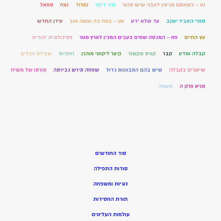
נא – כשאתם מגיעין לאבני שיש טהור
נהר דינור
נמרוד
נצח
סמאל
ספרי האביר יעקב
עד שלא ידע
עט – בטח בה ועשה טוב
עידן החדש
עץ החיים
פח – המכסה שמים בעבים המכין לארץ מטר
פסיכולוגיה יהודית
קבלה ומדע
קבר
קורס תקשור
קיצר ליקוטי מוהרן
רוחניות
שבירת הכלים
שיעורים בקבלה
שיש בהם התבוננות גדול
שפחה תירש גבירתה
תורתו של משיח
תניא פרק ה
תעופה
סוד החודשים
סודות התפילה
זוגיות ומשפחה
תורת החסידות
עולמות העליונים