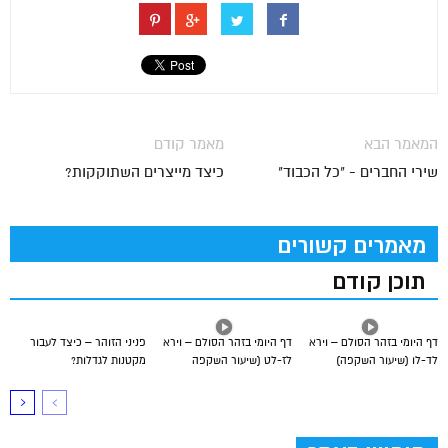
המאמר הבא
מאמר קודם
שירי החברים - "כל הכבוד"
כיצד מייצרים השתוקקות?
מאמרים קשורים
תוכן קודם
דף היומי בזהר הסולם – וירא
דף היומי בזהר הסולם – וירא
פניני הזוהר – כיצד לעבור
לד-לו (שיעור השקפה)
לז-לט (שיעור השקפה
מקטנות לגדלות?