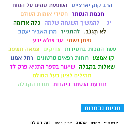
הרב קוק יארצייט
השפעת סמים על המוח
חכמת הנסתר
חסידי אומות העולם
יג – להמשיך השגחה שלמה
כלה אדומה
לֹא תִגְנֹב.
להתגייר
מרן האביר יעקב
סימן גשמי
עד שלא ידע
עשר המכות בחסידות
צדיקים
צמאה תשפב
קו אמצע
רוחות רפאים סרטונים
רחל אמנו
שאלות בקבלה
שיעור בספר התניא פרק לד
תהילים לציון בעל הסולם
תודעת הנסתר ביהדות
תורת הקבלה
תגיות נבחרות
בעל הסולם
אמונה
אדם סיני
אהבה
אפיקי חכמה