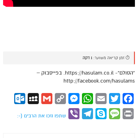
⏱️ זמן קריאה משוער:
1 דקה
“הסולם”- https://hasulam.co.il. בפייסבוק –
http://facebook.com/hasulams
ok.com
MySpace
Gmail
Copy
Messenger
WhatsApp
Email
Twitter
Facebook
Link
Viber
Telegram
Skype
Message
Print
שתפו וזכו את הרבים (-: