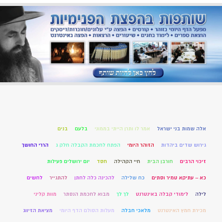
אלה שמות בני ישראל
אמר לו ותרן הייתי בממוני
בלעם
בנים
גירוש שדים ביהדות
הזוהר היומי
הפתח לחכמת הקבלה חלק ג
הררי החושך
זיכוי הרבים
חורבן הבית
חיי הקהילה
חסד
יום ירושלים פעילות
כא – עתיקא טמיר וסתים
כח שלילה
להכינה כלה לחתן
להתגייר
לחשים
לילה
לימודי קבלה באינטרנט
לך לך
מבוא לחכמת הנסתר
מוות קליני
מכירת חמץ האינטרנט
מלאכי חבלה
מעלות הסולם הדף היומי
מציאת הזיווג