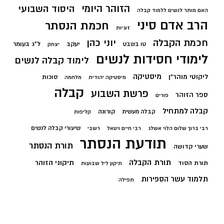
הזוהר היומי
היסוד השבועי
האם מותר לנשים ללמוד קבלה
הרב אדם סיני
חכמת הנסתר
זוגיות
חכמת הקבלה
יוני כהן
יעקב
ל"ג בעומר
טו בשבט
יצחק
לימודי חסידות לנשים
לימוד קבלה לנשים
מיסטיקה
ליקוטי מוהר"ן
סוכות
מיסטיקה יהודית
מלחמה
קבלה
פרשת השבוע
ספר הזוהר
פורים
קבלה למתחיל
קורונה
קבלה מעשית
קליפות
שיעורי קבלה לנשים
רבי ברוך שלום הלוי אשלג
רבי חיים ויטאל
רשבי
תודעת הנסתר
תורת הנסתר
שערי קדושה
תורת הקבלה
תיקוני הזוהר
תורת הסוד
תיקון ליל שבועות
תלמוד עשר הספירות
תפילה