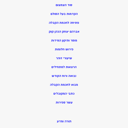
סוד הצמצום
הקדמות בעל הסולם
פתיחה לחכמת הקבלה
אברהם יצחק הכהן קוק
מוסר ותיקון המידות
פירוש חלומות
שיעורי זוהר
הרצאות למתחילים
נבואה ורוח הקודש
מ
בוא לחכמת הקבלה
כתבי המקובלים
ע
שר ספירות
תורה ומדע