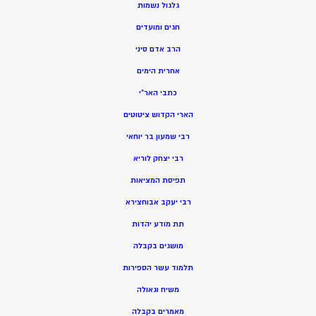
גלגול נשמות
חגים ומועדים
הרב אדם סיני
אחרית הימים
כתבי האר”י
הארי הקדוש ציטוטים
רבי שמעון בר יוחאי
רבי יצחק לוריא
תפיסת המציאות
רבי יעקב אבוחצירא
תת מודע יהדות
מושגים בקבלה
תלמוד עשר הספירות
משיח וגאולה
מאמרים בקבלה