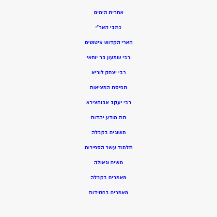
אחרית הימים
כתבי האר”י
הארי הקדוש ציטוטים
רבי שמעון בר יוחאי
רבי יצחק לוריא
תפיסת המציאות
רבי יעקב אבוחצירא
תת מודע יהדות
מושגים בקבלה
תלמוד עשר הספירות
משיח וגאולה
מאמרים בקבלה
מאמרים בחסידות