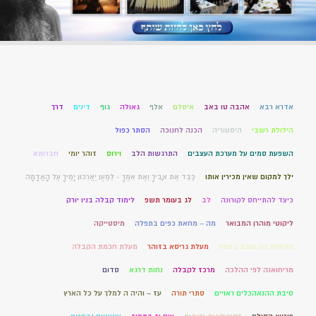
אדרא רבא
אהבה טו באב
איסלם
אלף
גאולה
גוף
דינים
דרך
הילולת רשבי
היסטוריה
הכנה לחנוכה
הסתר כפול
השפעת סמים על מערכת העצבים
התרגשות הלב
וירוס
זוהר יומי
חברותא
ילך למקום שאין מכירין אותו
כַּבֵּד אֶת אָבִיךָ וְאֶת אִמֶּךָ - לְמַעַן יַאֲרִכוּן יָמֶיךָ עַל הָאֲדָמָה
כיצד להתייחס לקורונה
לב
לג בעומר תשפ
לימוד קבלה בניו יורק
ליקוטי מוהרן המבואר
מה – מחאת כפים בתפלה
מיסטייקה
מלחמת גוג ומגוג בפתח
מעלת גריסא בזוהר
מעלת חכמת הקבלה
מריחואנה לפי ההלכה
מרכז לקבלה
נחות דרגא
סדום
סיבת ההנאהכלים ראויים
סתרי תורה
עז – והיה ה למלך על כל הארץ