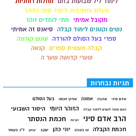
לימוד ליל שבועות בזום
מחלות רוחניות
מעלת וחשיבות לימוד ספר הזוהר
מקובל אמיתי
מתי לומדים זוהר
נשים וקטנים לימוד קבלה
סיאנס זה אמיתי
ספרי בעל הסולם להורדה
עונש קורונה
קבלה מעשית ספרים
קנאה
שערי קדושה שער ה
תגיות נבחרות
בעל הסולם
אמונה
אדם סיני
אהבה
אפיקי חכמה
הזוהר היומי
היסוד השבועי
האם מותר לנשים ללמוד קבלה
הרב אדם סיני
חכמת הנסתר
זוגיות
חכמת הקבלה
יוני כהן
יעקב
ל"ג בעומר
טו בשבט
יצחק