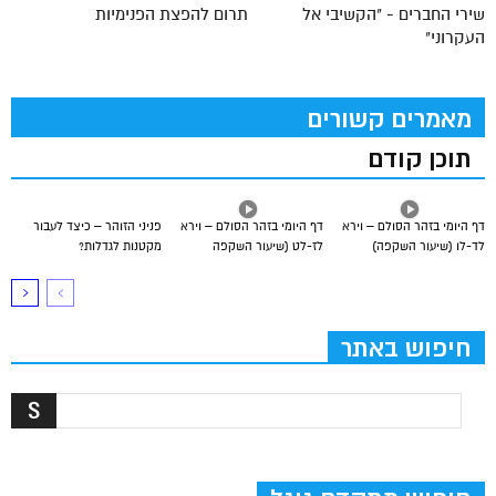
שירי החברים - "הקשיבי אל
תרום להפצת הפנימיות
העקרוני"
מאמרים קשורים
תוכן קודם
דף היומי בזהר הסולם – וירא
דף היומי בזהר הסולם – וירא
פניני הזוהר – כיצד לעבור
לד-לו (שיעור השקפה)
לז-לט (שיעור השקפה
מקטנות לגדלות?
חיפוש באתר