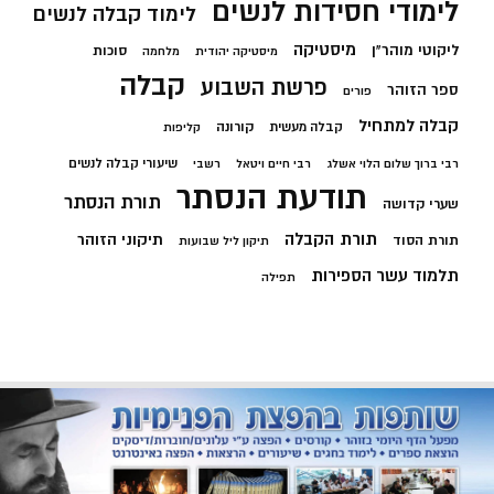
לימודי חסידות לנשים
לימוד קבלה לנשים
מיסטיקה
ליקוטי מוהר"ן
סוכות
מיסטיקה יהודית
מלחמה
קבלה
פרשת השבוע
ספר הזוהר
פורים
קבלה למתחיל
קורונה
קבלה מעשית
קליפות
שיעורי קבלה לנשים
רבי ברוך שלום הלוי אשלג
רבי חיים ויטאל
רשבי
תודעת הנסתר
תורת הנסתר
שערי קדושה
תורת הקבלה
תיקוני הזוהר
תורת הסוד
תיקון ליל שבועות
תלמוד עשר הספירות
תפילה