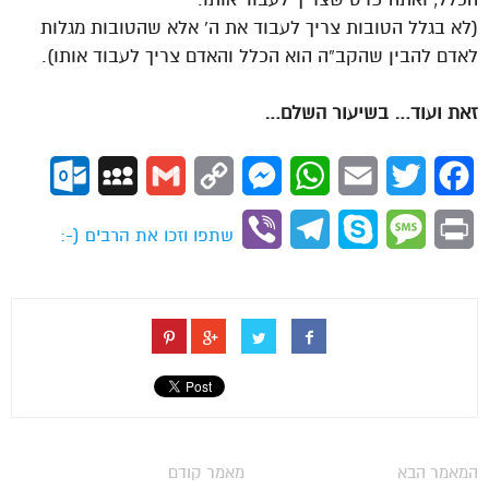
(לא בגלל הטובות צריך לעבוד את ה’ אלא שהטובות מגלות
לאדם להבין שהקב”ה הוא הכלל והאדם צריך לעבוד אותו).
זאת ועוד… בשיעור השלם…
ok.com
MySpace
Gmail
Copy
Messenger
WhatsApp
Email
Twitter
Facebook
Link
Viber
Telegram
Skype
Message
Print
שתפו וזכו את הרבים (-:
המאמר הבא
מאמר קודם