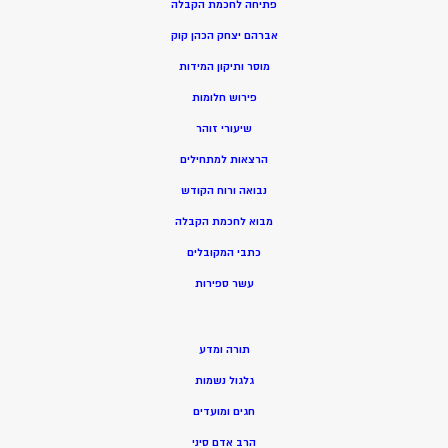
פתיחה לחכמת הקבלה
אברהם יצחק הכהן קוק
מוסר ותיקון המידות
פירוש חלומות
שיעורי זוהר
הרצאות למתחילים
נבואה ורוח הקודש
מ
בוא לחכמת הקבלה
כתבי המקובלים
ע
שר ספירות
תורה ומדע
גלגול נשמות
חגים ומועדים
הרב אדם סיני