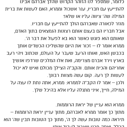
כלומר, שמספר לנו הזוהר הקדוש שהלך אברהם אבינו
להתייעץ עם חבריו, ענר אשכול וממרא, האם לעשות את ברית
המילה שה’ ציווה עליו או שלא?
מוזר לכאורה שאברהם הולך להתייעץ עם חבריו.
אבל חבריו הם בעצם אותם רצונות הנמצאים בתוך האדם,
שאותם הוא פוגש כאשר הוא בא לפעול את דבר ה’.
ממרא אומר לו – זכור את היום שהשליכו הכשדים אותך
בכבשן האש, ואותו הרעב שעבר על העולם, שכתוב ויהי רעב
בארץ וירד אברם מצרימה, ואת אלו המלכים שרדפו אנשיך
אחריהם והכית אותם. והקב”ה הצילך מכולם ואיש לא יכול
לעשות לך רעה. קום עשה מצוות רבונך.
ולכן – אמר לו הקב”ה לממרא: ממרא, אתה נתת לו עצה על
המילה, חייך, איני מתגלה עליו אלא בהיכל שלך.
ממרא הוא עניין של יראת הרוממות.
מתוך כך אומר ממרא לאברהם, מתוך עניין יראת הרוממות –
תיראה כמה טובות עשה לך ה’, מתוך כך הטובות תבין שה’ הוא
הכלל, ואתה פרט שצריך לעבוד אותו.