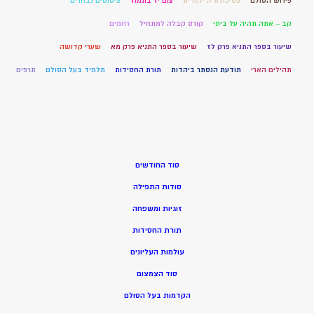
פירוש הסולם
פסיכולוגיה יהודית
צום יז בתמוז
ציטוטים נבחרים
קב – אתה תהיה על ביתי
קורס קבלה למתחיל
רחמים
שיעור בספר התניא פרק לז
שיעור בספר התניא פרק מא
שערי קדושה
תהילים הארי
תודעת הנסתר ביהדות
תורת החסידות
תלמיד בעל הסולם
תרפים
סוד החודשים
סודות התפילה
זוגיות ומשפחה
תורת החסידות
עולמות העליונים
סוד הצמצום
הקדמות בעל הסולם